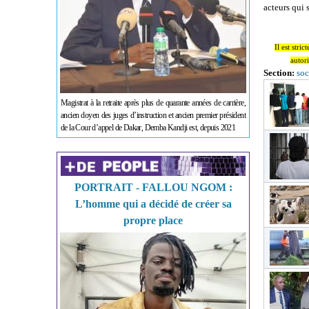
acteurs qui
Il est stri
autori
Section:
soc
Magistrat à la retraite après plus de quarante années de carrière,
ancien doyen des juges d’instruction et ancien premier président
de la Cour d’appel de Dakar, Demba Kandji est, depuis 2021
PORTRAIT - FALLOU NGOM :
L’homme qui a décidé de créer sa
propre place