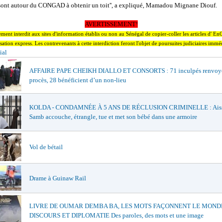
 sont autour du CONGAD à obtenir un toit'', a expliqué, Mamadou Mignane Diouf.
AVERTISSEMENT!
ctement interdit aux sites d'information établis ou non au Sénégal de copier-coller les articles d' E
sation express. Les contrevenants à cette interdiction feront l'objet de poursuites judiciaires immé
ial
AFFAIRE PAPE CHEIKH DIALLO ET CONSORTS : 71 inculpés renvoy
procès, 28 bénéficient d’un non-lieu
KOLDA - CONDAMNÉE À 5 ANS DE RÉCLUSION CRIMINELLE : Ais
Samb accouche, étrangle, tue et met son bébé dans une armoire
Vol de bétail
Drame à Guinaw Rail
LIVRE DE OUMAR DEMBA BA, LES MOTS FAÇONNENT LE MONDE
DISCOURS ET DIPLOMATIE Des paroles, des mots et une image