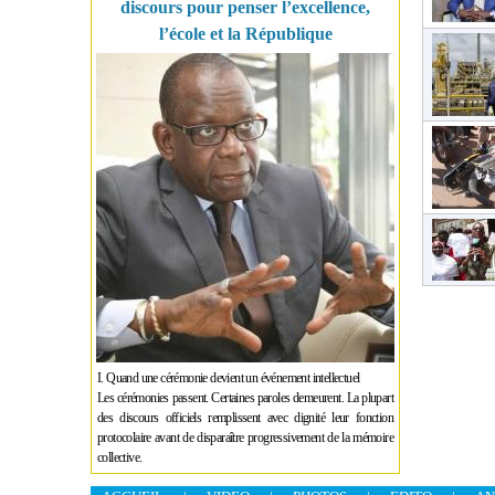
discours pour penser l’excellence,
l’école et la République
I. Quand une cérémonie devient un événement intellectuel
Les cérémonies passent. Certaines paroles demeurent. La plupart
des discours officiels remplissent avec dignité leur fonction
protocolaire avant de disparaître progressivement de la mémoire
collective.