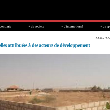
Skip to
main
content
economie
+ de societe
+ d'international
+ de sp
Publié le 17 O
lles attribuées à des acteurs de développement