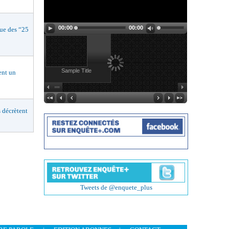
00:00
00:00
e des “25
Sample Title
nt un
décrètent
Tweets de @enquete_plus