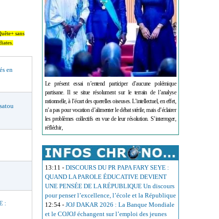
nQuête+ sans
diates.
és en
Le présent essai n’entend participer d’aucune polémique
partisane. Il se situe résolument sur le terrain de l’analyse
rationnelle, à l’écart des querelles oiseuses. L’intellectuel, en effet,
satou
n’a pas pour vocation d’alimenter le débat stérile, mais d’éclairer
les problèmes collectifs en vue de leur résolution. S’interroger,
réfléchir,
13:11
-
DISCOURS DU PR PAPA FARY SEYE :
QUAND LA PAROLE ÉDUCATIVE DEVIENT
UNE PENSÉE DE LA RÉPUBLIQUE Un discours
pour penser l’excellence, l’école et la République
 :
12:54
-
JOJ DAKAR 2026 : La Banque Mondiale
et le COJOJ échangent sur l’emploi des jeunes