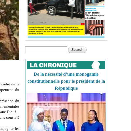
Search
Search form
De la nécessité d’une monogamie
constitutionnelle pour le président de la
 cadre de la
République
oppement du
présence du
rnementales
ane Diouf.
ons constaté
ompagner les