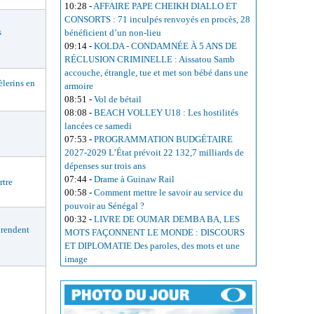
10:28
-
AFFAIRE PAPE CHEIKH DIALLO ET
CONSORTS : 71 inculpés renvoyés en procès, 28
s
bénéficient d’un non-lieu
09:14
-
KOLDA - CONDAMNÉE À 5 ANS DE
RÉCLUSION CRIMINELLE : Aissatou Samb
accouche, étrangle, tue et met son bébé dans une
lerins en
armoire
08:51
-
Vol de bétail
08:08
-
BEACH VOLLEY U18 : Les hostilités
lancées ce samedi
07:53
-
PROGRAMMATION BUDGÉTAIRE
2027-2029 L’État prévoit 22 132,7 milliards de
dépenses sur trois ans
07:44
-
Drame à Guinaw Rail
rtre
00:58
-
Comment mettre le savoir au service du
pouvoir au Sénégal ?
00:32
-
LIVRE DE OUMAR DEMBA BA, LES
rendent
MOTS FAÇONNENT LE MONDE : DISCOURS
ET DIPLOMATIE Des paroles, des mots et une
image