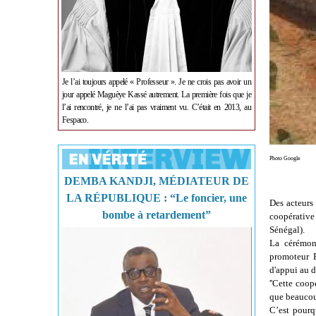
Je l’ai toujours appelé « Professeur ». Je ne crois pas avoir un
jour appelé Maguèye Kassé autrement. La première fois que je
l’ai rencontré, je ne l’ai pas vraiment vu. C’était en 2013, au
Fespaco.
Photo Google
DEMBA KANDJI, MÉDIATEUR DE
LA RÉPUBLIQUE : “Le foncier, une
Des acteurs
bombe à retardement”
coopérativ
Sénégal).
La cérémon
promoteur 
d'appui au 
''Cette coo
que beaucou
C’est pourq