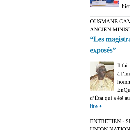
his
OUSMANE CAM
ANCIEN MINIS
“Les magistra
exposés”
Il fai
à l’i
homma
EnQuê
d’État qui a été a
about OUSMANE
lire +
d’aujourd’hui so
ENTRETIEN - 
UNION NATIO