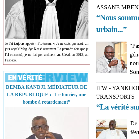
ASSANE MBEN
“Nous sommes
urbain...”
Je l’ai toujours appelé « Professeur ». Je ne crois pas avoir un
“Pas
jour appelé Maguèye Kassé autrement. La première fois que je
gén
l’ai rencontré, je ne l’ai pas vraiment vu. C’était en 2013, au
Fespaco.
nou
So
DEMBA KANDJI, MÉDIATEUR DE
ITW - YANKHO
LA RÉPUBLIQUE : “Le foncier, une
TRANSPORTS
bombe à retardement”
“La vérité su
De 
févr