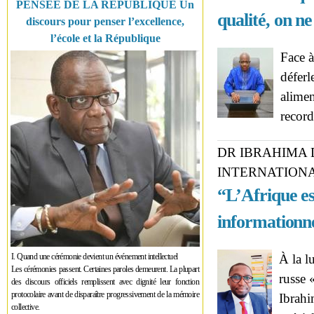
PENSÉE DE LA RÉPUBLIQUE Un
qualité, on ne
discours pour penser l’excellence,
l’école et la République
Face à
déferl
alimen
record
DR IBRAHIMA 
INTERNATIONAL
“L’Afrique e
informationne
I. Quand une cérémonie devient un événement intellectuel
À la l
Les cérémonies passent. Certaines paroles demeurent. La plupart
russe 
des discours officiels remplissent avec dignité leur fonction
protocolaire avant de disparaître progressivement de la mémoire
Ibrahi
collective.