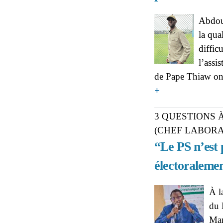
Abdoul
la qua
diffic
l’assi
de Pape Thiaw ont
about ABDOULAYE BA
+
cette rencontre, elles 
3 QUESTIONS
(CHEF LABORA
“Le PS n’est 
électoralemen
À l
du 
Mam