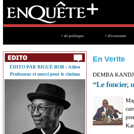
Sk
ma
co
+ de politique
+ d'economie
En Verite
ÉDITO PAR BIGUÉ BOB : Adieu
Professeur et merci pour le cinéma
DEMBA KANDJI
“Le foncier,
Mag
car
pre
Kan