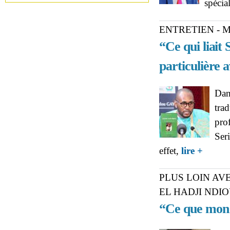
spécia
ENTRETIEN - 
“Ce qui liait
particulière
Dans
tra
pro
Ser
about EN
effet,
lire +
Serigne T
PLUS LOIN AV
EL HADJI NDI
“Ce que mon p