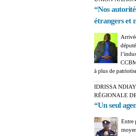
“Nos autorités
étrangers et n
Arrivé
député
l’indu
CCBM E
à plus de patrioti
IDRISSA NDIAY
RÉGIONALE DE
“Un seul agen
Entre 
moyens