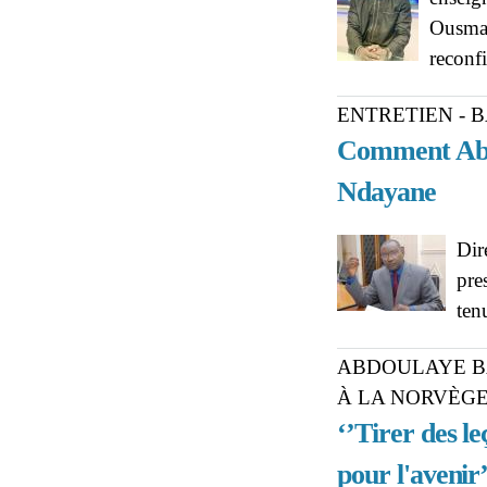
Ousman
reconf
ENTRETIEN - 
Comment Abdo
Ndayane
Dir
pre
ten
ABDOULAYE BA
À LA NORVÈG
‘’Tirer des le
pour l'avenir’