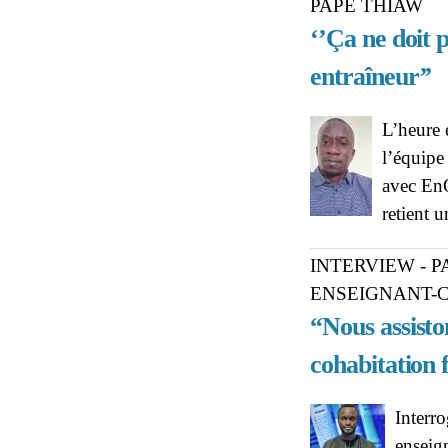
PAPE THIAW
‘’Ça ne doit 
entraîneur’’
L’heure 
l’équipe
avec EnQ
retient 
INTERVIEW - 
ENSEIGNANT-C
“Nous assisto
cohabitation 
Interro
enseig