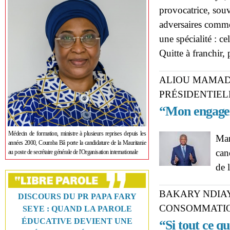
provocatrice, souv
adversaires comme 
une spécialité : c
Quitte à franchir, 
ALIOU MAMADO
PRÉSIDENTIEL
“Mon engagem
Médecin de formation, ministre à plusieurs reprises depuis les
Mar
années 2000, Coumba Bâ porte la candidature de la Mauritanie
can
au poste de secrétaire générale de l'Organisation internationale
de 
BAKARY NDIAY
DISCOURS DU PR PAPA FARY
CONSOMMATIO
SEYE : QUAND LA PAROLE
ÉDUCATIVE DEVIENT UNE
“Si tout ce q