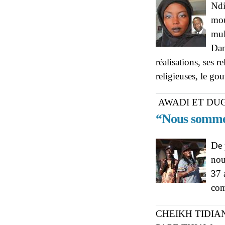
Ndi
mou
mul
Dan
réalisations, ses r
religieuses, le gou
AWADI ET DU
“Nous sommes
De 
nou
37 
com
CHEIKH TIDIA