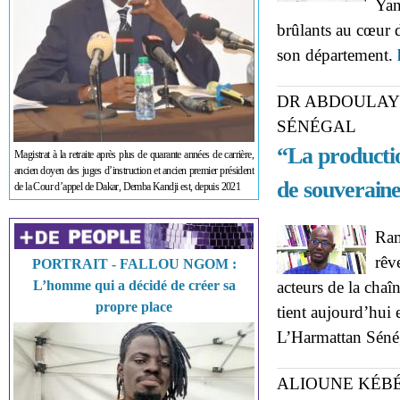
Yan
brûlants au cœur d
son département.
DR ABDOULAY
SÉNÉGAL
“La productio
Magistrat à la retraite après plus de quarante années de carrière,
ancien doyen des juges d’instruction et ancien premier président
de souveraine
de la Cour d’appel de Dakar, Demba Kandji est, depuis 2021
Ram
rêv
PORTRAIT - FALLOU NGOM :
L’homme qui a décidé de créer sa
acteurs de la chaî
propre place
tient aujourd’hui 
L’Harmattan Séné
ALIOUNE KÉBÉ