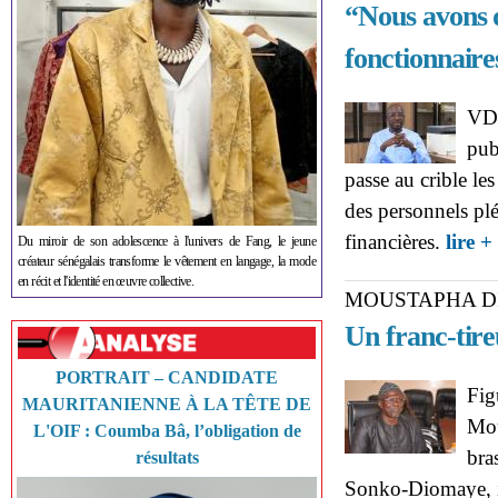
“Nous avons 
fonctionnaire
VDi
pub
passe au crible les
des personnels plé
financières.
lire +
Du miroir de son adolescence à l'univers de Fang, le jeune
créateur sénégalais transforme le vêtement en langage, la mode
en récit et l'identité en œuvre collective.
MOUSTAPHA D
Un franc-tire
PORTRAIT – CANDIDATE
Fig
MAURITANIENNE À LA TÊTE DE
Mou
L'OIF : Coumba Bâ, l’obligation de
bra
résultats
Sonko-Diomaye, il