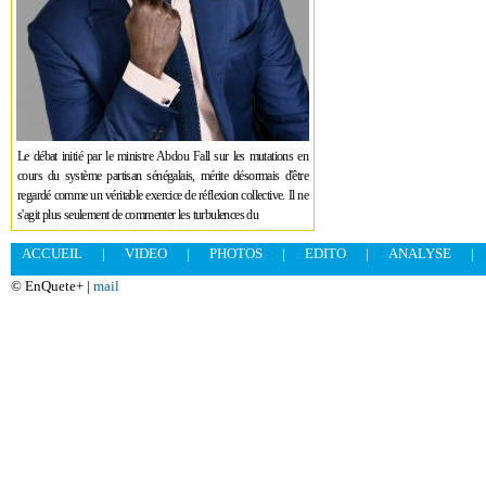
Le débat initié par le ministre Abdou Fall sur les mutations en
cours du système partisan sénégalais, mérite désormais d'être
regardé comme un véritable exercice de réflexion collective. Il ne
s'agit plus seulement de commenter les turbulences du
ACCUEIL
|
VIDEO
|
PHOTOS
|
EDITO
|
ANALYSE
|
© EnQuete+ |
mail