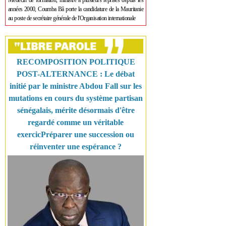
Médecin de formation, ministre à plusieurs reprises depuis les
années 2000, Coumba Bâ porte la candidature de la Mauritanie
au poste de secrétaire générale de l'Organisation internationale
RECOMPOSITION POLITIQUE
POST-ALTERNANCE : Le débat
initié par le ministre Abdou Fall sur les
mutations en cours du système partisan
sénégalais, mérite désormais d'être
regardé comme un véritable
exercicPréparer une succession ou
réinventer une espérance ?