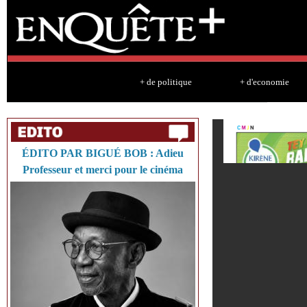
Sk
ma
co
+ de politique
+ d'economie
ÉDITO PAR BIGUÉ BOB : Adieu
Professeur et merci pour le cinéma