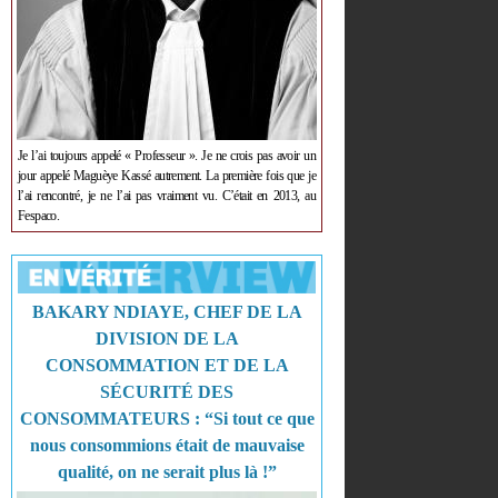
Je l’ai toujours appelé « Professeur ». Je ne crois pas avoir un
jour appelé Maguèye Kassé autrement. La première fois que je
l’ai rencontré, je ne l’ai pas vraiment vu. C’était en 2013, au
Fespaco.
BAKARY NDIAYE, CHEF DE LA
DIVISION DE LA
CONSOMMATION ET DE LA
SÉCURITÉ DES
CONSOMMATEURS : “Si tout ce que
nous consommions était de mauvaise
qualité, on ne serait plus là !”