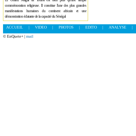
Le Grand Magal de Touba est bien plus qu'une simple
commémoration religieuse. Il constitue l'une des plus grandes
manifestations humaines du continent africain et une
démonstration éclatante de la capacité du Sénégal
ACCUEIL
|
VIDEO
|
PHOTOS
|
EDITO
|
ANALYSE
|
© EnQuete+ |
mail