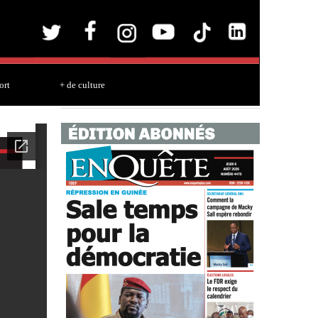
ort
+ de culture