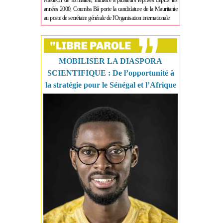
Médecin de formation, ministre à plusieurs reprises depuis les
années 2000, Coumba Bâ porte la candidature de la Mauritanie
au poste de secrétaire générale de l'Organisation internationale
MOBILISER LA DIASPORA
SCIENTIFIQUE : De l’opportunité à
la stratégie pour le Sénégal et l’Afrique