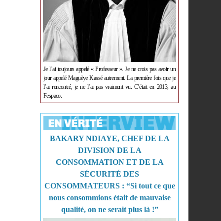
Je l’ai toujours appelé « Professeur ». Je ne crois pas avoir un
jour appelé Maguèye Kassé autrement. La première fois que je
l’ai rencontré, je ne l’ai pas vraiment vu. C’était en 2013, au
Fespaco.
BAKARY NDIAYE, CHEF DE LA
DIVISION DE LA
CONSOMMATION ET DE LA
SÉCURITÉ DES
CONSOMMATEURS : “Si tout ce que
nous consommions était de mauvaise
qualité, on ne serait plus là !”