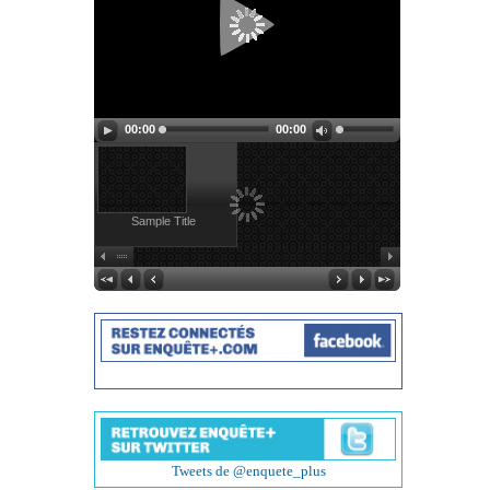
00:00
00:00
Sample Title
Tweets de @enquete_plus