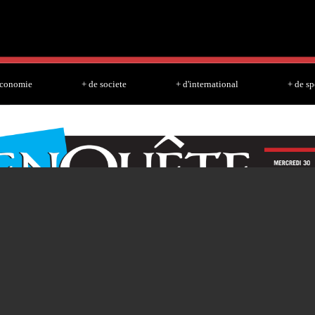
Skip to
main
content
economie
+ de societe
+ d'international
+ de sp