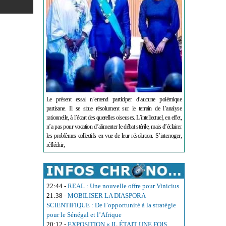
Le présent essai n’entend participer d’aucune polémique
partisane. Il se situe résolument sur le terrain de l’analyse
rationnelle, à l’écart des querelles oiseuses. L’intellectuel, en effet,
n’a pas pour vocation d’alimenter le débat stérile, mais d’éclairer
les problèmes collectifs en vue de leur résolution. S’interroger,
réfléchir,
22:44
-
REAL : Une nouvelle offre pour Vinicius
21:38
-
MOBILISER LA DIASPORA
SCIENTIFIQUE : De l’opportunité à la stratégie
pour le Sénégal et l’Afrique
20:12
-
EXPOSITION « IL ÉTAIT UNE FOIS