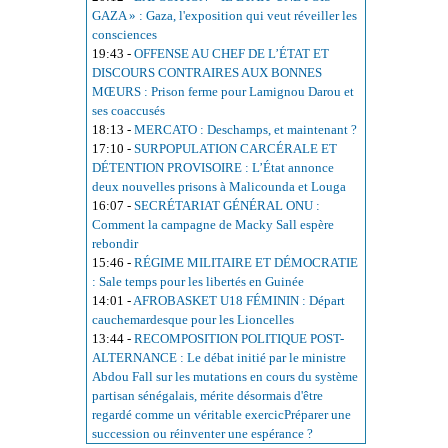
GAZA » : Gaza, l'exposition qui veut réveiller les
consciences
19:43
-
OFFENSE AU CHEF DE L’ÉTAT ET
DISCOURS CONTRAIRES AUX BONNES
MŒURS : Prison ferme pour Lamignou Darou et
ses coaccusés
18:13
-
MERCATO : Deschamps, et maintenant ?
17:10
-
SURPOPULATION CARCÉRALE ET
DÉTENTION PROVISOIRE : L’État annonce
deux nouvelles prisons à Malicounda et Louga
16:07
-
SECRÉTARIAT GÉNÉRAL ONU :
Comment la campagne de Macky Sall espère
rebondir
15:46
-
RÉGIME MILITAIRE ET DÉMOCRATIE
: Sale temps pour les libertés en Guinée
14:01
-
AFROBASKET U18 FÉMININ : Départ
cauchemardesque pour les Lioncelles
13:44
-
RECOMPOSITION POLITIQUE POST-
ALTERNANCE : Le débat initié par le ministre
Abdou Fall sur les mutations en cours du système
partisan sénégalais, mérite désormais d'être
regardé comme un véritable exercicPréparer une
succession ou réinventer une espérance ?