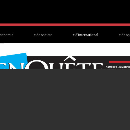
Skip to
main
content
economie
+ de societe
+ d'international
+ de sp