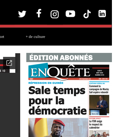
ort
+ de culture