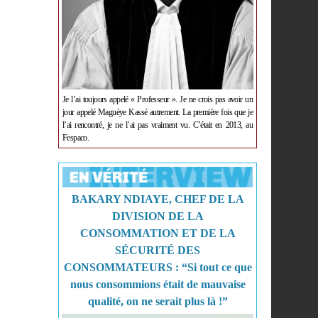
Je l’ai toujours appelé « Professeur ». Je ne crois pas avoir un
jour appelé Maguèye Kassé autrement. La première fois que je
l’ai rencontré, je ne l’ai pas vraiment vu. C’était en 2013, au
Fespaco.
BAKARY NDIAYE, CHEF DE LA
DIVISION DE LA
CONSOMMATION ET DE LA
SÉCURITÉ DES
CONSOMMATEURS : “Si tout ce que
nous consommions était de mauvaise
qualité, on ne serait plus là !”