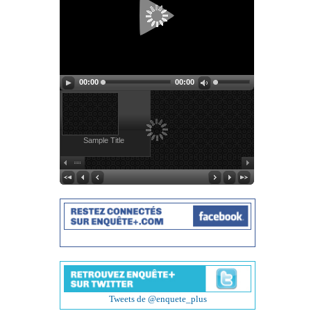
00:00
00:00
Sample Title
Tweets de @enquete_plus