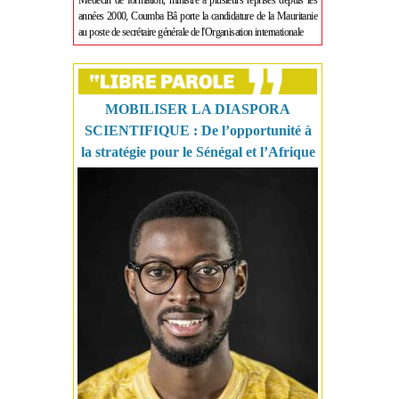
Médecin de formation, ministre à plusieurs reprises depuis les
années 2000, Coumba Bâ porte la candidature de la Mauritanie
au poste de secrétaire générale de l'Organisation internationale
MOBILISER LA DIASPORA
SCIENTIFIQUE : De l’opportunité à
la stratégie pour le Sénégal et l’Afrique