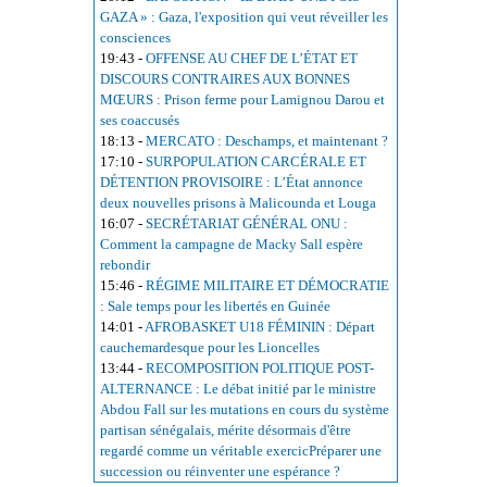
GAZA » : Gaza, l'exposition qui veut réveiller les
consciences
19:43
-
OFFENSE AU CHEF DE L’ÉTAT ET
DISCOURS CONTRAIRES AUX BONNES
MŒURS : Prison ferme pour Lamignou Darou et
ses coaccusés
18:13
-
MERCATO : Deschamps, et maintenant ?
17:10
-
SURPOPULATION CARCÉRALE ET
DÉTENTION PROVISOIRE : L’État annonce
deux nouvelles prisons à Malicounda et Louga
16:07
-
SECRÉTARIAT GÉNÉRAL ONU :
Comment la campagne de Macky Sall espère
rebondir
15:46
-
RÉGIME MILITAIRE ET DÉMOCRATIE
: Sale temps pour les libertés en Guinée
14:01
-
AFROBASKET U18 FÉMININ : Départ
cauchemardesque pour les Lioncelles
13:44
-
RECOMPOSITION POLITIQUE POST-
ALTERNANCE : Le débat initié par le ministre
Abdou Fall sur les mutations en cours du système
partisan sénégalais, mérite désormais d'être
regardé comme un véritable exercicPréparer une
succession ou réinventer une espérance ?