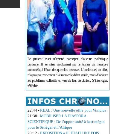
Le présent essai n’entend participer d’aucune polémique
partisane. Il se situe résolument sur le terrain de l’analyse
rationnelle, à l’écart des querelles oiseuses. L’intellectuel, en effet,
n’a pas pour vocation d’alimenter le débat stérile, mais d’éclairer
les problèmes collectifs en vue de leur résolution. S’interroger,
réfléchir,
22:44
-
REAL : Une nouvelle offre pour Vinicius
21:38
-
MOBILISER LA DIASPORA
SCIENTIFIQUE : De l’opportunité à la stratégie
pour le Sénégal et l’Afrique
20:12
-
EXPOSITION « IL ÉTAIT UNE FOIS