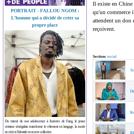
Il existe en Chine
PORTRAIT - FALLOU NGOM :
qu'un commerce ill
L’homme qui a décidé de créer sa
attendent un don 
propre place
reçoivent.
Section:
social
Te
Dé
Re
Du miroir de son adolescence à l'univers de Fang, le jeune
créateur sénégalais transforme le vêtement en langage, la mode
en récit et l'identité en œuvre collective.
R