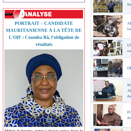
fr
PORTRAIT – CANDIDATE
A
lo
MAURITANIENNE À LA TÊTE DE
L'OIF : Coumba Bâ, l’obligation de
résultats
U
un
DÉ
M
AL
da
F
do