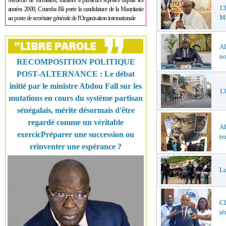
Médecin de formation, ministre à plusieurs reprises depuis les
1
années 2000, Coumba Bâ porte la candidature de la Mauritanie
Ma
au poste de secrétaire générale de l'Organisation internationale
AD
no
RECOMPOSITION POLITIQUE
POST-ALTERNANCE : Le débat
initié par le ministre Abdou Fall sur les
13
mutations en cours du système partisan
sénégalais, mérite désormais d'être
regardé comme un véritable
AF
exercicPréparer une succession ou
te
réinventer une espérance ?
Lu
CL
ré