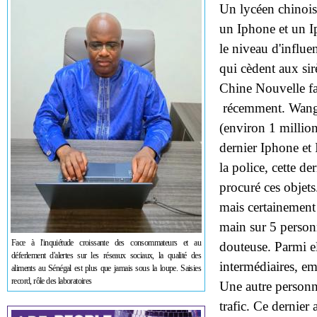
Un lycéen chinois 
un Iphone et un Ip
le niveau d'influe
qui cèdent aux sir
Chine Nouvelle fai
récemment. Wang,
(environ 1 millio
dernier Iphone et
la police, cette de
procuré ces objets
mais certainement
main sur 5 personn
Face à l'inquiétude croissante des consommateurs et au
douteuse. Parmi el
déferlement d'alertes sur les réseaux sociaux, la qualité des
intermédiaires, em
aliments au Sénégal est plus que jamais sous la loupe. Saisies
record, rôle des laboratoires
Une autre personne
trafic. Ce dernier