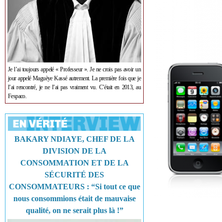
Je l’ai toujours appelé « Professeur ». Je ne crois pas avoir un
jour appelé Maguèye Kassé autrement. La première fois que je
l’ai rencontré, je ne l’ai pas vraiment vu. C’était en 2013, au
Fespaco.
BAKARY NDIAYE, CHEF DE LA
DIVISION DE LA
CONSOMMATION ET DE LA
SÉCURITÉ DES
CONSOMMATEURS : “Si tout ce que
nous consommions était de mauvaise
qualité, on ne serait plus là !”