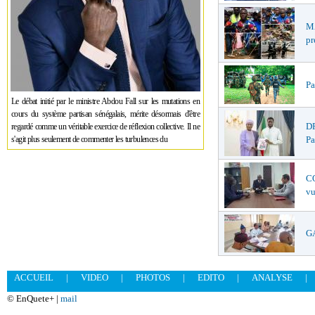
MA
pr
Pa
Le débat initié par le ministre Abdou Fall sur les mutations en
cours du système partisan sénégalais, mérite désormais d'être
DR
regardé comme un véritable exercice de réflexion collective. Il ne
s'agit plus seulement de commenter les turbulences du
Pa
CO
vu
GA
ACCUEIL
|
VIDEO
|
PHOTOS
|
EDITO
|
ANALYSE
|
© EnQuete+ |
mail