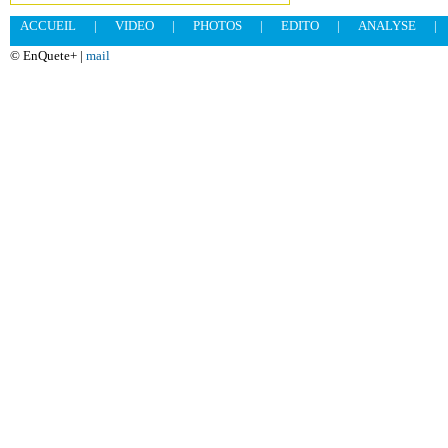
ACCUEIL
|
VIDEO
|
PHOTOS
|
EDITO
|
ANALYSE
|
© EnQuete+ |
mail