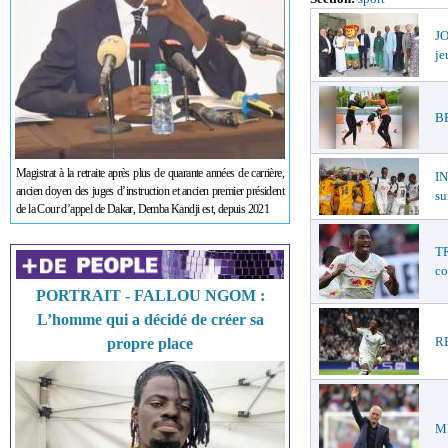
JO
je
BE
Magistrat à la retraite après plus de quarante années de carrière,
I
ancien doyen des juges d’instruction et ancien premier président
su
de la Cour d’appel de Dakar, Demba Kandji est, depuis 2021
TR
co
PORTRAIT - FALLOU NGOM :
L’homme qui a décidé de créer sa
RE
propre place
ME