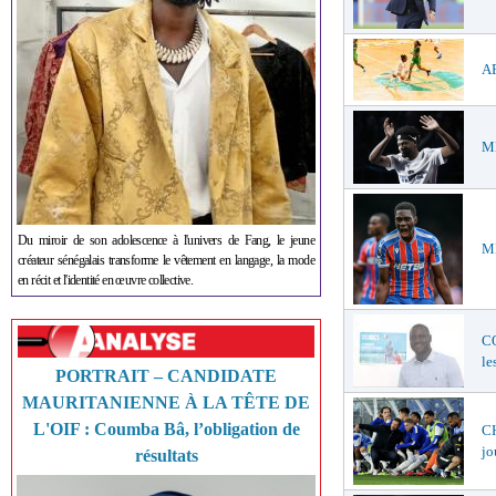
AF
ME
Du miroir de son adolescence à l'univers de Fang, le jeune
ME
créateur sénégalais transforme le vêtement en langage, la mode
en récit et l'identité en œuvre collective.
C
le
PORTRAIT – CANDIDATE
MAURITANIENNE À LA TÊTE DE
L'OIF : Coumba Bâ, l’obligation de
CH
jo
résultats