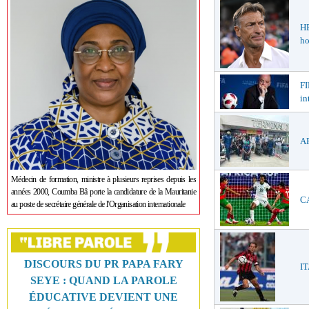
H
ho
FI
in
AF
Médecin de formation, ministre à plusieurs reprises depuis les
années 2000, Coumba Bâ porte la candidature de la Mauritanie
CA
au poste de secrétaire générale de l'Organisation internationale
DISCOURS DU PR PAPA FARY
IT
SEYE : QUAND LA PAROLE
ÉDUCATIVE DEVIENT UNE