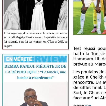
Je l’ai toujours appelé « Professeur ». Je ne crois pas avoir un
jour appelé Maguèye Kassé autrement. La première fois que je
l’ai rencontré, je ne l’ai pas vraiment vu. C’était en 2013, au
Fespaco.
Test réussi po
battu la Tunisie
Hammam Lif, dan
prévue au Maroc
DEMBA KANDJI, MÉDIATEUR DE
Les poulains de
LA RÉPUBLIQUE : “Le foncier, une
grâce à Cheikh 
bombe à retardement”
rencontre. Un a
de sifflet final
Sud, le Ghana et
face aux Sud-Afr
Section:
sport