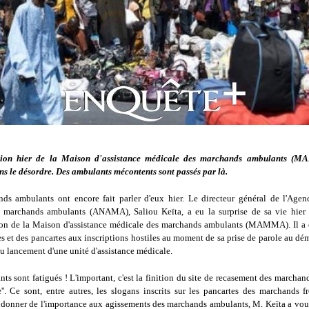
tion hier de la Maison d'assistance médicale des marchands ambulants (M
ns le désordre. Des ambulants mécontents sont passés par là.
ds ambulants ont encore fait parler d'eux hier. Le directeur général de l'Agen
 marchands ambulants (ANAMA), Saliou Keïta, a eu la surprise de sa vie hier
ion de la Maison d'assistance médicale des marchands ambulants (MAMMA). Il a é
s et des pancartes aux inscriptions hostiles au moment de sa prise de parole au dé
u lancement d'une unité d'assistance médicale.
nts sont fatigués ! L'important, c'est la finition du site de recasement des marc
e''. Ce sont, entre autres, les slogans inscrits sur les pancartes des marchands 
 donner de l'importance aux agissements des marchands ambulants, M. Keïta a vou