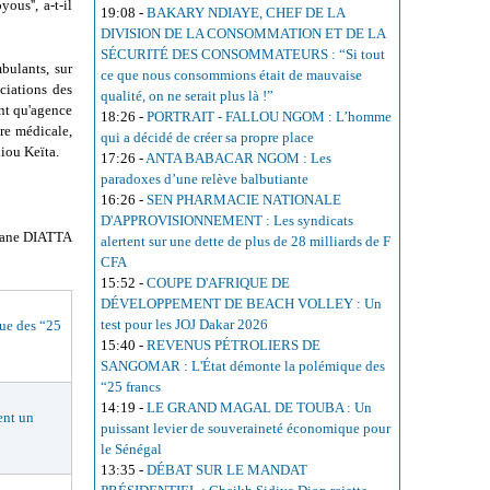
us'', a-t-il
19:08
-
BAKARY NDIAYE, CHEF DE LA
DIVISION DE LA CONSOMMATION ET DE LA
SÉCURITÉ DES CONSOMMATEURS : “Si tout
bulants, sur
ce que nous consommions était de mauvaise
ciations des
qualité, on ne serait plus là !”
ant qu'agence
18:26
-
PORTRAIT - FALLOU NGOM : L’homme
re médicale,
qui a décidé de créer sa propre place
liou Keïta.
17:26
-
ANTA BABACAR NGOM : Les
paradoxes d’une relève balbutiante
16:26
-
SEN PHARMACIE NATIONALE
D'APPROVISIONNEMENT : Les syndicats
iane DIATTA
alertent sur une dette de plus de 28 milliards de F
CFA
15:52
-
COUPE D'AFRIQUE DE
DÉVELOPPEMENT DE BEACH VOLLEY : Un
test pour les JOJ Dakar 2026
e des “25
15:40
-
REVENUS PÉTROLIERS DE
SANGOMAR : L'État démonte la polémique des
“25 francs
14:19
-
LE GRAND MAGAL DE TOUBA : Un
nt un
puissant levier de souveraineté économique pour
le Sénégal
13:35
-
DÉBAT SUR LE MANDAT