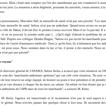
iscours. Mais c'était sans compter sur l'ire des manifestant qui ont commencé à casse
es lui jeter. La situation a alors dégénéré, poussant les autorités, venus assister, à l
ieux.
 protestataires, Macodou Sall, la mutuelle de santé n'est pas une priorité. ''Les ma
d'une mutuelle de santé. Saliou n'est pas un ambulant. Quand nous avons eu un p
a ville de Dakar, il devait être le premier à nous recevoir. Mais il ne l'a pas fait. Il
 et on ne pouvait le joindre nulle part (…) Qu'il règle d'abord le problème du re
Sall. D'après son collègue Demba Diagne, ''Saliou n'a pas invité les marchands pou
place de l'unité d'assistance médicale. Tout ce qu'ils font, ils n'informent pas les am
e est pour nous. Nous sommes dans la rue et lui, il pense à des mutuels. Nous n
 n'est pas une priorité''.
s voyous''
le directeur général de l'ANAMA, Saliou Keïta, a avancé que cette situation ne l'é
 ce sont des ''marchands ambulants apéristes'' qui ont créé cette situation. ''Ils sont 
 de leur trouver un siège équipé, de donner un poste à leur président et de prendre
i je vais donner, à chaque fin du mois, un salaire. J'ai refusé en leur disant que je n
s ambulants de l'APR mais de tous les marchands'', a soutenu M. Keïta.
 M. Keïta, l'agence est transversale et le recasement n'est pas le seul aspect à r
r le global. Nous n'avons jamais fait quelque chose à leur insu. Ils racontent de