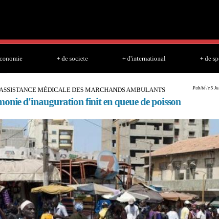
Skip to
main
content
economie
+ de societe
+ d'international
+ de sp
Publié le 5 J
'ASSISTANCE MÉDICALE DES MARCHANDS AMBULANTS
onie d'inauguration finit en queue de poisson