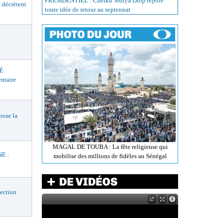
PRÉSIDENTIEL : Cheikh Sidiya Diop rejette
décrètent
toute idée de retour au septennat
É
ntaire
ose la
MAGAL DE TOUBA : La fête religieuse qui
E :
mobilise des millions de fidèles au Sénégal
ection