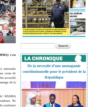
Search
Search form
AMMA) s'est
De la nécessité d’une monogamie
ce nationale
constitutionnelle pour le président de la
 au cours de
République
té accueilli
marrage de la
hands ! ANAMA
frondeurs. Ne
lu continuer