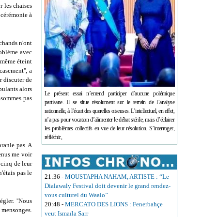
r les chaises
a cérémonie à
rchands n'ont
roblème avec
 a même éteint
casement'', a
r discuter de
bulants alors
Le présent essai n’entend participer d’aucune polémique
e sommes pas
partisane. Il se situe résolument sur le terrain de l’analyse
rationnelle, à l’écart des querelles oiseuses. L’intellectuel, en effet,
n’a pas pour vocation d’alimenter le débat stérile, mais d’éclairer
les problèmes collectifs en vue de leur résolution. S’interroger,
réfléchir,
branle pas. A
venus me voir
 cinq de leur
'étais pas le
21:36
-
MOUSTAPHA NAHAM, ARTISTE : “Le
Dialawaly Festival doit devenir le grand rendez-
vous culturel du Waalo”
égler. ''Nous
20:48
-
MERCATO DES LIONS : Fenerbahçe
s mensonges.
veut Ismaïla Sarr