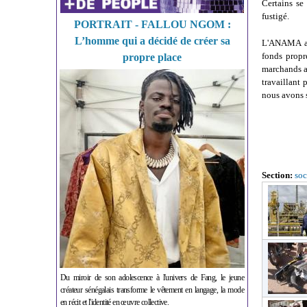
Certains se
fustigé.
PORTRAIT - FALLOU NGOM :
L’homme qui a décidé de créer sa
L'ANAMA a m
fonds propr
propre place
marchands am
travaillant
nous avons s
Section:
soc
Du miroir de son adolescence à l'univers de Fang, le jeune
créateur sénégalais transforme le vêtement en langage, la mode
en récit et l'identité en œuvre collective.