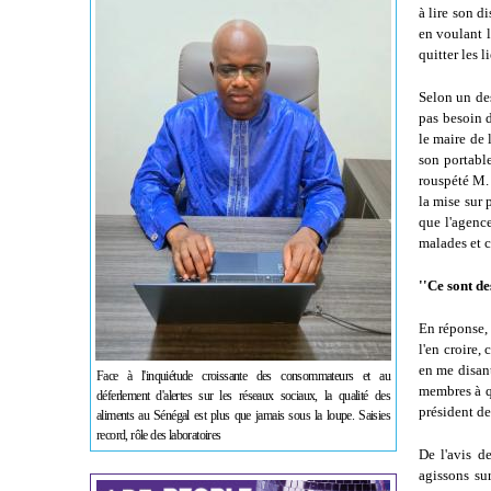
à lire son d
en voulant l
quitter les l
Selon un des
pas besoin 
le maire de l
son portable
rouspété M. 
la mise sur 
que l'agenc
malades et ce
''Ce sont de
En réponse, 
l'en croire,
en me disant
Face à l'inquiétude croissante des consommateurs et au
membres à qu
déferlement d'alertes sur les réseaux sociaux, la qualité des
président de
aliments au Sénégal est plus que jamais sous la loupe. Saisies
record, rôle des laboratoires
De l'avis de
agissons su