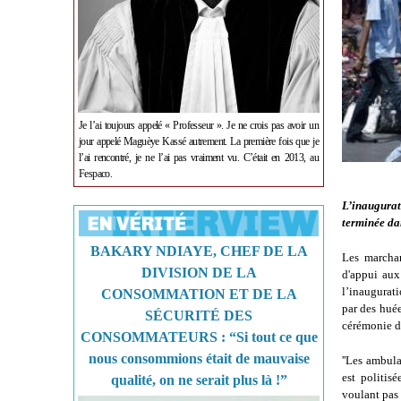
Je l’ai toujours appelé « Professeur ». Je ne crois pas avoir un
jour appelé Maguèye Kassé autrement. La première fois que je
l’ai rencontré, je ne l’ai pas vraiment vu. C’était en 2013, au
Fespaco.
L’inaugura
terminée da
BAKARY NDIAYE, CHEF DE LA
Les marchan
DIVISION DE LA
d'appui aux
l’inaugurat
CONSOMMATION ET DE LA
par des huée
SÉCURITÉ DES
cérémonie d
CONSOMMATEURS : “Si tout ce que
nous consommions était de mauvaise
''Les ambula
est politisé
qualité, on ne serait plus là !”
voulant pas