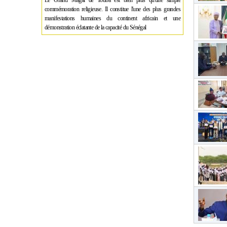
Le Grand Magal de Touba est bien plus qu'une simple
commémoration religieuse. Il constitue l'une des plus grandes
manifestations humaines du continent africain et une
démonstration éclatante de la capacité du Sénégal