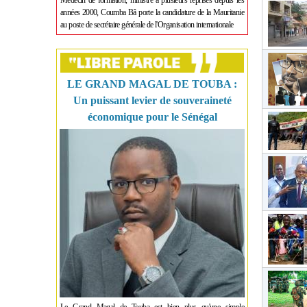
Médecin de formation, ministre à plusieurs reprises depuis les
années 2000, Coumba Bâ porte la candidature de la Mauritanie
au poste de secrétaire générale de l'Organisation internationale
LE GRAND MAGAL DE TOUBA :
Un puissant levier de souveraineté
économique pour le Sénégal