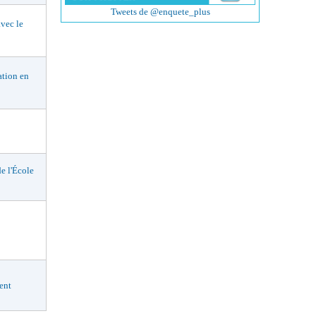
Tweets de @enquete_plus
vec le
tion en
 l'École
ent