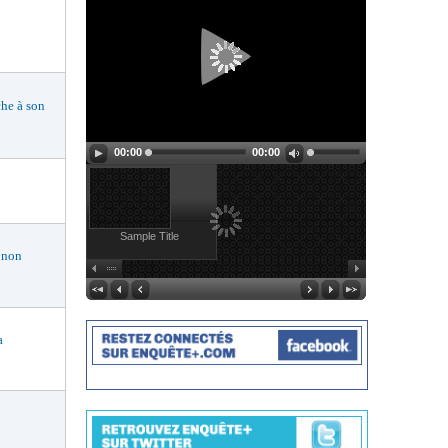
he à son
00:00
00:00
Sample Title
 non
a