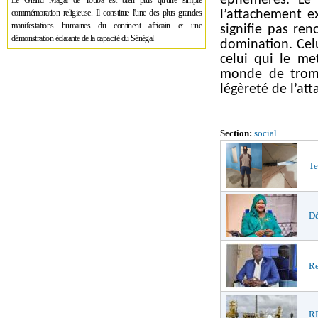
éphémères. Le 
Le Grand Magal de Touba est bien plus qu'une simple
commémoration religieuse. Il constitue l'une des plus grandes
l’attachement e
manifestations humaines du continent africain et une
signifie pas ren
démonstration éclatante de la capacité du Sénégal
domination. Celu
celui qui le met
monde de tromp
légèreté de l’at
Section:
social
Te
Dé
Re
R