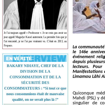
Je l’ai toujours appelé « Professeur ». Je ne crois pas avoir un
jour appelé Maguèye Kassé autrement. La première fois que je
l’ai rencontré, je ne l’ai pas vraiment vu. C’était en 2013, au
Fespaco.
La communauté la
le 146e annive
événement reli
depuis plusieur
BAKARY NDIAYE, CHEF DE LA
lecteurs. Pou
DIVISION DE LA
Manifestations 
Limamou Lâhi Al
CONSOMMATION ET DE LA
SÉCURITÉ DES
CONSOMMATEURS : “Si tout ce que
Quiconque médi
nous consommions était de mauvaise
Mahdi (PSL) y d
qualité, on ne serait plus là !”
singulier de co