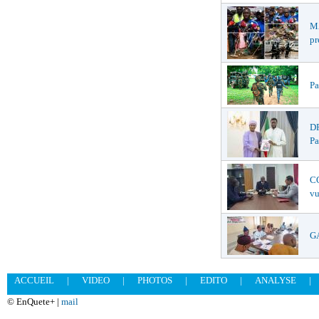
MA
pr
Pa
DR
Pa
CO
vu
GA
ACCUEIL
|
VIDEO
|
PHOTOS
|
EDITO
|
ANALYSE
|
© EnQuete+ |
mail