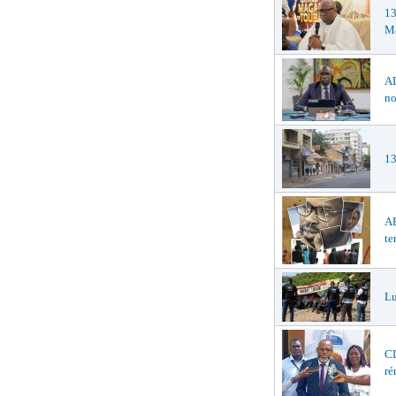
1
Ma
AD
no
13
AF
te
Lu
CL
ré