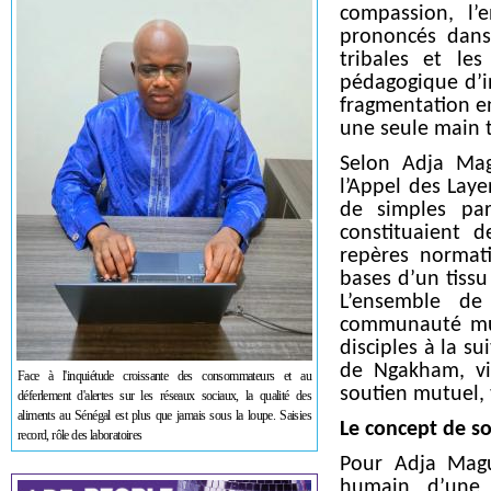
compassion, l’
prononcés dans
tribales et le
pédagogique d’in
fragmentation en
une seule main t
Selon Adja Mag
l’Appel des Lay
de simples par
constituaient d
repères normati
bases d’un tissu 
L’ensemble de
communauté mus
disciples à la s
de Ngakham, vi
Face à l'inquiétude croissante des consommateurs et au
soutien mutuel, 
déferlement d'alertes sur les réseaux sociaux, la qualité des
aliments au Sénégal est plus que jamais sous la loupe. Saisies
Le concept de so
record, rôle des laboratoires
Pour Adja Magu
humain d’une 