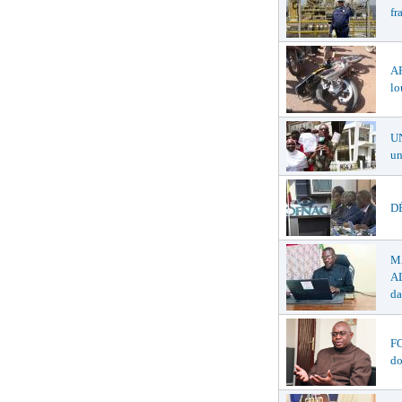
fr
A
lo
U
un
DÉ
M
AL
da
F
do