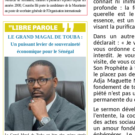
Médecin de formation, ministre à plusieurs reprises depuis les
connaît ni inim
années 2000, Coumba Bâ porte la candidature de la Mauritanie
profonde : la 
au poste de secrétaire générale de l'Organisation internationale
querelle est le
essence, est un
visant la purific
Dans un autre
LE GRAND MAGAL DE TOUBA :
déclarait : « Je
Un puissant levier de souveraineté
vous ordonne c
économique pour le Sénégal
interdit. Je v
visite, de vous 
Son Prophète à 
le placez pas de
Adja Maguette N
fondement de tou
piété n’est pas 
permanente du 
Le sermon dével
l’entente, la co
des actes sociau
un amour fondé 