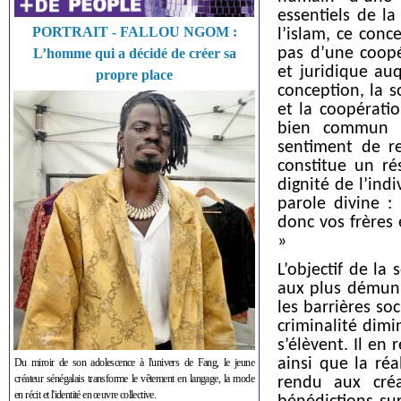
essentiels de la
PORTRAIT - FALLOU NGOM :
l’islam, ce conc
pas d’une coopé
L’homme qui a décidé de créer sa
et juridique au
propre place
conception, la s
et la coopérati
bien commun e
sentiment de re
constitue un ré
dignité de l’in
parole divine :
donc vos frères e
»
L’objectif de la 
aux plus démunis
les barrières so
criminalité dimi
s’élèvent. Il en 
ainsi que la réa
Du miroir de son adolescence à l'univers de Fang, le jeune
créateur sénégalais transforme le vêtement en langage, la mode
rendu aux créa
en récit et l'identité en œuvre collective.