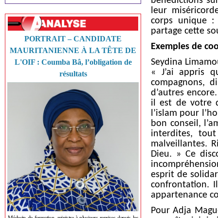
bénédictions sur
leur miséricor
corps unique :
partage cette sou
PORTRAIT – CANDIDATE
Exemples de coo
MAURITANIENNE À LA TÊTE DE
Seydina Limamou 
L'OIF : Coumba Bâ, l’obligation de
« J’ai appris 
résultats
compagnons, di
d’autres encore
il est de votre 
l’islam pour l’ho
bon conseil, l’a
interdites, tou
malveillantes. R
Dieu. » Ce dis
incompréhensio
esprit de solida
confrontation. I
appartenance con
Pour Adja Mague