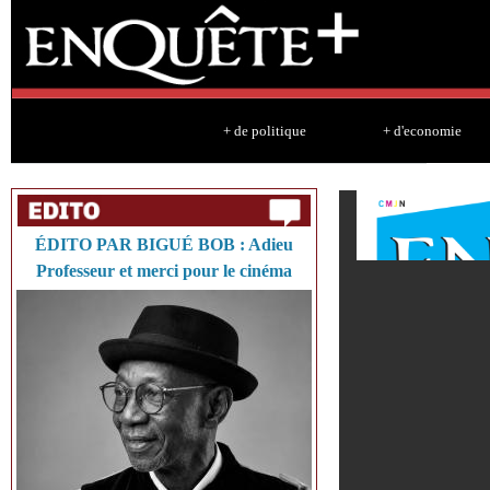
Sk
ma
co
+ de politique
+ d'economie
ÉDITO PAR BIGUÉ BOB : Adieu
Professeur et merci pour le cinéma