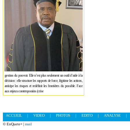
gestion du pouvoir. Elle n’est plus seulement un outil d’aide à la
décision : elle structure les rapports de force, légitime les actions,
anticipe les risques et redéfinit les frontières du possible. Face
aux enjeux contemporains (crise
ACCUEIL
|
VIDEO
|
PHOTOS
|
EDITO
|
ANALYSE
|
© EnQuete+ |
mail