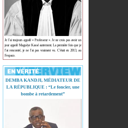
Je l’ai toujours appelé « Professeur ». Je ne crois pas avoir un
jour appelé Maguèye Kassé autrement. La première fois que je
l’ai rencontré, je ne l’ai pas vraiment vu. C’était en 2013, au
Fespaco.
DEMBA KANDJI, MÉDIATEUR DE
LA RÉPUBLIQUE : “Le foncier, une
bombe à retardement”