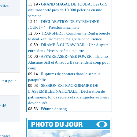
15:19
-
GRAND MAGAL DE TOUBA : Les GTS
elles
ont transporté près de 10 000 pèlerins en une
semaine
15:11
-
DÉCLARATION DE PATRIMOINE –
JOUR J - 4 : Pression maximale
12:35
-
TRANSFERT : Comment le Real a bouclé
le deal Yan Diomandé malgré la concurrence
10:59
-
DRAME À GUINAW RAIL : Une dispute
entre deux frères vire à un meurtre
10:06
-
AFFAIRE ASER–AEE POWER : Thierno
Alassane Sall et Amadou Ba se rendent coup pour
coup
09:14
-
Ruptures de contrats dans le secteur
parapublic
est pour
09:03
-
SESSION EXTRAORDINAIRE DE
L’ASSEMBLÉE NATIONALE : Déclaration de
patrimoine, fonds secrets et six enquêtes au menu
des députés
e 46
08:53
-
Pénurie de sang
riales