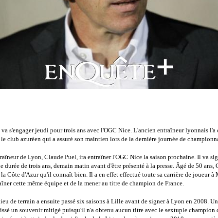
va s'engager jeudi pour trois ans avec l'OGC Nice. L'ancien entraîneur lyonnais l'a 
 le club azuréen qui a assuré son maintien lors de la dernière journée de championn
raîneur de Lyon, Claude Puel, ira entraîner l'OGC Nice la saison prochaine. Il va si
ne durée de trois ans, demain matin avant d'être présenté à la presse. Âgé de 50 ans,
 la Côte d'Azur qu'il connaît bien. Il a en effet effectué toute sa carrière de joueur 
aîner cette même équipe et de la mener au titre de champion de France.
ieu de terrain a ensuite passé six saisons à Lille avant de signer à Lyon en 2008. U
aissé un souvenir mitigé puisqu'il n'a obtenu aucun titre avec le sextuple champion d