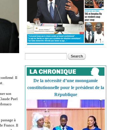
Search
Search form
confirmé. Il
De la nécessité d’une monogamie
at.
constitutionnelle pour le président de la
gner son
République
 Claude Puel
à Monaco
n passage à
e France. Il