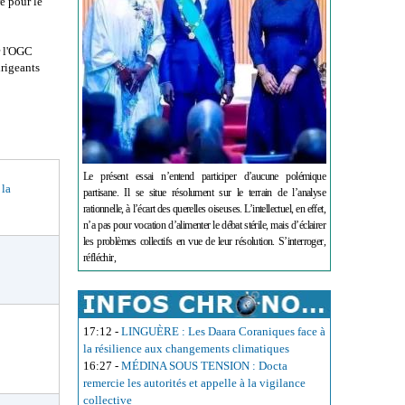
e pour le
r l'OGC
irigeants
Le présent essai n’entend participer d’aucune polémique
 la
partisane. Il se situe résolument sur le terrain de l’analyse
rationnelle, à l’écart des querelles oiseuses. L’intellectuel, en effet,
n’a pas pour vocation d’alimenter le débat stérile, mais d’éclairer
les problèmes collectifs en vue de leur résolution. S’interroger,
réfléchir,
17:12
-
LINGUÈRE : Les Daara Coraniques face à
la résilience aux changements climatiques
16:27
-
MÉDINA SOUS TENSION : Docta
remercie les autorités et appelle à la vigilance
collective