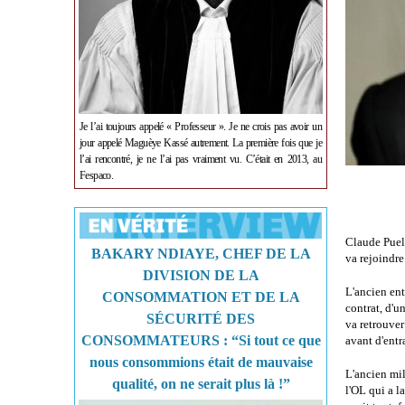
Je l’ai toujours appelé « Professeur ». Je ne crois pas avoir un
jour appelé Maguèye Kassé autrement. La première fois que je
l’ai rencontré, je ne l’ai pas vraiment vu. C’était en 2013, au
Fespaco.
Claude Puel 
BAKARY NDIAYE, CHEF DE LA
va rejoindre
DIVISION DE LA
L'ancien ent
CONSOMMATION ET DE LA
contrat, d'u
SÉCURITÉ DES
va retrouver
CONSOMMATEURS : “Si tout ce que
avant d'entr
nous consommions était de mauvaise
L'ancien mil
qualité, on ne serait plus là !”
l'OL qui a l