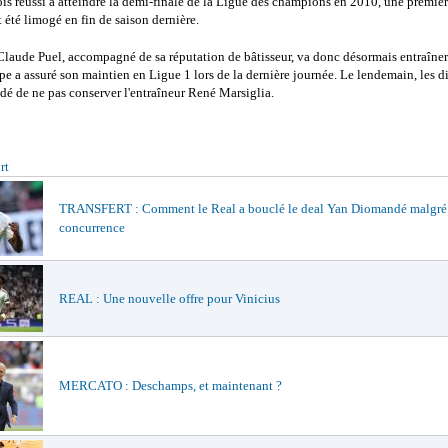
ois réussi à atteindre la demi-finale de la Ligue des champions en 2010, une premièr
it été limogé en fin de saison dernière.
Claude Puel, accompagné de sa réputation de bâtisseur, va donc désormais entraîne
pe a assuré son maintien en Ligue 1 lors de la dernière journée. Le lendemain, les d
dé de ne pas conserver l'entraîneur René Marsiglia.
rt
TRANSFERT : Comment le Real a bouclé le deal Yan Diomandé malgré
concurrence
REAL : Une nouvelle offre pour Vinicius
MERCATO : Deschamps, et maintenant ?