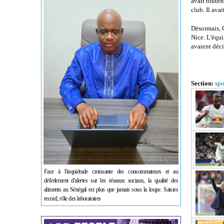
avait toutef
club. Il ava
Désormais, 
Nice. L'équi
avaient déci
Section:
spo
Face à l'inquiétude croissante des consommateurs et au
déferlement d'alertes sur les réseaux sociaux, la qualité des
aliments au Sénégal est plus que jamais sous la loupe. Saisies
record, rôle des laboratoires