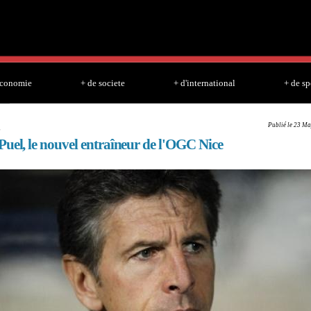
Skip to
main
content
economie
+ de societe
+ d'international
+ de sp
Publié le 23 Ma
L
Puel, le nouvel entraîneur de l'OGC Nice