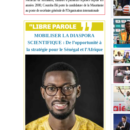
Médecin de formation, ministre à plusieurs reprises depuis les
années 2000, Coumba Bâ porte la candidature de la Mauritanie
au poste de secrétaire générale de l'Organisation internationale
MOBILISER LA DIASPORA
SCIENTIFIQUE : De l’opportunité à
la stratégie pour le Sénégal et l’Afrique