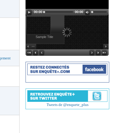
00:00
00:00
Sample Title
agement
Tweets de @enquete_plus