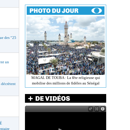
e des “25
nt un
MAGAL DE TOUBA : La fête religieuse qui
mobilise des millions de fidèles au Sénégal
décrètent
É
ntaire