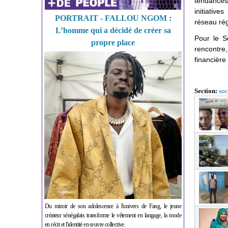
tendances
initiativ
PORTRAIT - FALLOU NGOM :
réseau rég
L’homme qui a décidé de créer sa
Pour le S
propre place
rencontre
financière
Section:
soc
Du miroir de son adolescence à l'univers de Fang, le jeune
créateur sénégalais transforme le vêtement en langage, la mode
en récit et l'identité en œuvre collective.