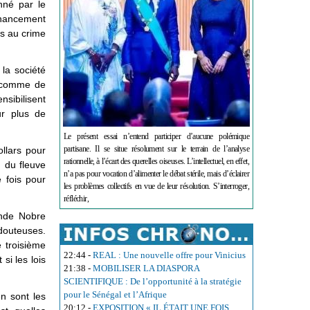
nné par le
financement
és au crime
 la société
C comme de
nsibilisent
ur plus de
Le présent essai n’entend participer d’aucune polémique
partisane. Il se situe résolument sur le terrain de l’analyse
llars pour
rationnelle, à l’écart des querelles oiseuses. L’intellectuel, en effet,
n du fleuve
n’a pas pour vocation d’alimenter le débat stérile, mais d’éclairer
 fois pour
les problèmes collectifs en vue de leur résolution. S’interroger,
réfléchir,
ande Nobre
 douteuses.
e troisième
22:44
-
REAL : Une nouvelle offre pour Vinicius
si les lois
21:38
-
MOBILISER LA DIASPORA
SCIENTIFIQUE : De l’opportunité à la stratégie
pour le Sénégal et l’Afrique
en sont les
20:12
-
EXPOSITION « IL ÉTAIT UNE FOIS