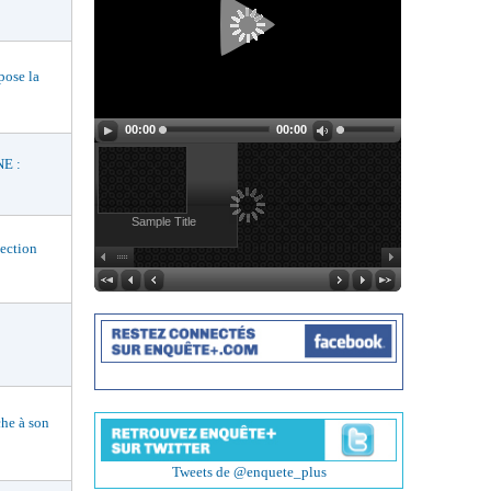
ose la
00:00
00:00
E :
Sample Title
ection
he à son
Tweets de @enquete_plus