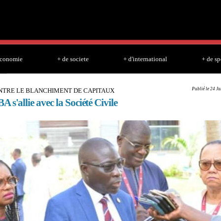
Skip to
main
content
economie
+ de societe
+ d'international
+ de sp
Publié le 24 J
NTRE LE BLANCHIMENT DE CAPITAUX
 s'allie avec la Société Civile