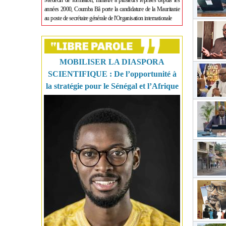
Médecin de formation, ministre à plusieurs reprises depuis les
années 2000, Coumba Bâ porte la candidature de la Mauritanie
au poste de secrétaire générale de l'Organisation internationale
MOBILISER LA DIASPORA
SCIENTIFIQUE : De l’opportunité à
la stratégie pour le Sénégal et l’Afrique