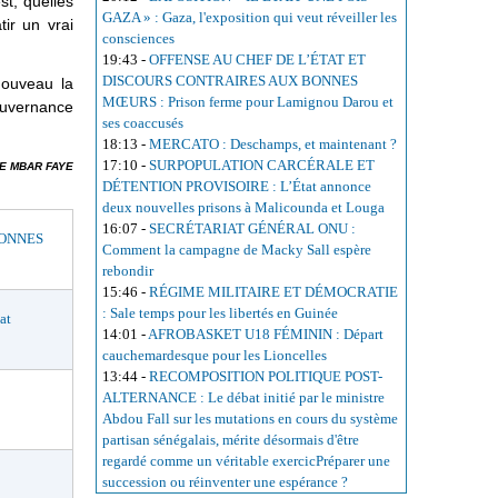
t, quelles
GAZA » : Gaza, l'exposition qui veut réveiller les
ir un vrai
consciences
19:43
-
OFFENSE AU CHEF DE L’ÉTAT ET
DISCOURS CONTRAIRES AUX BONNES
nouveau la
MŒURS : Prison ferme pour Lamignou Darou et
ouvernance
ses coaccusés
18:13
-
MERCATO : Deschamps, et maintenant ?
17:10
-
SURPOPULATION CARCÉRALE ET
E MBAR FAYE
DÉTENTION PROVISOIRE : L’État annonce
deux nouvelles prisons à Malicounda et Louga
16:07
-
SECRÉTARIAT GÉNÉRAL ONU :
BONNES
Comment la campagne de Macky Sall espère
rebondir
15:46
-
RÉGIME MILITAIRE ET DÉMOCRATIE
: Sale temps pour les libertés en Guinée
at
14:01
-
AFROBASKET U18 FÉMININ : Départ
cauchemardesque pour les Lioncelles
13:44
-
RECOMPOSITION POLITIQUE POST-
ALTERNANCE : Le débat initié par le ministre
Abdou Fall sur les mutations en cours du système
partisan sénégalais, mérite désormais d'être
regardé comme un véritable exercicPréparer une
succession ou réinventer une espérance ?