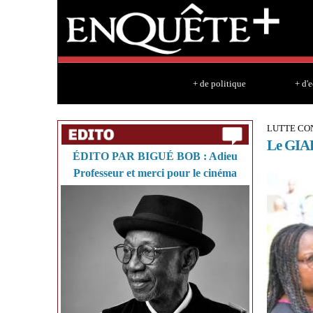
+ de politique
+ d'
LUTTE CO
Le GIABA
ÉDITO PAR BIGUÉ BOB : Adieu
Professeur et merci pour le cinéma