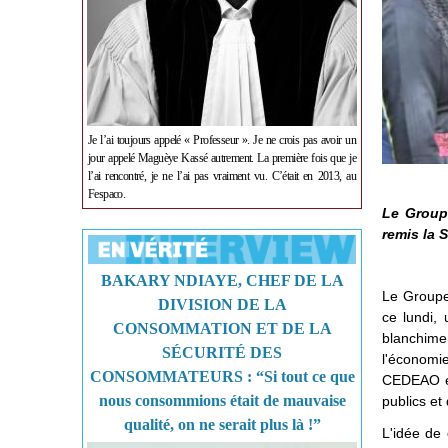
Je l’ai toujours appelé « Professeur ». Je ne crois pas avoir un
jour appelé Maguèye Kassé autrement. La première fois que je
l’ai rencontré, je ne l’ai pas vraiment vu. C’était en 2013, au
Fespaco.
Le Group
remis la S
BAKARY NDIAYE, CHEF DE LA
Le Groupe
DIVISION DE LA
ce lundi, 
CONSOMMATION ET DE LA
blanchime
SÉCURITÉ DES
l'économi
CONSOMMATEURS : “Si tout ce que
CEDEAO et
nous consommions était de mauvaise
publics et 
qualité, on ne serait plus là !”
L'idée de 