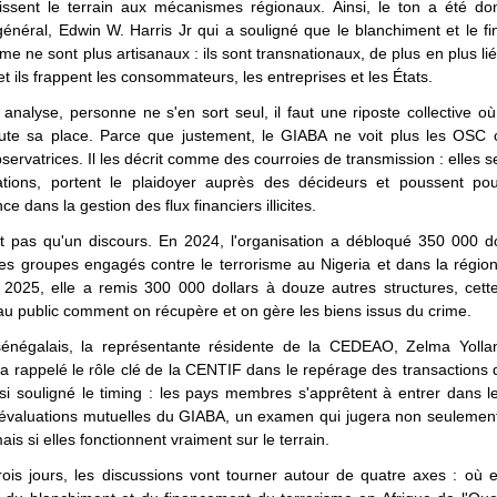
issent le terrain aux mécanismes régionaux. Ainsi, le ton a été do
général, Edwin W. Harris Jr qui a souligné que le blanchiment et le 
sme ne sont plus artisanaux : ils sont transnationaux, de plus en plus li
et ils frappent les consommateurs, les entreprises et les États.
analyse, personne ne s'en sort seul, il faut une riposte collective où
toute sa place. Parce que justement, le GIABA ne voit plus les OS
servatrices. Il les décrit comme des courroies de transmission : elles se
ations, portent le plaidoyer auprès des décideurs et poussent po
e dans la gestion des flux financiers illicites.
st pas qu'un discours. En 2024, l'organisation a débloqué 350 000 do
es groupes engagés contre le terrorisme au Nigeria et dans la régio
2025, elle a remis 300 000 dollars à douze autres structures, cette
au public comment on récupère et on gère les biens issus du crime.
énégalais, la représentante résidente de la CEDEAO, Zelma Yoll
a rappelé le rôle clé de la CENTIF dans le repérage des transactions
si souligné le timing : les pays membres s'apprêtent à entrer dans l
évaluations mutuelles du GIABA, un examen qui jugera non seulement 
ais si elles fonctionnent vraiment sur le terrain.
ois jours, les discussions vont tourner autour de quatre axes : où 