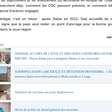
 du blanchiment et du financement du terrorisme en Afrique de l'Oues
es marchent déjà, comment les OSC peuvent prévenir, et comment bât
ional d'acteurs engagés.
énégal, c'est un retour : après Dakar en 2012, Saly accueille de 
, signe que le pays veut rester un point d'ancrage pour la bonne g
 dans la sous-région.
PAP
ial
OFFENSE AU CHEF DE L’ÉTAT ET DISCOURS CONTRAIRES AUX 
MŒURS : Prison ferme pour Lamignou Darou et ses coaccusés
SURPOPULATION CARCÉRALE ET DÉTENTION PROVISOIRE : L’Ét
annonce deux nouvelles prisons à Malicounda et Louga
Tentative de vol dans un point multiservice
Décès de la fille du khalif général des mourides