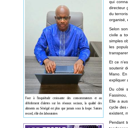
qui conna
directeur 
du terrori
organisé, 
Selon son 
civile a 
simples ob
les popul
transparenc
Et ce n'e
soutenir d
Mano. En 
expliquer 
Du côté s
Fassinou, 
Face à l'inquiétude croissante des consommateurs et au
Elle a aus
déferlement d'alertes sur les réseaux sociaux, la qualité des
cycle des 
aliments au Sénégal est plus que jamais sous la loupe. Saisies
existent, m
record, rôle des laboratoires
Pendant tr