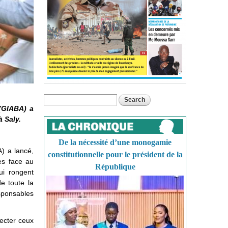
Search
Search form
(GIABA) a
à Saly.
De la nécessité d’une monogamie
) a lancé,
constitutionnelle pour le président de la
nes face au
République
ui rongent
e toute la
sponsables
necter ceux