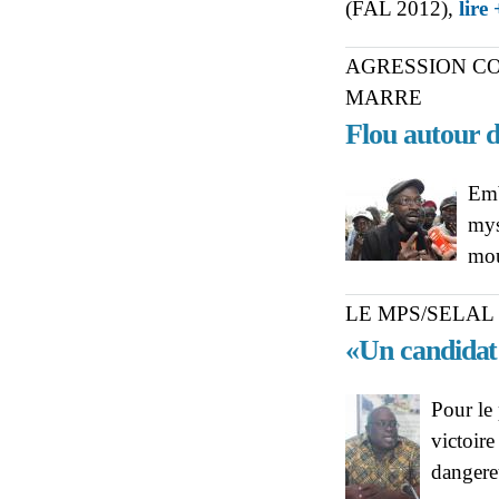
(FAL 2012),
lire 
AGRESSION CO
MARRE
Flou autour d
Emb
mys
mou
LE MPS/SELAL
«Un candidat 
Pour le
victoir
dangere