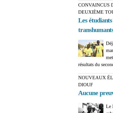
CONVAINCUS D
DEUXIÈME TO
Les étudiants
transhumant
Déj
mar
met
résultats du secon
NOUVEAUX ÉL
DIOUF
Aucune preuv
Le 