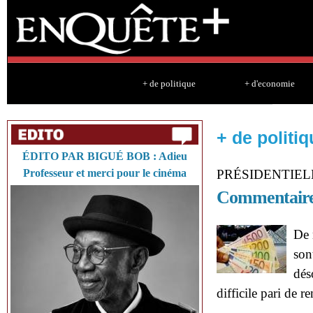
Sk
ma
co
+ de politique
+ d'economie
+ de politiq
ÉDITO PAR BIGUÉ BOB : Adieu
Professeur et merci pour le cinéma
PRÉSIDENTIEL
Commentaire :
De 
son
dés
difficile pari de r