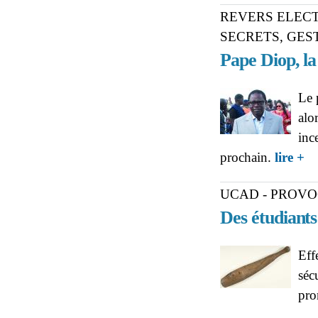
REVERS ELECT
SECRETS, GES
Pape Diop, la
Le 
alo
inc
ab
prochain.
lire +
FIN
UCAD - PROVO
Des étudiants
Eff
séc
pro