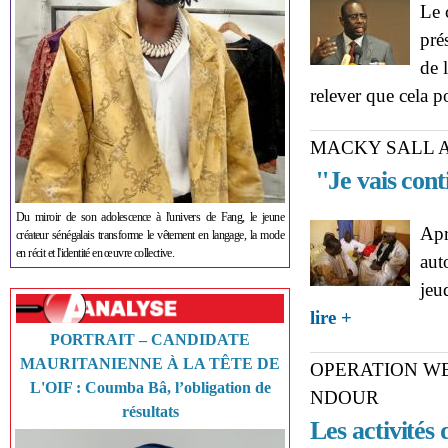
Le 
pré
de 
relever que cela p
MACKY SALL 
''Je vais cont
Du miroir de son adolescence à l'univers de Fang, le jeune
Apr
créateur sénégalais transforme le vêtement en langage, la mode
en récit et l'identité en œuvre collective.
aut
jeu
about MACKY SAL
lire +
PORTRAIT – CANDIDATE
MAURITANIENNE À LA TÊTE DE
OPERATION W
L'OIF : Coumba Bâ, l’obligation de
NDOUR
résultats
Les activités