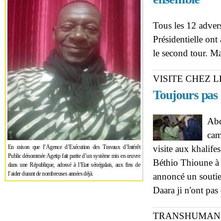
Tous les 12 advers
Présidentielle ont
le second tour. Ma
VISITE CHEZ 
Toujours pas 
Abd
cam
En raison que l’Agence d’Exécution des Travaux d’Intérêt
visite aux khalif
Public dénommée Agetip fait partie d’un système mis en œuvre
Béthio Thioune à 
dans une République, adossé à l’Etat sénégalais, aux fins de
l’aider durant de nombreuses années déjà.
annoncé un soutie
Daara ji n'ont pas
TRANSHUMANC