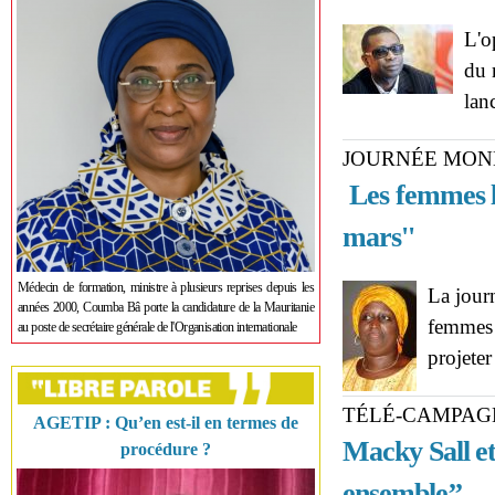
L'o
du 
lan
JOURNÉE MON
Les femmes l
mars''
Médecin de formation, ministre à plusieurs reprises depuis les
La jour
années 2000, Coumba Bâ porte la candidature de la Mauritanie
femmes p
au poste de secrétaire générale de l'Organisation internationale
projeter
TÉLÉ-CAMPAG
AGETIP : Qu’en est-il en termes de
Macky Sall et
procédure ?
ensemble’’