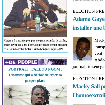
ELECTION PRE
Adama Gaye :
installer une
Macky
Magistrat à la retraite après plus de quarante années de carrière,
ancien doyen des juges d’instruction et ancien premier président
transp
de la Cour d’appel de Dakar, Demba Kandji est, depuis 2021
veut 
Abdou
journaliste sénég
PORTRAIT - FALLOU NGOM :
L’homme qui a décidé de créer sa
ELECTION PRE
propre place
Macky Sall pr
l'homosexuali