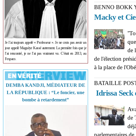
BENNO BOKK 
Macky et Cie
''T
que
Je l’ai toujours appelé « Professeur ». Je ne crois pas avoir un
jour appelé Maguèye Kassé autrement. La première fois que je
de 
l’ai rencontré, je ne l’ai pas vraiment vu. C’était en 2013, au
de l'élection prési
Fespaco.
à la place de l'Ob
BATAILLE POS
DEMBA KANDJI, MÉDIATEUR DE
Idrissa Seck d
LA RÉPUBLIQUE : “Le foncier, une
bombe à retardement”
Ava
de 
déj
parlementaires de