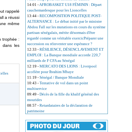
14:01
-
AFROBASKET U18 FÉMININ : Départ
cauchemardesque pour les Lioncelles
out rappelé
13:44
-
RECOMPOSITION POLITIQUE POST-
ll a réussi
ALTERNANCE : Le débat initié par le ministre
d’une même
Abdou Fall sur les mutations en cours du système
partisan sénégalais, mérite désormais d'être
regardé comme un véritable exercicPréparer une
n trophée :
succession ou réinventer une espérance ?
e dans les
12:33
-
RÉSILIENCE, DÉSENCLAVEMENT ET
EMPLOI : La Banque mondiale accorde 220,7
milliards de F CFA au Sénégal
12:19
-
MERCATO DES LIONS : Liverpool
accélère pour Ibrahim Mbaye
elles
11:19
-
Sénégal / Banque Mondiale
10:43
-
Tentative de vol dans un point
multiservice
09:49
-
Décès de la fille du khalif général des
mourides
08:57
-
Retardataires de la déclaration de
patrimoine