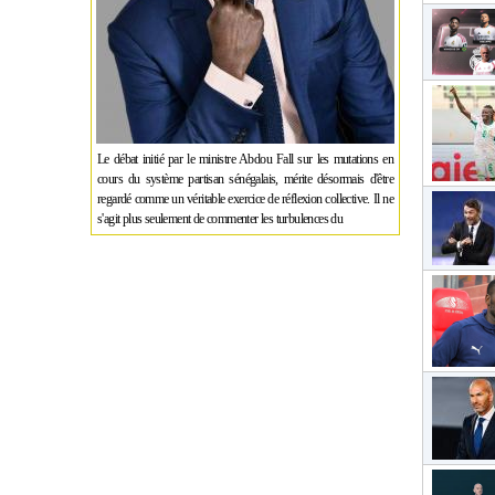
Le débat initié par le ministre Abdou Fall sur les mutations en
cours du système partisan sénégalais, mérite désormais d'être
regardé comme un véritable exercice de réflexion collective. Il ne
s'agit plus seulement de commenter les turbulences du