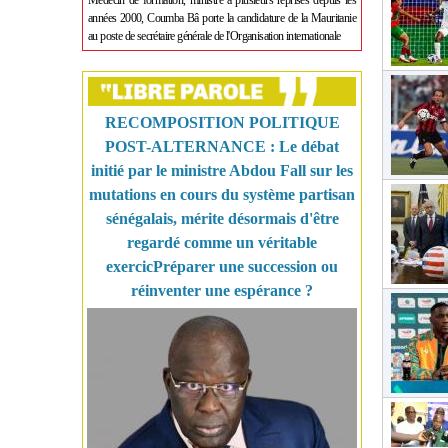
Médecin de formation, ministre à plusieurs reprises depuis les
années 2000, Coumba Bâ porte la candidature de la Mauritanie
au poste de secrétaire générale de l'Organisation internationale
RECOMPOSITION POLITIQUE
POST-ALTERNANCE : Le débat
initié par le ministre Abdou Fall sur les
mutations en cours du système partisan
sénégalais, mérite désormais d'être
regardé comme un véritable
exercicPréparer une succession ou
réinventer une espérance ?