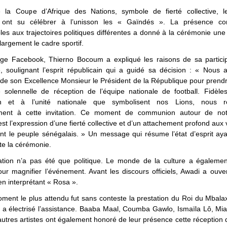
 la Coupe d’Afrique des Nations, symbole de fierté collective, l
s ont su célébrer à l’unisson les « Gaïndés ». La présence co
es aux trajectoires politiques différentes a donné à la cérémonie une
largement le cadre sportif.
ge Facebook, Thierno Bocoum a expliqué les raisons de sa particip
, soulignant l’esprit républicain qui a guidé sa décision : « Nous 
on de son Excellence Monsieur le Président de la République pour prendr
 solennelle de réception de l’équipe nationale de football. Fidèles 
ain et à l’unité nationale que symbolisent nos Lions, nous r
ement à cette invitation. Ce moment de communion autour de not
est l’expression d’une fierté collective et d’un attachement profond aux 
nt le peuple sénégalais. » Un message qui résume l’état d’esprit aya
te la cérémonie.
ation n’a pas été que politique. Le monde de la culture a égaleme
ur magnifier l’événement. Avant les discours officiels, Awadi a ouver
 en interprétant « Rosa ».
ment le plus attendu fut sans conteste la prestation du Roi du Mbal
 a électrisé l’assistance. Baaba Maal, Coumba Gawlo, Ismaïla Lô, Mi
autres artistes ont également honoré de leur présence cette réception