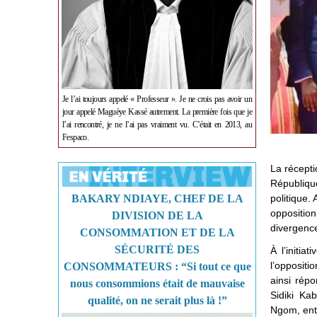
Je l’ai toujours appelé « Professeur ». Je ne crois pas avoir un
jour appelé Maguèye Kassé autrement. La première fois que je
l’ai rencontré, je ne l’ai pas vraiment vu. C’était en 2013, au
Fespaco.
La récepti
Républiqu
BAKARY NDIAYE, CHEF DE LA
politique.
oppositio
DIVISION DE LA
divergence
CONSOMMATION ET DE LA
SÉCURITÉ DES
À l’initia
l’oppositi
CONSOMMATEURS : “Si tout ce que
ainsi répo
nous consommions était de mauvaise
Sidiki K
qualité, on ne serait plus là !”
Ngom, ent