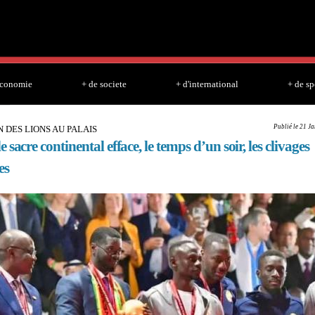
Skip to
main
content
economie
+ de societe
+ d'international
+ de sp
Publié le 21 J
 DES LIONS AU PALAIS
 sacre continental efface, le temps d’un soir, les clivages
es