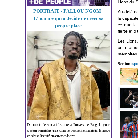
Lions du 
PORTRAIT - FALLOU NGOM :
Au-delà de
L’homme qui a décidé de créer sa
la capacit
ce que la
propre place
fierté et 
Les Lions,
un moment
mémoires
Section:
spo
Du miroir de son adolescence à l'univers de Fang, le jeune
créateur sénégalais transforme le vêtement en langage, la mode
en récit et l'identité en œuvre collective.