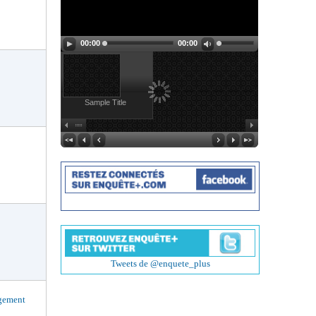
00:00
00:00
Sample Title
Tweets de @enquete_plus
agement