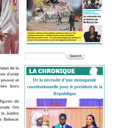
Search
Search form
alais de la
si d’unité
De la nécessité d’une monogamie
 pouvoir et
èses leurs
constitutionnelle pour le président de la
République
 figures de
ionale. Ont
 la Justice
a Babacar