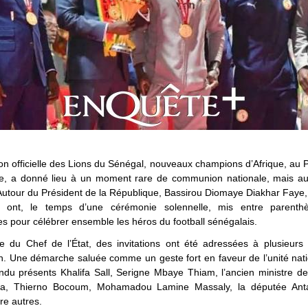
on officielle des Lions du Sénégal, nouveaux champions d’Afrique, au P
e, a donné lieu à un moment rare de communion nationale, mais aus
 Autour du Président de la République, Bassirou Diomaye Diakhar Faye,
n ont, le temps d’une cérémonie solennelle, mis entre parenth
s pour célébrer ensemble les héros du football sénégalais.
tive du Chef de l’État, des invitations ont été adressées à plusieurs
on. Une démarche saluée comme un geste fort en faveur de l’unité nat
ndu présents Khalifa Sall, Serigne Mbaye Thiam, l’ancien ministre de
aba, Thierno Bocoum, Mohamadou Lamine Massaly, la députée Ant
re autres.