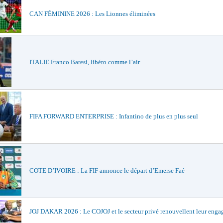
CAN FÉMININE 2026 : Les Lionnes éliminées
ITALIE Franco Baresi, libéro comme l’air
FIFA FORWARD ENTERPRISE : Infantino de plus en plus seul
COTE D’IVOIRE : La FIF annonce le départ d’Emerse Faé
JOJ DAKAR 2026 : Le COJOJ et le secteur privé renouvellent leur eng