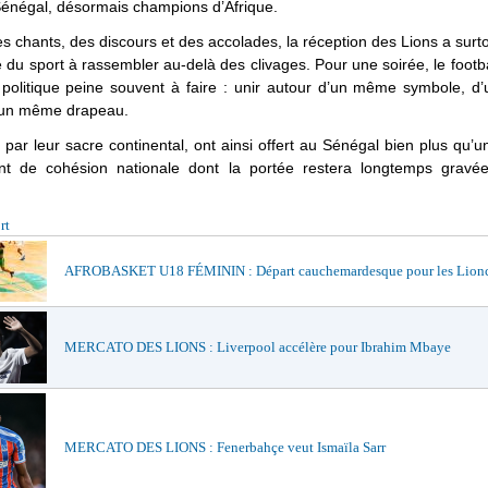
Sénégal, désormais champions d’Afrique.
s chants, des discours et des accolades, la réception des Lions a surt
é du sport à rassembler au-delà des clivages. Pour une soirée, le footba
 politique peine souvent à faire : unir autour d’un même symbole, 
d’un même drapeau.
 par leur sacre continental, ont ainsi offert au Sénégal bien plus qu’u
 de cohésion nationale dont la portée restera longtemps gravé
.
rt
AFROBASKET U18 FÉMININ : Départ cauchemardesque pour les Lionc
MERCATO DES LIONS : Liverpool accélère pour Ibrahim Mbaye
MERCATO DES LIONS : Fenerbahçe veut Ismaïla Sarr