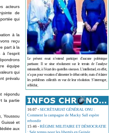
es acteurs
njointe de
 portée qui
ation à la
avons reçu
e part à la
à l’esprit
Le présent essai n’entend participer d’aucune polémique
épondrons
partisane. Il se situe résolument sur le terrain de l’analyse
re équipe
rationnelle, à l’écart des querelles oiseuses. L’intellectuel, en effet,
valeurs qui
n’a pas pour vocation d’alimenter le débat stérile, mais d’éclairer
nt prévalu
les problèmes collectifs en vue de leur résolution. S’interroger,
réfléchir,
nt répondu
t la partie
16:07
-
SECRÉTARIAT GÉNÉRAL ONU :
Comment la campagne de Macky Sall espère
ax, Youssou
rebondir
a Guissé et
15:46
-
RÉGIME MILITAIRE ET DÉMOCRATIE
 dédiée aux
: Sale temps pour les libertés en Guinée