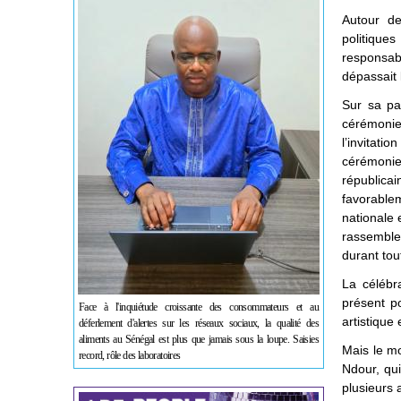
Autour de
politique
responsabl
dépassait 
Sur sa pa
cérémonie
l’invitati
cérémonie
républic
favorabl
nationale 
rassemble
durant tou
La célébr
présent po
Face à l'inquiétude croissante des consommateurs et au
artistique
déferlement d'alertes sur les réseaux sociaux, la qualité des
aliments au Sénégal est plus que jamais sous la loupe. Saisies
Mais le mo
record, rôle des laboratoires
Ndour, qui
plusieurs 