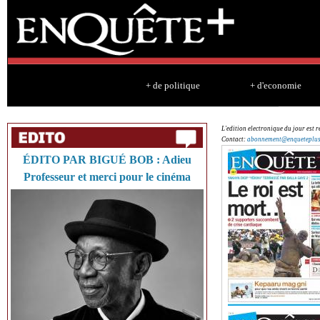
Sk
ma
co
+ de politique
+ d'economie
L'edition electronique du jour est 
Contact:
abonnement@enqueteplu
ÉDITO PAR BIGUÉ BOB : Adieu
Professeur et merci pour le cinéma