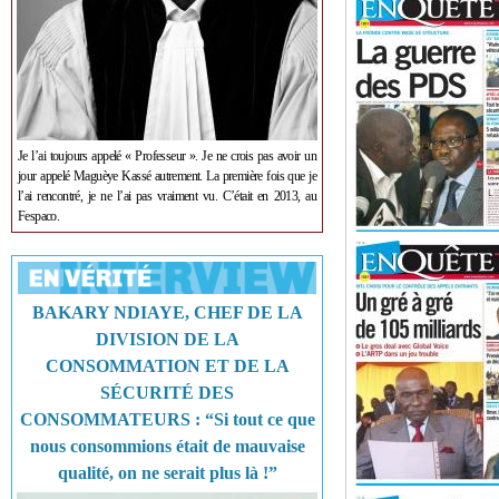
Je l’ai toujours appelé « Professeur ». Je ne crois pas avoir un
jour appelé Maguèye Kassé autrement. La première fois que je
l’ai rencontré, je ne l’ai pas vraiment vu. C’était en 2013, au
Fespaco.
BAKARY NDIAYE, CHEF DE LA
DIVISION DE LA
CONSOMMATION ET DE LA
SÉCURITÉ DES
CONSOMMATEURS : “Si tout ce que
nous consommions était de mauvaise
qualité, on ne serait plus là !”