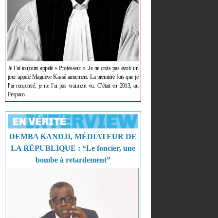
Je l’ai toujours appelé « Professeur ». Je ne crois pas avoir un
jour appelé Maguèye Kassé autrement. La première fois que je
l’ai rencontré, je ne l’ai pas vraiment vu. C’était en 2013, au
Fespaco.
DEMBA KANDJI, MÉDIATEUR DE
LA RÉPUBLIQUE : “Le foncier, une
bombe à retardement”