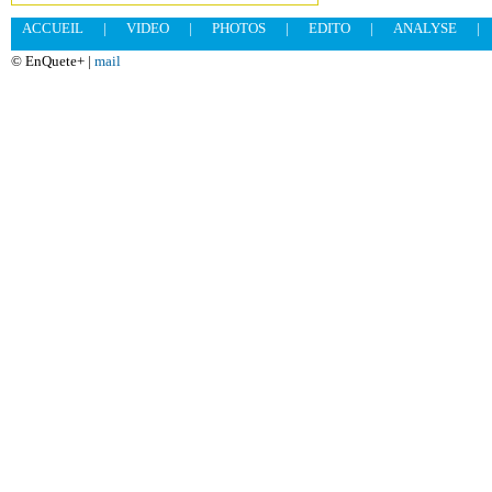
ACCUEIL
|
VIDEO
|
PHOTOS
|
EDITO
|
ANALYSE
|
© EnQuete+ |
mail