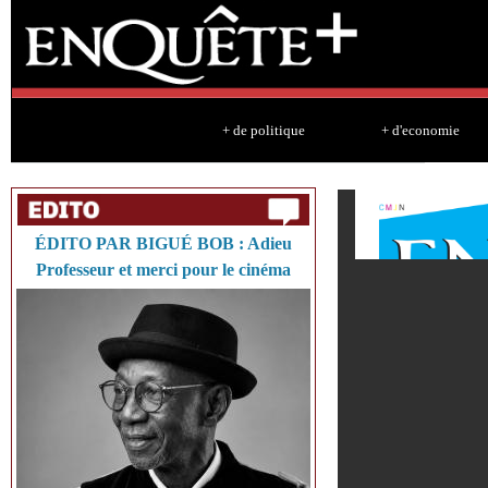
Sk
ma
co
+ de politique
+ d'economie
ÉDITO PAR BIGUÉ BOB : Adieu
Professeur et merci pour le cinéma