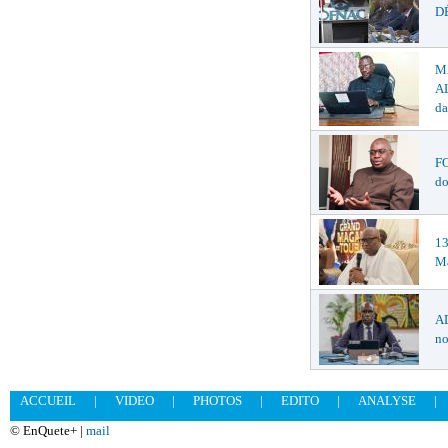
DÉ
M
AL
da
F
do
1
Ma
AD
no
ACCUEIL
|
VIDEO
|
PHOTOS
|
EDITO
|
ANALYSE
|
© EnQuete+ |
mail