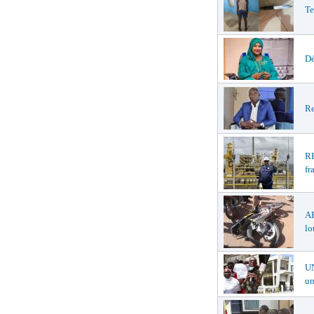
Te
Dé
Re
R
fr
A
lo
U
un