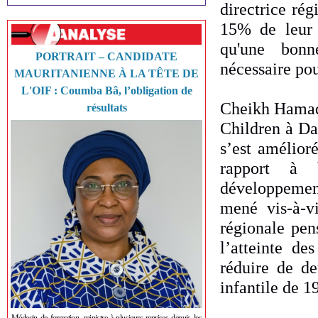
directrice ré
15% de leur 
qu'une bonn
PORTRAIT – CANDIDATE
nécessaire pou
MAURITANIENNE À LA TÊTE DE
L'OIF : Coumba Bâ, l’obligation de
Cheikh Hamad
résultats
Children à Da
s’est amélior
rapport à 
développement
mené vis-à-vi
régionale pen
l’atteinte de
réduire de de
infantile de 1