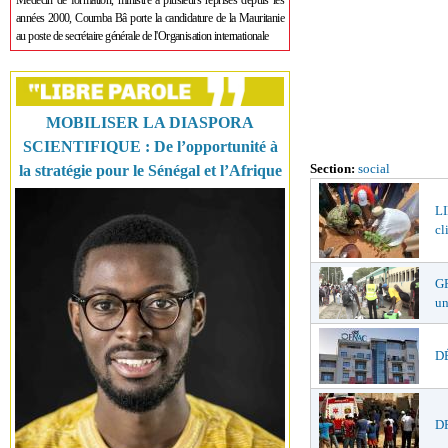
Médecin de formation, ministre à plusieurs reprises depuis les
années 2000, Coumba Bâ porte la candidature de la Mauritanie
au poste de secrétaire générale de l'Organisation internationale
MOBILISER LA DIASPORA
SCIENTIFIQUE : De l’opportunité à
Section:
social
la stratégie pour le Sénégal et l’Afrique
LI
cl
GR
un
DÉ
DR