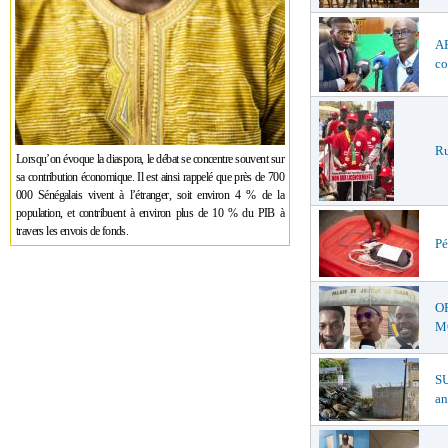
AF
co
Ru
Lorsqu’on évoque la diaspora, le débat se concentre souvent sur
sa contribution économique. Il est ainsi rappelé que près de 700
000 Sénégalais vivent à l’étranger, soit environ 4 % de la
population, et contribuent à environ plus de 10 % du PIB à
travers les envois de fonds.
Pé
O
MŒ
S
an