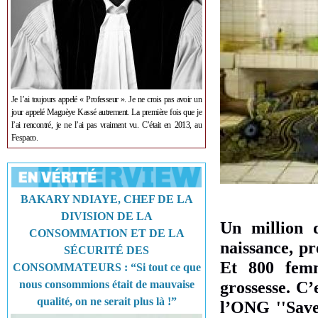
Je l’ai toujours appelé « Professeur ». Je ne crois pas avoir un
jour appelé Maguèye Kassé autrement. La première fois que je
l’ai rencontré, je ne l’ai pas vraiment vu. C’était en 2013, au
Fespaco.
BAKARY NDIAYE, CHEF DE LA
DIVISION DE LA
Un million 
CONSOMMATION ET DE LA
naissance, pr
SÉCURITÉ DES
Et 800 fem
CONSOMMATEURS : “Si tout ce que
grossesse. C’
nous consommions était de mauvaise
qualité, on ne serait plus là !”
l’ONG ''Save