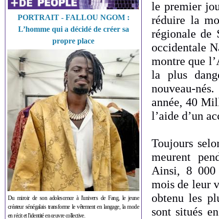
le premier jou
PORTRAIT - FALLOU NGOM :
réduire la mor
L’homme qui a décidé de créer sa
régionale de 
propre place
occidentale Na
montre que l’A
la plus dan
nouveau-nés.
année, 40 Mil
l’aide d’un ac
Toujours selo
meurent pend
Ainsi, 8 000
mois de leur v
obtenu les plu
Du miroir de son adolescence à l'univers de Fang, le jeune
créateur sénégalais transforme le vêtement en langage, la mode
sont situés e
en récit et l'identité en œuvre collective.