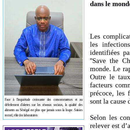
dans le mond
Les complicat
les infectio
identifiées 
''Save the Ch
monde. Le rap
Outre le taux
facteurs com
précoce, les f
sont la cause 
Face à l'inquiétude croissante des consommateurs et au
déferlement d'alertes sur les réseaux sociaux, la qualité des
aliments au Sénégal est plus que jamais sous la loupe. Saisies
record, rôle des laboratoires
Selon les con
relever est d’