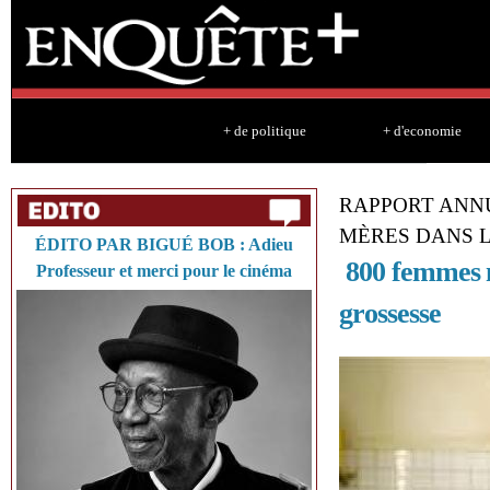
Sk
ma
co
+ de politique
+ d'economie
RAPPORT ANNU
MÈRES DANS 
ÉDITO PAR BIGUÉ BOB : Adieu
800 femmes m
Professeur et merci pour le cinéma
grossesse