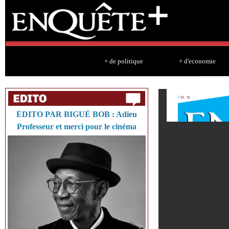
Sk
ma
co
+ de politique
+ d'economie
ÉDITO PAR BIGUÉ BOB : Adieu
Professeur et merci pour le cinéma