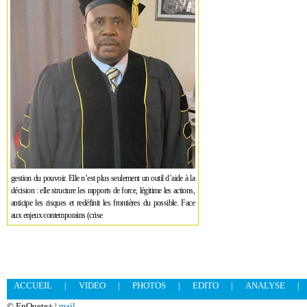
gestion du pouvoir. Elle n’est plus seulement un outil d’aide à la
décision : elle structure les rapports de force, légitime les actions,
anticipe les risques et redéfinit les frontières du possible. Face
aux enjeux contemporains (crise
ACCUEIL
|
VIDEO
|
PHOTOS
|
EDITO
|
ANALYSE
|
© EnQuete+ |
mail