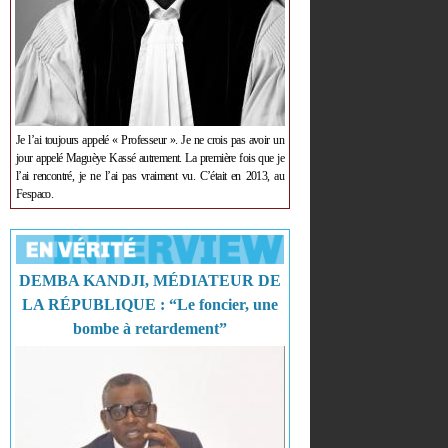
Je l’ai toujours appelé « Professeur ». Je ne crois pas avoir un
jour appelé Maguèye Kassé autrement. La première fois que je
l’ai rencontré, je ne l’ai pas vraiment vu. C’était en 2013, au
Fespaco.
DEMBA KANDJI, MÉDIATEUR DE
LA RÉPUBLIQUE : “Le foncier, une
bombe à retardement”