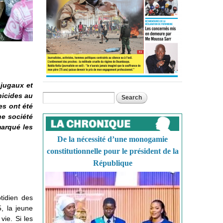
njugaux et
nicides au
Search
Search form
es ont été
ne société
marqué les
De la nécessité d’une monogamie
constitutionnelle pour le président de la
République
tidien des
, la jeune
vie. Si les