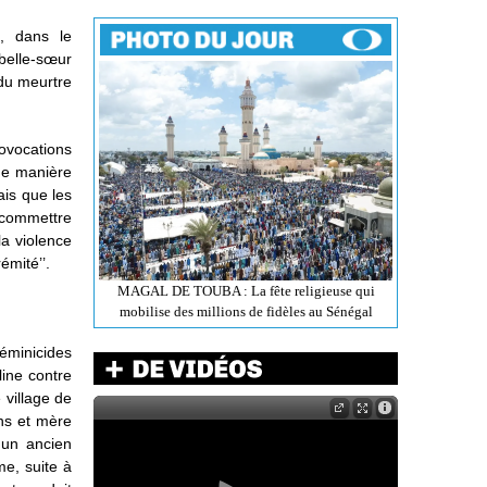
l, dans le
elle-sœur
 du meurtre
rovocations
 de manière
ais que les
à commettre
la violence
émité’’.
MAGAL DE TOUBA : La fête religieuse qui
mobilise des millions de fidèles au Sénégal
féminicides
line contre
 village de
ns et mère
 un ancien
me, suite à