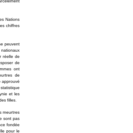
harcèlement
des Nations
s chiffres
 ne peuvent
 nationaux
 réelle de
isposer de
emmes ont
eurtres de
té approuvé
statistique
nie et les
es filles.
es meurtres
ne sont pas
ence fondée
lle pour le