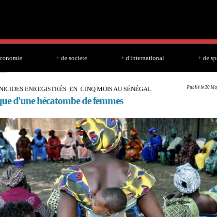
Skip to
main
content
economie
+ de societe
+ d'international
+ de sp
Publié le 20 Ma
INICIDES ENREGISTRÉS EN CINQ MOIS AU SÉNÉGAL
ue d'une hécatombe de femmes