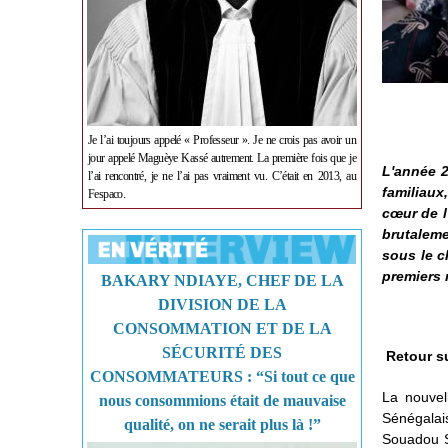
Je l’ai toujours appelé « Professeur ». Je ne crois pas avoir un
jour appelé Maguèye Kassé autrement. La première fois que je
L'année 2
l’ai rencontré, je ne l’ai pas vraiment vu. C’était en 2013, au
familiaux
Fespaco.
cœur de l
brutaleme
sous le c
premiers 
BAKARY NDIAYE, CHEF DE LA
DIVISION DE LA
CONSOMMATION ET DE LA
SÉCURITÉ DES
Retour s
CONSOMMATEURS : “Si tout ce que
La nouvel
nous consommions était de mauvaise
Sénégalai
qualité, on ne serait plus là !”
Souadou So