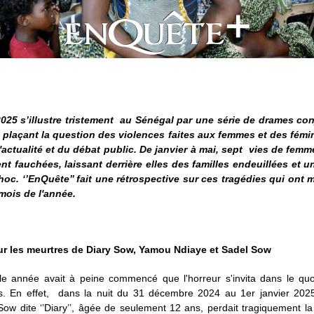
025 s’illustre tristement au Sénégal par une série de drames co
, plaçant la question des violences faites aux femmes et des fémi
'actualité et du débat public. De janvier à mai, sept vies de femm
nt fauchées, laissant derrière elles des familles endeuillées et u
hoc. ‘’EnQuête’’ fait une rétrospective sur ces tragédies qui ont 
mois de l'année.
ur les meurtres de Diary Sow, Yamou Ndiaye et Sadel Sow
le année avait à peine commencé que l'horreur s'invita dans le quo
s. En effet, dans la nuit du 31 décembre 2024 au 1er janvier 2025
w dite ‘’Diary’’, âgée de seulement 12 ans, perdait tragiquement la 