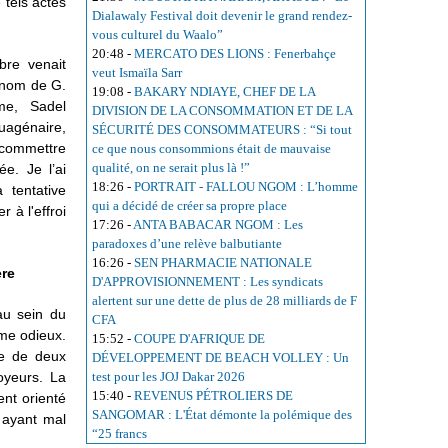
 tels actes
Dialawaly Festival doit devenir le grand rendez-
vous culturel du Waalo”
20:48
-
MERCATO DES LIONS : Fenerbahçe
bre venait
veut Ismaïla Sarr
 nom de G.
19:08
-
BAKARY NDIAYE, CHEF DE LA
mme, Sadel
DIVISION DE LA CONSOMMATION ET DE LA
quagénaire,
SÉCURITÉ DES CONSOMMATEURS : “Si tout
 commettre
ce que nous consommions était de mauvaise
qualité, on ne serait plus là !”
ée. Je l’ai
18:26
-
PORTRAIT - FALLOU NGOM : L’homme
 tentative
qui a décidé de créer sa propre place
 à l'effroi
17:26
-
ANTA BABACAR NGOM : Les
paradoxes d’une relève balbutiante
16:26
-
SEN PHARMACIE NATIONALE
ère
D'APPROVISIONNEMENT : Les syndicats
alertent sur une dette de plus de 28 milliards de F
au sein du
CFA
ime odieux.
15:52
-
COUPE D'AFRIQUE DE
e de deux
DÉVELOPPEMENT DE BEACH VOLLEY : Un
oyeurs. La
test pour les JOJ Dakar 2026
15:40
-
REVENUS PÉTROLIERS DE
nt orienté
SANGOMAR : L'État démonte la polémique des
l ayant mal
“25 francs