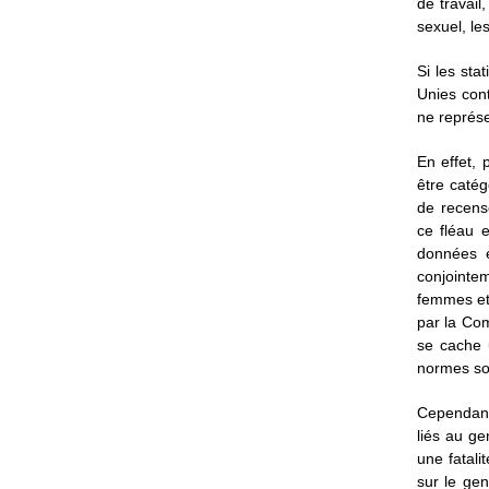
de travail
sexuel, le
Si les sta
Unies con
ne représe
En effet, 
être caté
de recens
ce fléau 
données 
conjointe
femmes et 
par la Com
se cache 
normes soc
Cependant,
liés au ge
une fatali
sur le gen