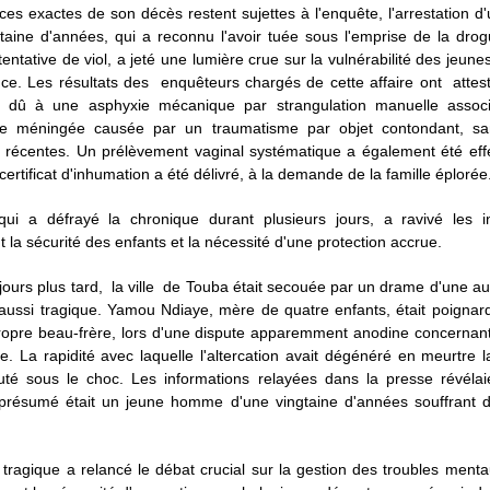
ces exactes de son décès restent sujettes à l'enquête, l'arrestation
taine d'années, qui a reconnu l'avoir tuée sous l'emprise de la dro
tentative de viol, a jeté une lumière crue sur la vulnérabilité des jeunes 
ence. Les résultats des enquêteurs chargés de cette affaire ont atte
t dû à une asphyxie mécanique par strangulation manuelle assoc
e méningée causée par un traumatisme par objet contondant, sa
s récentes. Un prélèvement vaginal systématique a également été eff
 certificat d'inhumation a été délivré, à la demande de la famille éplorée
, qui a défrayé la chronique durant plusieurs jours, a ravivé les i
 la sécurité des enfants et la nécessité d'une protection accrue.
ours plus tard, la ville de Touba était secouée par un drame d'une au
 aussi tragique. Yamou Ndiaye, mère de quatre enfants, était poignar
ropre beau-frère, lors d'une dispute apparemment anodine concernant
 La rapidité avec laquelle l'altercation avait dégénéré en meurtre l
é sous le choc. Les informations relayées dans la presse révélai
 présumé était un jeune homme d'une vingtaine d'années souffrant d
ragique a relancé le débat crucial sur la gestion des troubles ment