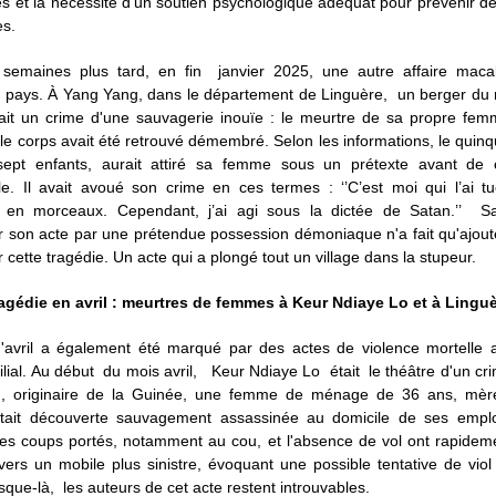
es et la nécessité d'un soutien psychologique adéquat pour prévenir de
es.
semaines plus tard, en fin janvier 2025, une autre affaire maca
e pays. À Yang Yang, dans le département de Linguère, un berger du
it un crime d'une sauvagerie inouïe : le meurtre de sa propre fe
le corps avait été retrouvé démembré. Selon les informations, le quin
ept enfants, aurait attiré sa femme sous un prétexte avant de
ble. Il avait avoué son crime en ces termes : ‘’C’est moi qui l’ai tu
en morceaux. Cependant, j’ai agi sous la dictée de Satan.’’ Sa
r son acte par une prétendue possession démoniaque n'a fait qu'ajouter
r cette tragédie. Un acte qui a plongé tout un village dans la stupeur.
agédie en avril : meurtres de femmes à Keur Ndiaye Lo et à Lingu
'avril a également été marqué par des actes de violence mortelle 
ilial. Au début du mois avril, Keur Ndiaye Lo était le théâtre d'un cr
h, originaire de la Guinée, une femme de ménage de 36 ans, mèr
était découverte sauvagement assassinée au domicile de ses empl
des coups portés, notamment au cou, et l'absence de vol ont rapideme
vers un mobile plus sinistre, évoquant une possible tentative de vio
sque-là, les auteurs de cet acte restent introuvables.