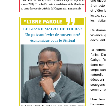
Médecin de formation, ministre à plusieurs reprises depuis les
une disput
années 2000, Coumba Bâ porte la candidature de la Mauritanie
à un acte 
au poste de secrétaire générale de l'Organisation internationale
et d'ôter 
locale, su
les habita
LE GRAND MAGAL DE TOUBA :
Ce drame, 
Un puissant levier de souveraineté
violence 
découlent.
économique pour le Sénégal
La commun
Fallou Di
Guèye. Ron
dans son 
corps san
naturelle
découvrir
soupçons e
communaut
Une femm
Femmes