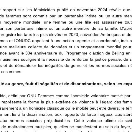
r rapport sur les féminicides publié en novembre 2024 révèle qu
de femmes sont commis par un partenaire intime ou un autre me
En moyenne mondiale, une femme ou une fille est assassinée tout
ar son partenaire intime ou un autre membre de sa famille. D'aprè
enregistre les taux les plus élevés en 2023, suivie des Amériques et de
s et l'ONUDC appellent à une action urgente et coordonnée, incluan
 une meilleure collecte de données et un engagement mondial pour
lence avant le 30e anniversaire du Programme d'action de Beijing en
usiennes soulignent la nécessité de renforcer la justice pénale, de s
s et de démanteler les inégalités de genre et les normes sociales n
 ces crimes.
ié au genre, fruit d'inégalités et de discriminations, selon les exp
cide, défini par ONU Femmes comme l'homicide volontaire motivé par 
e, représente la forme la plus extrême de violence à l'égard des fem
ntrairement à un homicide classique où le mobile peut être divers, le fém
ement lié à la discrimination, aux rapports de force inégaux, aux sté
aux normes sociales préjudiciables. Cette violence ultime s'inscr
de maltraitances multiples, qu'elles se manifestent au sein du foyer, 