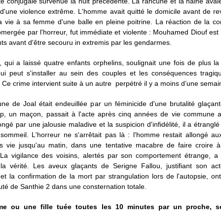
e conjugale survenue la nuit précédente. La rancune et la haine avai
d'une violence extrême. L'homme avait quitté le domicile avant de r
la vie à sa femme d'une balle en pleine poitrine. La réaction de la
bmergée par l'horreur, fut immédiate et violente : Mouhamed Diouf est
nts avant d'être secouru in extremis par les gendarmes.
qui a laissé quatre enfants orphelins, soulignait une fois de plus la
qui peut s'installer au sein des couples et les conséquences tragiq
 Ce crime intervient suite à un autre perpétré il y a moins d’une semai
e de Joal était endeuillée par un féminicide d'une brutalité glaçant
op, un maçon, passait à l'acte après cinq années de vie commune 
gé par une jalousie maladive et la suspicion d'infidélité, il a étrang
sommeil. L'horreur ne s'arrêtait pas là : l'homme restait allongé au
s vie jusqu'au matin, dans une tentative macabre de faire croire 
. La vigilance des voisins, alertés par son comportement étrange, a
 la vérité. Les aveux glaçants de Serigne Fallou, justifiant son ac
t la confirmation de la mort par strangulation lors de l'autopsie, on
é de Santhie 2 dans une consternation totale.
e ou une fille tuée toutes les 10 minutes par un proche, 