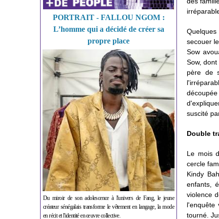
des famill
irréparabl
PORTRAIT - FALLOU NGOM :
L’homme qui a décidé de créer sa
Quelques 
propre place
secouer l
Sow avoua
Sow, dont 
père de s
l'irrépara
découpée 
d'explique
suscité pa
Double tr
Le mois d
cercle fam
Kindy Ba
enfants, 
violence 
Du miroir de son adolescence à l'univers de Fang, le jeune
l'enquête 
créateur sénégalais transforme le vêtement en langage, la mode
tourné. Ju
en récit et l'identité en œuvre collective.