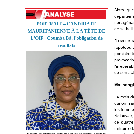
Alors que
départem
nonagénair
PORTRAIT – CANDIDATE
de sa bel
MAURITANIENNE À LA TÊTE DE
L'OIF : Coumba Bâ, l’obligation de
Dans un ré
résultats
répétées d
persistant
provocatio
l'irrépara
de son act
Mai sangl
Le mois de
qui ont ra
les femmes
Ndiouwar,
de quatre
militaire 