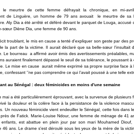
 le meurtre de cette femme défrayait la chronique, en mi-avri
ent de Linguère, un homme de 79 ans avouait le meurtre de sa b
e. Aly Dia a été arrêté et déféré devant le parquet de Louga, accusé
le-sœur Diène Dia, une femme de 90 ans.
cit troublant, le mis en cause a tenté d'expliquer son geste par des p
e la part de la victime. Il aurait déclaré que sa belle-sœur l'insultait
e. Le bourreau a affirmé avoir émis des avertissements préalables, m
ns auraient finalement dépassé le seuil de sa tolérance, le poussant 
ble. Le mise en cause aurait même exprimé sa propre surprise face à 
e, confessant ‘’ne pas comprendre ce qui l’avait poussé à une telle extr
ant au Sénégal : deux féminicides en moins d'une semaine
 mai a été particulièrement éprouvant, avec la survenue de plusieurs 
vivé la douleur et la colère face à la persistance de la violence mascu
. Un nouveau féminicide vient endeuiller le Sénégal, cette fois dans le
 près de Fatick. Marie-Louise Ndour, une femme de ménage de 41 a
 enfants, est abattue en plein jour par son mari Mouhamed Diouf,
de 46 ans. Le drame s'est déroulé sous les yeux de la mère de la victi