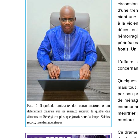
circonstan
d'une tren
niant une 
à la viol
décès es
hémorragi
périnéale
frottis. Un
L'affaire
concernant
Quelques j
mais tout
par son p
de ménage.
Face à l'inquiétude croissante des consommateurs et au
communaut
déferlement d'alertes sur les réseaux sociaux, la qualité des
meurtrier
aliments au Sénégal est plus que jamais sous la loupe. Saisies
mentaux.
record, rôle des laboratoires
Ce drame t