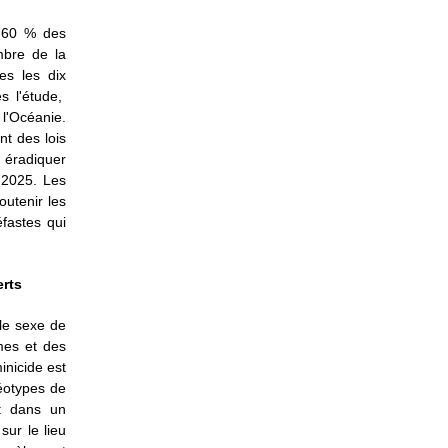
e 60 % des
mbre de la
es les dix
s l'étude,
 l'Océanie.
t des lois
 éradiquer
 2025. Les
outenir les
éfastes qui
erts
le sexe de
mes et des
inicide est
réotypes de
it dans un
sur le lieu