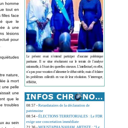
 d'un homme
gue tout en
filles face
sté que le
iée à une
ns lésions
ectué pour
.
Le présent essai n’entend participer d’aucune polémique
nquiétudes
partisane. Il se situe résolument sur le terrain de l’analyse
rationnelle, à l’écart des querelles oiseuses. L’intellectuel, en effet,
n’a pas pour vocation d’alimenter le débat stérile, mais d’éclairer
tre nature,
les problèmes collectifs en vue de leur résolution. S’interroger,
dée à mort
réfléchir,
 une pelle
aissait une
ent que le
e troubles
08:57
-
Retardataires de la déclaration de
patrimoine
08:54
-
ÉLECTIONS TERRITORIALES : Le FDR
exige une concertation immédiate
aux au sein
21:36
-
MOUSTAPHA NAHAM, ARTISTE : “Le