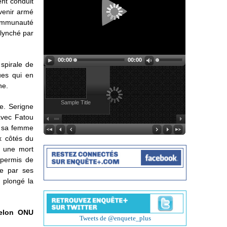
ent conduit
evenir armé
 communauté
 lynché par
00:00
00:00
 spirale de
ues qui en
ne.
Sample Title
e. Serigne
avec Fatou
lé sa femme
x côtés du
à une mort
 permis de
te par ses
t plongé la
selon ONU
Tweets de @enquete_plus