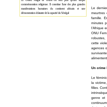
Le Grand Magal de Touba est bien plus qu'une simple
commémoration religieuse. Il constitue l'une des plus grandes
Le dernie
manifestations humaines du continent africain et une
meurtres 
démonstration éclatante de la capacité du Sénégal
famille. 
minutes p
l'Afrique 
ONU Femme
robustes,
cette vio
agences on
survivante
alimentent
Un crime l
Le fémini
la victim
filles. Co
intrinsèqu
genre et 
continuum 