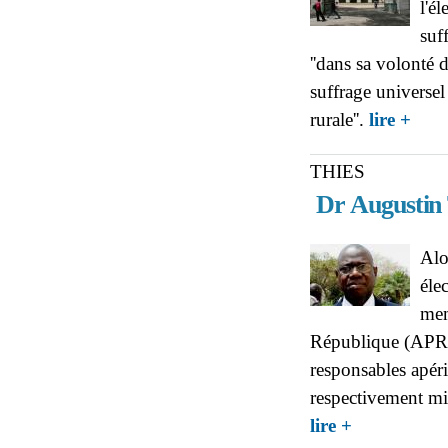
l'é
suf
''dans sa volonté d
suffrage universe
about
rurale''.
lire +
THIES
Dr Augustin T
Alo
élec
mem
République (APR) 
responsables apér
respectivement min
about THIES : Dr
lire +