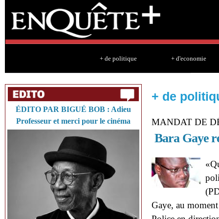
Sk
ma
co
+ de politique
+ d'economie
+ de politiq
ÉDITO PAR BIGUÉ BOB : Adieu
Professeur et merci pour le cinéma
MANDAT DE D
Bara Gaye re
«Qu
pol
(PD
Gaye, au moment o
Police en directio