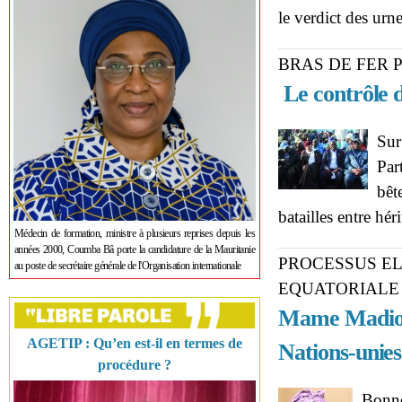
le verdict des urne
BRAS DE FER 
Le contrôle de
Sur
Par
bêt
batailles entre hé
Médecin de formation, ministre à plusieurs reprises depuis les
années 2000, Coumba Bâ porte la candidature de la Mauritanie
PROCESSUS E
au poste de secrétaire générale de l'Organisation internationale
EQUATORIALE
Mame Madior
AGETIP : Qu’en est-il en termes de
Nations-unies
procédure ?
Bonne