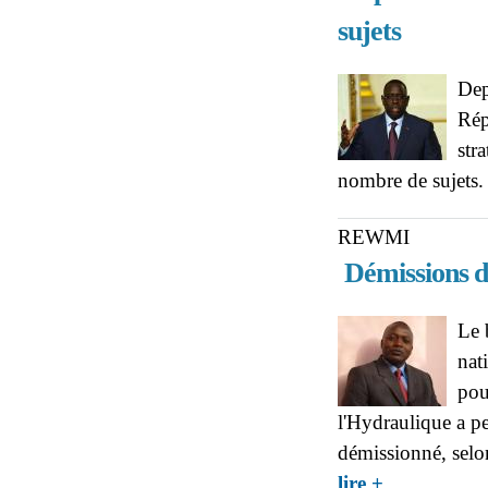
sujets
Dep
Rép
str
nombre de sujets.
REWMI
Démissions d
Le 
nat
pou
l'Hydraulique a pe
démissionné, sel
about REWMI : D
lire +