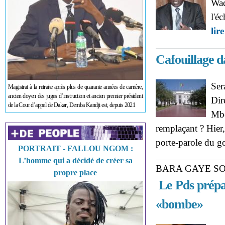
Wad
l'é
lire
Cafouillage d
Ser
Magistrat à la retraite après plus de quarante années de carrière,
ancien doyen des juges d’instruction et ancien premier président
Dir
de la Cour d’appel de Dakar, Demba Kandji est, depuis 2021
Mbe
remplaçant ? Hier,
porte-parole du g
PORTRAIT - FALLOU NGOM :
L’homme qui a décidé de créer sa
BARA GAYE S
propre place
Le Pds prépa
«bombe»