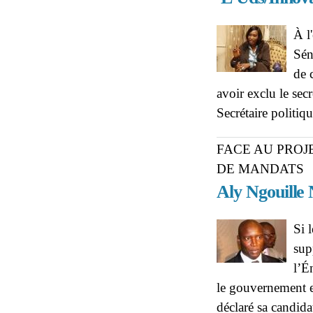
À l
Sén
de 
avoir exclu le se
Secrétaire politi
FACE AU PROJ
DE MANDATS
Aly Ngouille
Si 
sup
l’É
le gouvernement et
déclaré sa candida