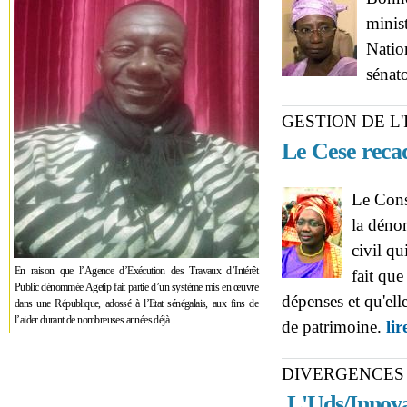
minis
Natio
sénato
GESTION DE L
Le Cese reca
Le Cons
la déno
civil qu
En raison que l’Agence d’Exécution des Travaux d’Intérêt
fait qu
Public dénommée Agetip fait partie d’un système mis en œuvre
dépenses et qu'elle
dans une République, adossé à l’Etat sénégalais, aux fins de
l’aider durant de nombreuses années déjà.
de patrimoine.
lir
DIVERGENCES
L'Uds/Innova