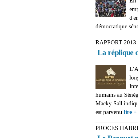
En 
emp
d'e
démocratique séné
RAPPORT 2013
La réplique 
L’A
lon
Int
humains au Sénégal
Macky Sall indiq
est parvenu
lire +
PROCES HABR