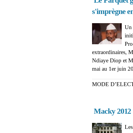
Le Parquet g
s'imprègne e
Un 
ini
Pro
extraordinaires, 
Ndiaye Diop et Mo
mai au 1er juin 2
MODE D’ELECT
Macky 2012 a
Les