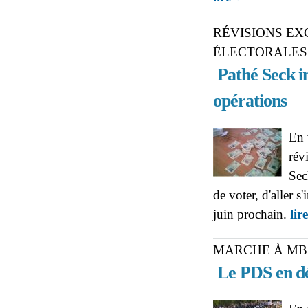
RÉVISIONS EX
ÉLECTORALES
Pathé Seck in
opérations
En 
révi
Sec
de voter, d'aller s
juin prochain.
lir
MARCHE À M
Le PDS en dé