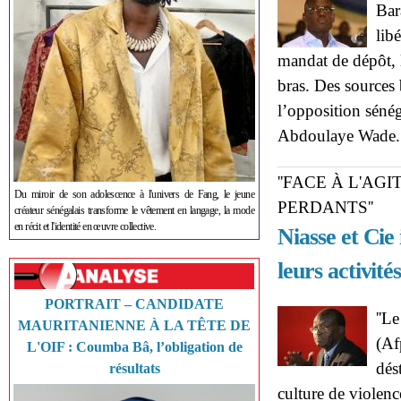
Bar
lib
mandat de dépôt, l
bras. Des sources 
l’opposition sénég
Abdoulaye Wade
''FACE À L'AG
Du miroir de son adolescence à l'univers de Fang, le jeune
PERDANTS''
créateur sénégalais transforme le vêtement en langage, la mode
en récit et l'identité en œuvre collective.
Niasse et Cie
leurs activité
PORTRAIT – CANDIDATE
''L
MAURITANIENNE À LA TÊTE DE
(Af
L'OIF : Coumba Bâ, l’obligation de
dés
résultats
culture de violen