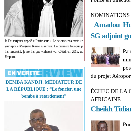
NOMINATIONS
Amadou Hot
SG adjoint g
Je l’ai toujours appelé « Professeur ». Je ne crois pas avoir un
jour appelé Maguèye Kassé autrement. La première fois que je
Par
l’ai rencontré, je ne l’ai pas vraiment vu. C’était en 2013, au
Fespaco.
min
pos
du projet Aéropor
DEMBA KANDJI, MÉDIATEUR DE
LA RÉPUBLIQUE : “Le foncier, une
ÉCHEC DE LA 
bombe à retardement”
AFRICAINE
Cheikh Tidia
Pou