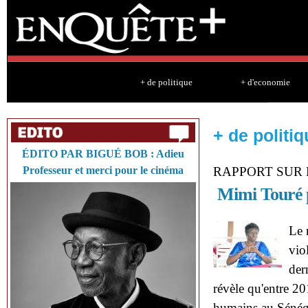
Sk
ma
co
+ de politique
+ d'economie
+ de politiq
ÉDITO PAR BIGUÉ BOB : Adieu
Professeur et merci pour le cinéma
RAPPORT SUR 
Mimi Touré p
Le 
vio
der
révèle qu'entre 20
humains au Sénégal