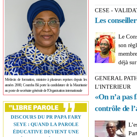
CESE - VALID
Les conseiller
Le Cons
son règ
membres 
déjà sur
GENERAL PATH
Médecin de formation, ministre à plusieurs reprises depuis les
années 2000, Coumba Bâ porte la candidature de la Mauritanie
L’INTERIEUR
au poste de secrétaire générale de l'Organisation internationale
«On n’a pas f
contrôle de l
DISCOURS DU PR PAPA FARY
L’e
SEYE : QUAND LA PAROLE
ÉDUCATIVE DEVIENT UNE
Par