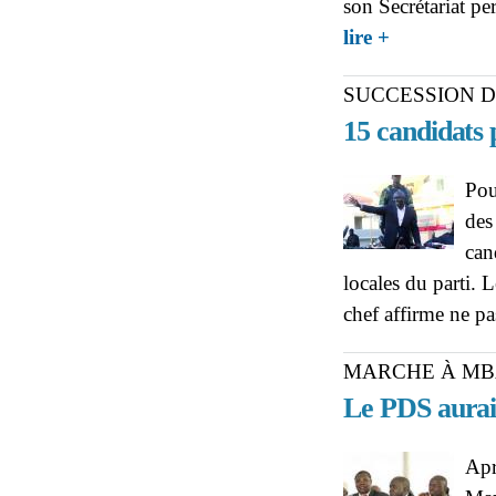
son Secrétariat p
about DENRÉES, 
lire +
SUCCESSION D’
15 candidats 
Pou
des
can
locales du parti. 
chef affirme ne pa
MARCHE À M
Le PDS aurai
Apr