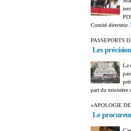
Mau
ter
PDS
Comité directeur.
PASSEPORTS 
Les précision
La 
pas
pré
part du ministère 
«APOLOGIE DE
Le procureur
C'e