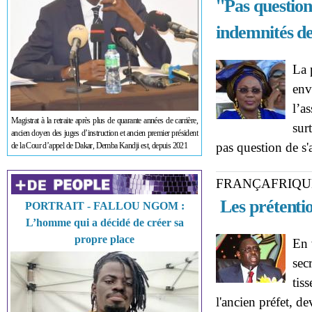
''Pas question
indemnités de 
La 
env
l’a
Magistrat à la retraite après plus de quarante années de carrière,
sur
ancien doyen des juges d’instruction et ancien premier président
pas question de s'
de la Cour d’appel de Dakar, Demba Kandji est, depuis 2021
FRANÇAFRIQU
Les prétentio
PORTRAIT - FALLOU NGOM :
L’homme qui a décidé de créer sa
propre place
En 
sec
tis
l'ancien préfet, d