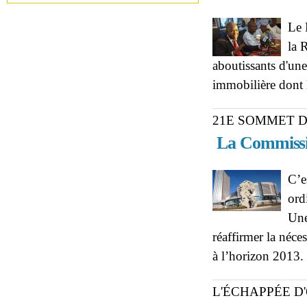
Le 
la 
aboutissants d'une
immobilière dont l
21E SOMMET D
La Commissio
C’e
ord
Une
réaffirmer la néces
à l’horizon 2013.
L'ÉCHAPPÉE D