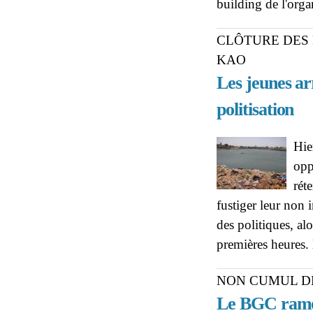
building de l'orga
CLÔTURE DES 
KAO
Les jeunes ar
politisation
Hie
opp
rét
fustiger leur non i
des politiques, al
premières heures.
NON CUMUL D
Le BGC rame