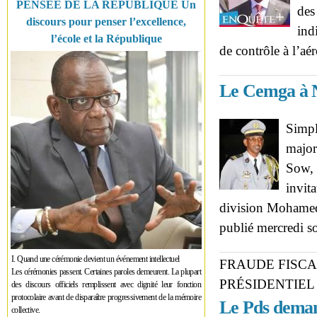
PENSÉE DE LA RÉPUBLIQUE Un
des
discours pour penser l’excellence,
ind
l’école et la République
de contrôle à l’aé
Le Cemga à N
Simpl
major
Sow, 
invit
division Mohame
publié mercredi so
I. Quand une cérémonie devient un événement intellectuel
FRAUDE FISCA
Les cérémonies passent. Certaines paroles demeurent. La plupart
PRÉSIDENTIEL
des discours officiels remplissent avec dignité leur fonction
protocolaire avant de disparaître progressivement de la mémoire
Le Pds deman
collective.