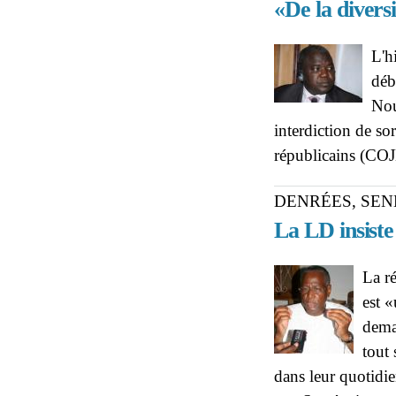
«De la divers
L'h
déb
Nou
interdiction de so
républicains (COJE
DENRÉES, SEN
La LD insiste 
La r
est «
dema
tout 
dans leur quotidi