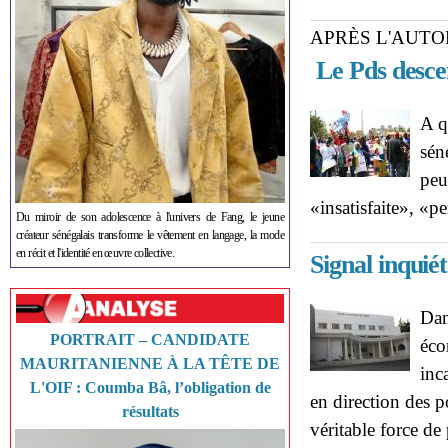
APRÈS L'AUTO
Le Pds desce
A q
sén
peu
«insatisfaite», «p
Du miroir de son adolescence à l'univers de Fang, le jeune
créateur sénégalais transforme le vêtement en langage, la mode
en récit et l'identité en œuvre collective.
Signal inquiét
Dan
PORTRAIT – CANDIDATE
éco
MAURITANIENNE À LA TÊTE DE
inc
L'OIF : Coumba Bâ, l’obligation de
en direction des p
résultats
véritable force de