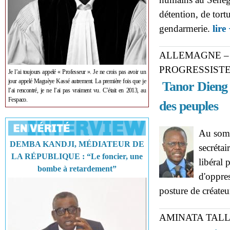
détention, de tortu
gendarmerie.
lire
ALLEMAGNE –
PROGRESSIST
Je l’ai toujours appelé « Professeur ». Je ne crois pas avoir un
jour appelé Maguèye Kassé autrement. La première fois que je
Tanor Dieng a
l’ai rencontré, je ne l’ai pas vraiment vu. C’était en 2013, au
Fespaco.
des peuples
Au somme
DEMBA KANDJI, MÉDIATEUR DE
secrétai
LA RÉPUBLIQUE : “Le foncier, une
libéral 
bombe à retardement”
d'oppre
posture de créateu
AMINATA TAL