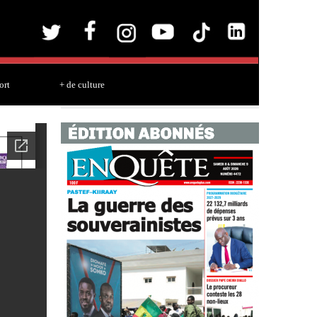
ort
+ de culture