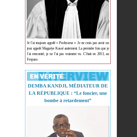
Je l’ai toujours appelé « Professeur ». Je ne crois pas avoir un
jour appelé Maguèye Kassé autrement. La première fois que je
l’ai rencontré, je ne l’ai pas vraiment vu. C’était en 2013, au
Fespaco.
DEMBA KANDJI, MÉDIATEUR DE
LA RÉPUBLIQUE : “Le foncier, une
bombe à retardement”