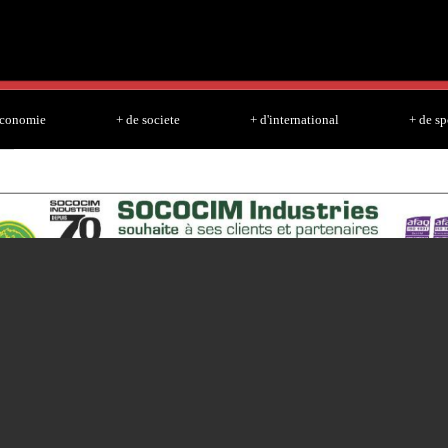
Skip to
main
content
economie
+ de societe
+ d'international
+ de sp