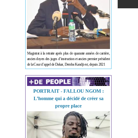
Magistrat à la retraite après plus de quarante années de carrière,
ancien doyen des juges d’instruction et ancien premier président
de la Cour d’appel de Dakar, Demba Kandji est, depuis 2021
PORTRAIT - FALLOU NGOM :
L’homme qui a décidé de créer sa
propre place