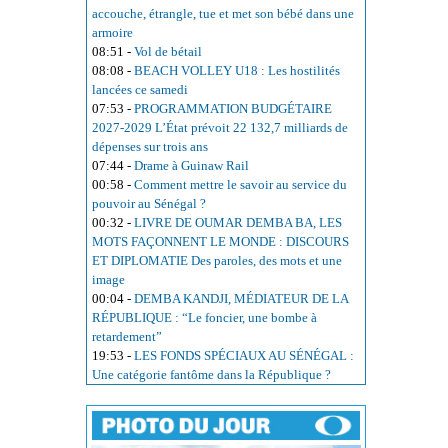
accouche, étrangle, tue et met son bébé dans une
armoire
08:51
-
Vol de bétail
08:08
-
BEACH VOLLEY U18 : Les hostilités
lancées ce samedi
07:53
-
PROGRAMMATION BUDGÉTAIRE
2027-2029 L’État prévoit 22 132,7 milliards de
dépenses sur trois ans
07:44
-
Drame à Guinaw Rail
00:58
-
Comment mettre le savoir au service du
pouvoir au Sénégal ?
00:32
-
LIVRE DE OUMAR DEMBA BA, LES
MOTS FAÇONNENT LE MONDE : DISCOURS
ET DIPLOMATIE Des paroles, des mots et une
image
00:04
-
DEMBA KANDJI, MÉDIATEUR DE LA
RÉPUBLIQUE : “Le foncier, une bombe à
retardement”
19:53
-
LES FONDS SPÉCIAUX AU SÉNÉGAL :
Une catégorie fantôme dans la République ?