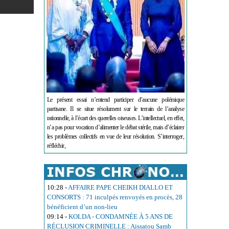
Le présent essai n’entend participer d’aucune polémique
partisane. Il se situe résolument sur le terrain de l’analyse
rationnelle, à l’écart des querelles oiseuses. L’intellectuel, en effet,
n’a pas pour vocation d’alimenter le débat stérile, mais d’éclairer
les problèmes collectifs en vue de leur résolution. S’interroger,
réfléchir,
10:28
-
AFFAIRE PAPE CHEIKH DIALLO ET
CONSORTS : 71 inculpés renvoyés en procès, 28
bénéficient d’un non-lieu
09:14
-
KOLDA - CONDAMNÉE À 5 ANS DE
RÉCLUSION CRIMINELLE : Aissatou Samb