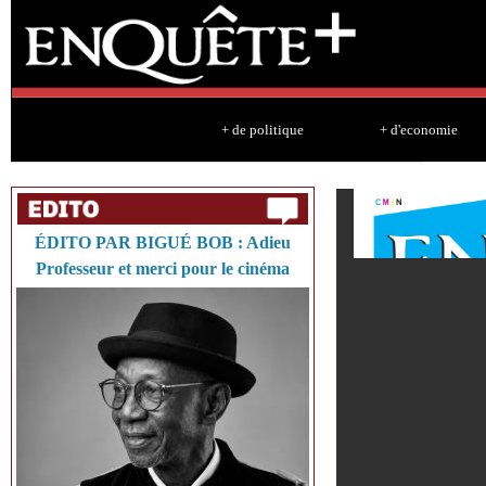
Sk
ma
co
+ de politique
+ d'economie
ÉDITO PAR BIGUÉ BOB : Adieu
Professeur et merci pour le cinéma