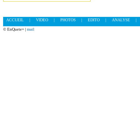
ACCUEIL
|
VIDEO
|
PHOTOS
|
EDITO
|
ANALYSE
|
© EnQuete+ |
mail