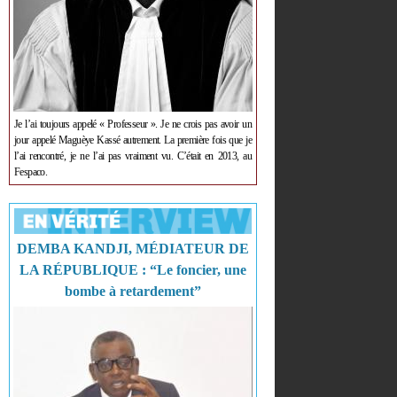
Je l’ai toujours appelé « Professeur ». Je ne crois pas avoir un
jour appelé Maguèye Kassé autrement. La première fois que je
l’ai rencontré, je ne l’ai pas vraiment vu. C’était en 2013, au
Fespaco.
DEMBA KANDJI, MÉDIATEUR DE
LA RÉPUBLIQUE : “Le foncier, une
bombe à retardement”