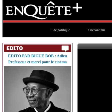
Sk
ma
co
+ de politique
+ d'economie
ÉDITO PAR BIGUÉ BOB : Adieu
Professeur et merci pour le cinéma