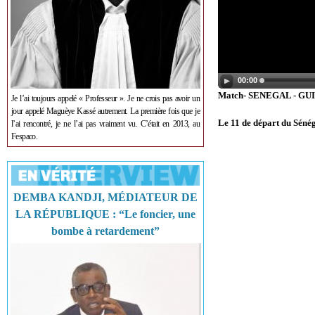
00:00
Match- SENEGAL - GU
Je l’ai toujours appelé « Professeur ». Je ne crois pas avoir un
jour appelé Maguèye Kassé autrement. La première fois que je
Le 11 de départ du Séné
l’ai rencontré, je ne l’ai pas vraiment vu. C’était en 2013, au
Fespaco.
DEMBA KANDJI, MÉDIATEUR DE
LA RÉPUBLIQUE : “Le foncier, une
bombe à retardement”