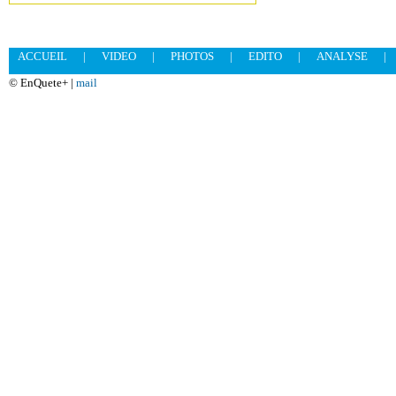
ACCUEIL
|
VIDEO
|
PHOTOS
|
EDITO
|
ANALYSE
|
© EnQuete+ |
mail