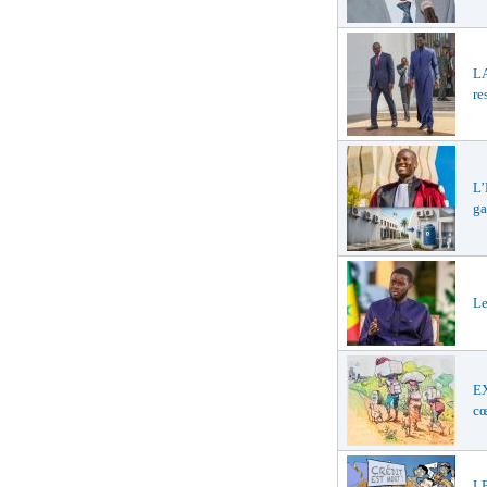
L
re
L’
ga
Le
E
cœ
LE