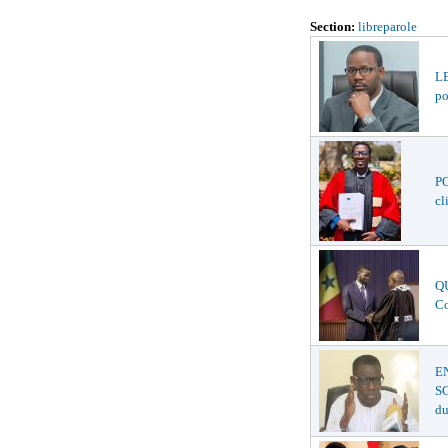
Section:
libreparole
LE
po
P
cl
QU
Co
E
SC
du