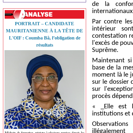
de la confo
internationaux 
Par contre le
PORTRAIT – CANDIDATE
intérieur so
MAURITANIENNE À LA TÊTE DE
contestation r
L'OIF : Coumba Bâ, l’obligation de
l'excès de pou
résultats
Suprême.
Maintenant si 
base de la mes
moment là le j
sur le dossier 
sur l'exceptio
procès dépenda
« _Elle est 
institutions et
Observations
illégaleme