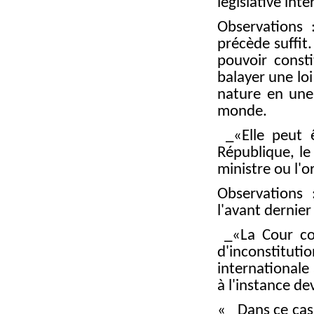
législative in
Observations 
précède suffit
pouvoir consti
balayer une lo
nature en une 
monde.
_«Elle peut ê
République, le
ministre ou l'
Observations 
l'avant dernier 
_«La Cour cons
d'inconstitu
internationale 
à l'instance d
« _Dans ce cas,