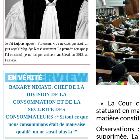
Je l’ai toujours appelé « Professeur ». Je ne crois pas avoir un
jour appelé Maguèye Kassé autrement. La première fois que je
l’ai rencontré, je ne l’ai pas vraiment vu. C’était en 2013, au
Fespaco.
BAKARY NDIAYE, CHEF DE LA
DIVISION DE LA
CONSOMMATION ET DE LA
« La Cour con
SÉCURITÉ DES
statuant en ma
CONSOMMATEURS : “Si tout ce que
matière constit
nous consommions était de mauvaise
Observations 
qualité, on ne serait plus là !”
supprimée. La