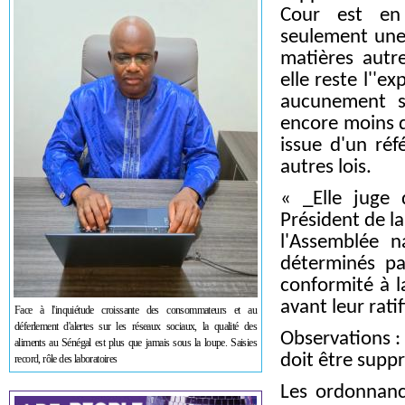
Cour est en 
seulement une 
matières autre
elle reste l''
aucunement s
encore moins du
issue d'un réf
autres lois.
« _Elle juge 
Président de la
l'Assemblée n
déterminés pa
conformité à l
avant leur ratif
Face à l'inquiétude croissante des consommateurs et au
déferlement d'alertes sur les réseaux sociaux, la qualité des
Observations : 
aliments au Sénégal est plus que jamais sous la loupe. Saisies
doit être supp
record, rôle des laboratoires
Les ordonnance