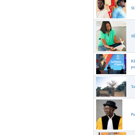
SO
SÉ
K
po
To
Po