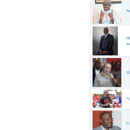
Sa
HO
mo
LU
*O
L'