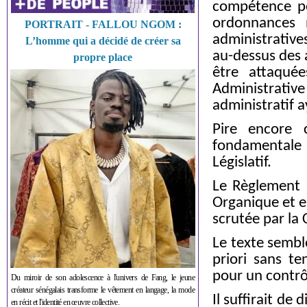
compétence pou
ordonnances 
PORTRAIT - FALLOU NGOM :
administrative
L’homme qui a décidé de créer sa
au-dessus des a
propre place
être attaqué
Administrative
administratif a
Pire encore c
fondamentale
Législatif.
Le Règlement i
Organique et en
scrutée par la 
Le texte sembl
priori sans te
pour un contrôl
Du miroir de son adolescence à l'univers de Fang, le jeune
créateur sénégalais transforme le vêtement en langage, la mode
Il suffirait d
en récit et l'identité en œuvre collective.