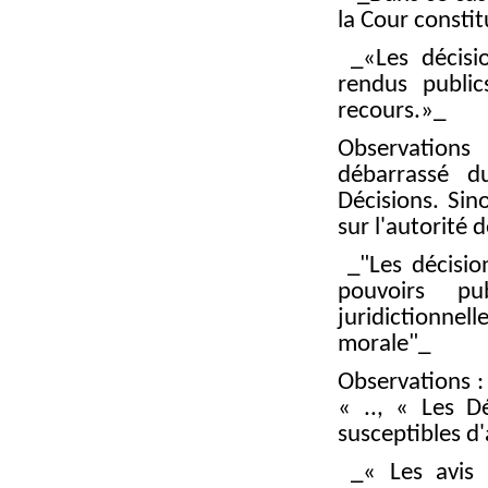
la Cour constit
_«Les décisio
rendus public
recours.»_
Observations 
débarrassé 
Décisions. Sin
sur l'autorité 
_"Les décision
pouvoirs pu
juridictionne
morale"_
Observations : 
« .., « Les D
susceptibles d
_« Les avis r