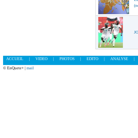
(n
JO
ACCUEIL
|
VIDEO
|
PHOTOS
|
EDITO
|
ANALYSE
|
© EnQuete+ |
mail