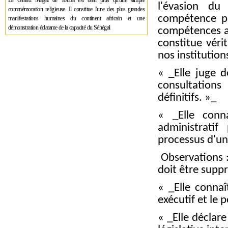
Le Grand Magal de Touba est bien plus qu'une simple
l'évasion du
commémoration religieuse. Il constitue l'une des plus grandes
compétence pr
manifestations humaines du continent africain et une
démonstration éclatante de la capacité du Sénégal
compétences aut
constitue véri
nos institution
« _Elle juge d
consultations
définitifs. »_
« _Elle conna
administratif
processus d'une
Observations : 
doit être suppr
« _Elle connaî
exécutif et le p
« _Elle déclar