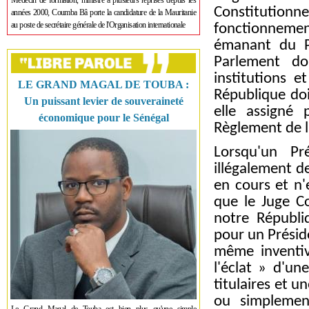
Médecin de formation, ministre à plusieurs reprises depuis les
Constitutio
années 2000, Coumba Bâ porte la candidature de la Mauritanie
au poste de secrétaire générale de l'Organisation internationale
fonctionnement
émanant du P
Parlement do
institutions 
LE GRAND MAGAL DE TOUBA :
République doi
Un puissant levier de souveraineté
elle assigné 
économique pour le Sénégal
Règlement de l
Lorsqu'un Pr
illégalement d
en cours et n'
que le Juge Co
notre Républi
pour un Présid
même inventiv
l'éclat » d'un
titulaires et 
ou simplement