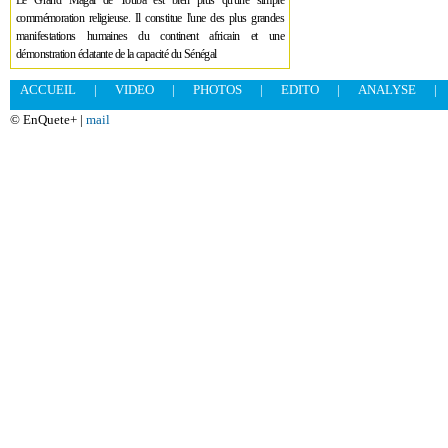
Le Grand Magal de Touba est bien plus qu'une simple
commémoration religieuse. Il constitue l'une des plus grandes
manifestations humaines du continent africain et une
démonstration éclatante de la capacité du Sénégal
ACCUEIL
|
VIDEO
|
PHOTOS
|
EDITO
|
ANALYSE
|
© EnQuete+ |
mail