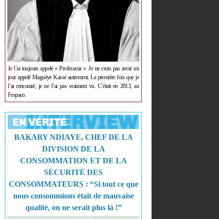
Je l’ai toujours appelé « Professeur ». Je ne crois pas avoir un
jour appelé Maguèye Kassé autrement. La première fois que je
l’ai rencontré, je ne l’ai pas vraiment vu. C’était en 2013, au
Fespaco.
BAKARY NDIAYE, CHEF DE LA
DIVISION DE LA
CONSOMMATION ET DE LA
SÉCURITÉ DES
CONSOMMATEURS : “Si tout ce que
nous consommions était de mauvaise
qualité, on ne serait plus là !”