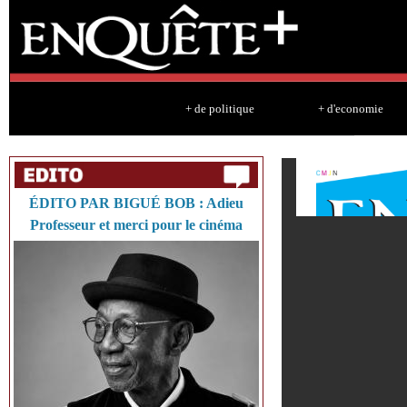
Sk
ma
co
+ de politique
+ d'economie
ÉDITO PAR BIGUÉ BOB : Adieu
Professeur et merci pour le cinéma