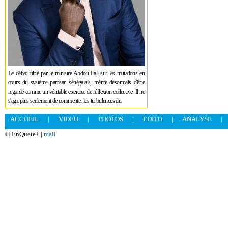
Le débat initié par le ministre Abdou Fall sur les mutations en
cours du système partisan sénégalais, mérite désormais d'être
regardé comme un véritable exercice de réflexion collective. Il ne
s'agit plus seulement de commenter les turbulences du
ACCUEIL
|
VIDEO
|
PHOTOS
|
EDITO
|
ANALYSE
|
© EnQuete+ |
mail