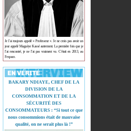
Je l’ai toujours appelé « Professeur ». Je ne crois pas avoir un
jour appelé Maguèye Kassé autrement. La première fois que je
l’ai rencontré, je ne l’ai pas vraiment vu. C’était en 2013, au
Fespaco.
BAKARY NDIAYE, CHEF DE LA
DIVISION DE LA
CONSOMMATION ET DE LA
SÉCURITÉ DES
CONSOMMATEURS : “Si tout ce que
nous consommions était de mauvaise
qualité, on ne serait plus là !”