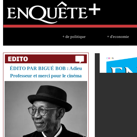
Sk
ma
co
+ de politique
+ d'economie
ÉDITO PAR BIGUÉ BOB : Adieu
Professeur et merci pour le cinéma