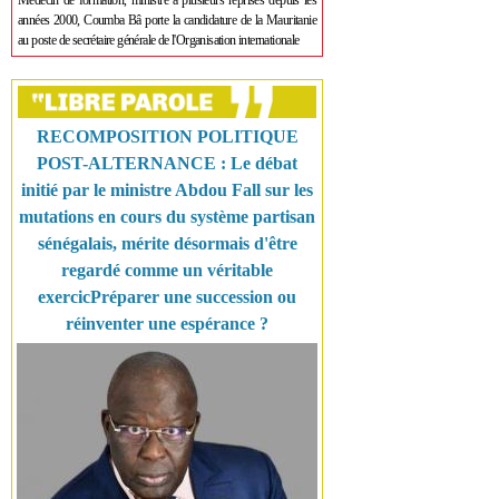
Médecin de formation, ministre à plusieurs reprises depuis les
années 2000, Coumba Bâ porte la candidature de la Mauritanie
au poste de secrétaire générale de l'Organisation internationale
RECOMPOSITION POLITIQUE
POST-ALTERNANCE : Le débat
initié par le ministre Abdou Fall sur les
mutations en cours du système partisan
sénégalais, mérite désormais d'être
regardé comme un véritable
exercicPréparer une succession ou
réinventer une espérance ?