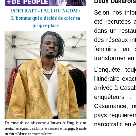
Deux Dakarois
PORTRAIT - FALLOU NGOM :
Selon nos info
L’homme qui a décidé de créer sa
été recrutées 
propre place
dans un resta
des réseaux int
féminins en 
transformer en
L’enquête, tou
l’itinéraire ex
arrivée à Casab
enquêteurs :
Casamance, ou
pays régulière
Du miroir de son adolescence à l'univers de Fang, le jeune
narcotrafic en A
créateur sénégalais transforme le vêtement en langage, la mode
en récit et l'identité en œuvre collective.