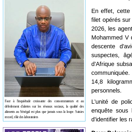
En effet, cette
filet opérés su
2026, les agents
Mohammed V de
descente d’av
suspectes, âg
d’Afrique subsa
communiquée. L
14,8 kilogram
personnels.
L’unité de poli
Face à l'inquiétude croissante des consommateurs et au
déferlement d'alertes sur les réseaux sociaux, la qualité des
enquête sous 
aliments au Sénégal est plus que jamais sous la loupe. Saisies
record, rôle des laboratoires
d’identifier les