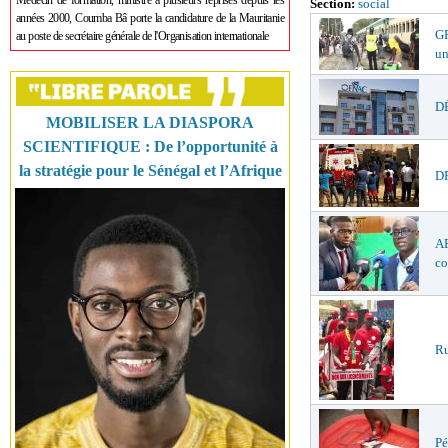
Médecin de formation, ministre à plusieurs reprises depuis les
Section:
social
années 2000, Coumba Bâ porte la candidature de la Mauritanie
GR
au poste de secrétaire générale de l'Organisation internationale
un
DÉ
MOBILISER LA DIASPORA
SCIENTIFIQUE : De l’opportunité à
la stratégie pour le Sénégal et l’Afrique
DR
AF
co
Ru
Pé