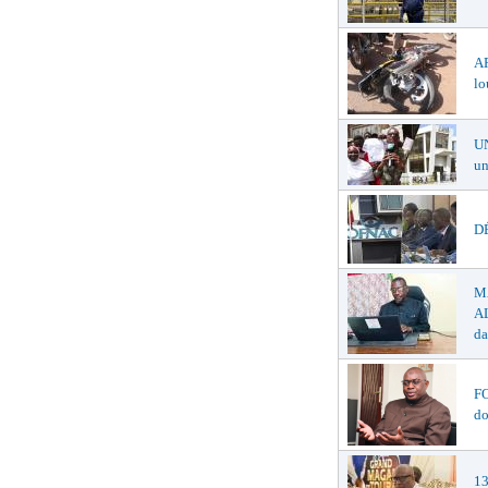
A
lo
U
un
DÉ
M
AL
da
F
do
1