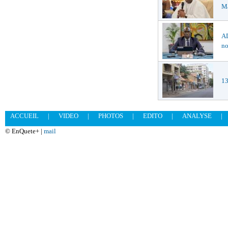
Ma
AD
no
13
ACCUEIL
|
VIDEO
|
PHOTOS
|
EDITO
|
ANALYSE
|
© EnQuete+ |
mail