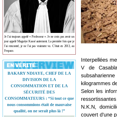
Je l’ai toujours appelé « Professeur ». Je ne crois pas avoir un
jour appelé Maguèye Kassé autrement. La première fois que je
l’ai rencontré, je ne l’ai pas vraiment vu. C’était en 2013, au
Fespaco.
Interpellées m
V de Casabla
BAKARY NDIAYE, CHEF DE LA
subsaharienn
DIVISION DE LA
kilogrammes de
CONSOMMATION ET DE LA
Selon les infor
SÉCURITÉ DES
CONSOMMATEURS : “Si tout ce que
ressortissantes
nous consommions était de mauvaise
N.K.N, domici
qualité, on ne serait plus là !”
couvert d’une 