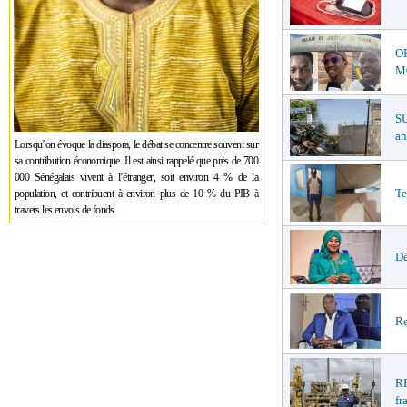
O
MŒ
S
an
Lorsqu’on évoque la diaspora, le débat se concentre souvent sur
sa contribution économique. Il est ainsi rappelé que près de 700
000 Sénégalais vivent à l’étranger, soit environ 4 % de la
Te
population, et contribuent à environ plus de 10 % du PIB à
travers les envois de fonds.
Dé
Re
R
fr