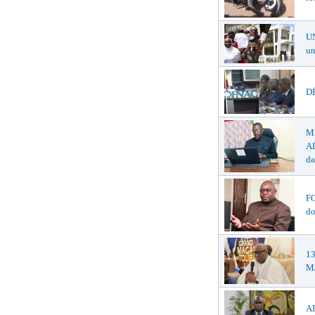
U
un
DÉ
M
AL
da
F
do
1
Ma
AD