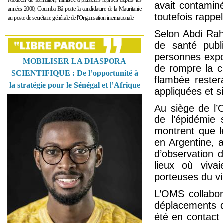
Médecin de formation, ministre à plusieurs reprises depuis les
avait contaminé
années 2000, Coumba Bâ porte la candidature de la Mauritanie
toutefois rappe
au poste de secrétaire générale de l'Organisation internationale
Selon Abdi Rah
de santé publ
personnes expo
MOBILISER LA DIASPORA
de rompre la c
SCIENTIFIQUE : De l’opportunité à
flambée rester
la stratégie pour le Sénégal et l’Afrique
appliquées et si
Au siège de l’
de l’épidémie 
montrent que l
en Argentine, 
d’observation 
lieux où viva
porteuses du vi
L’OMS collabor
déplacements d
été en contact 