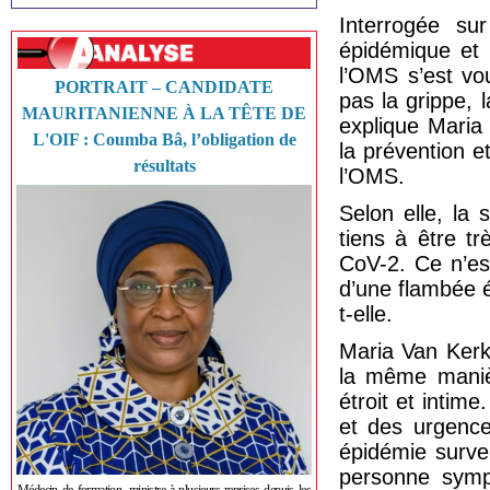
Interrogée sur
épidémique et 
l’OMS s’est vo
PORTRAIT – CANDIDATE
pas la grippe, 
MAURITANIENNE À LA TÊTE DE
explique Maria
L'OIF : Coumba Bâ, l’obligation de
la prévention 
résultats
l’OMS.
Selon elle, la 
tiens à être tr
CoV-2. Ce n’es
d’une flambée é
t-elle.
Maria Van Kerk
la même manièr
étroit et intim
et des urgence
épidémie surve
personne symp