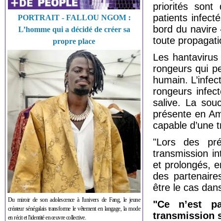
priorités sont
patients infect
PORTRAIT - FALLOU NGOM :
bord du navire 
L’homme qui a décidé de créer sa
toute propagati
propre place
Les hantavirus
rongeurs qui p
humain. L’infec
rongeurs infec
salive. La sou
présente en Am
capable d’une t
"Lors des pr
transmission i
et prolongés, 
des partenaire
être le cas dans
Du miroir de son adolescence à l'univers de Fang, le jeune
"Ce n’est p
créateur sénégalais transforme le vêtement en langage, la mode
transmission s
en récit et l'identité en œuvre collective.