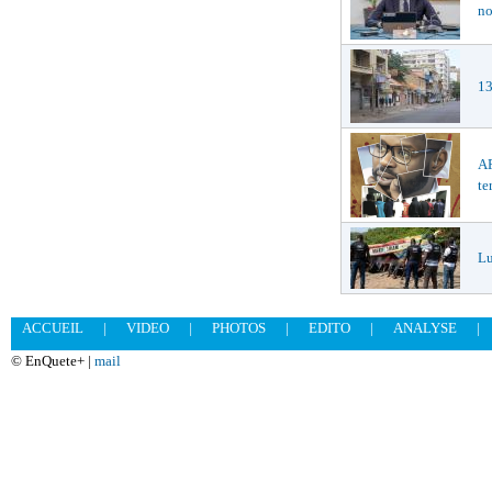
no
13
AF
te
Lu
ACCUEIL
|
VIDEO
|
PHOTOS
|
EDITO
|
ANALYSE
|
© EnQuete+ |
mail