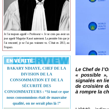
Je l’ai toujours appelé « Professeur ». Je ne crois pas avoir un
jour appelé Maguèye Kassé autrement. La première fois que je
l’ai rencontré, je ne l’ai pas vraiment vu. C’était en 2013, au
Fespaco.
BAKARY NDIAYE, CHEF DE LA
Le Chef de l’O
DIVISION DE LA
« possible »,
CONSOMMATION ET DE LA
signalés en li
de croisière d
SÉCURITÉ DES
à rompre la ch
CONSOMMATEURS : “Si tout ce que
nous consommions était de mauvaise
qualité, on ne serait plus là !”