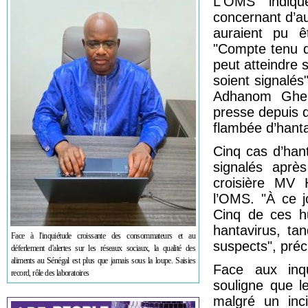
L'OMS indiqu
concernant d’a
auraient pu ê
"Compte tenu d
peut atteindre 
soient signalés
Adhanom Gheb
presse depuis 
flambée d’hanta
Cinq cas d’han
signalés aprè
croisière MV H
l’OMS. "À ce j
Cinq de ces h
hantavirus, ta
Face à l'inquiétude croissante des consommateurs et au
suspects", pré
déferlement d'alertes sur les réseaux sociaux, la qualité des
aliments au Sénégal est plus que jamais sous la loupe. Saisies
Face aux inqu
record, rôle des laboratoires
souligne que l
malgré un inci