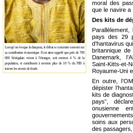
moral des pass
que le navire a 
Des kits de dé
Parallèlement,
pays des 29 p
d’hantavirus qui
Lorsqu’on évoque la diaspora, le débat se concentre souvent sur
britannique de
sa contribution économique. Il est ainsi rappelé que près de 700
Danemark, l’A
000 Sénégalais vivent à l’étranger, soit environ 4 % de la
Saint-Kitts-et-N
population, et contribuent à environ plus de 10 % du PIB à
travers les envois de fonds.
Royaume-Uni et
En outre, l’OM
dépister l’hant
kits de diagnos
pays", déclar
onusienne en
gouvernements
soins aux perso
des passagers, 