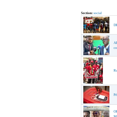
Section:
social
DR
AF
co
Ru
Pé
O
MŒ