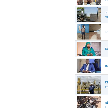
S
an
Te
Dé
Re
R
fr
A
lo