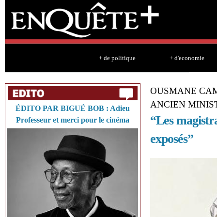
Sk
ma
co
+ de politique
+ d'economie
OUSMANE CAM
ANCIEN MINIS
ÉDITO PAR BIGUÉ BOB : Adieu
“Les magistra
Professeur et merci pour le cinéma
exposés”