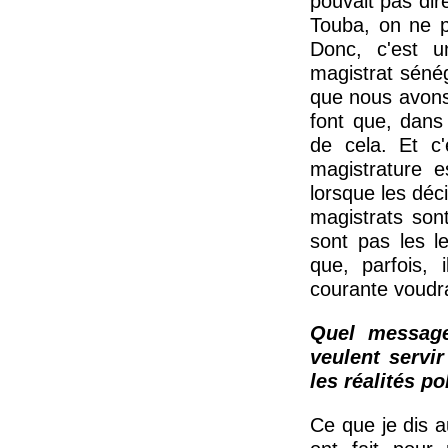
pouvait pas dire
Touba, on ne p
Donc, c'est u
magistrat sénég
que nous avons 
font que, dans
de cela. Et c'
magistrature e
lorsque les déc
magistrats son
sont pas les l
que, parfois, 
courante voudra
Quel message
veulent servi
les réalités po
Ce que je dis a