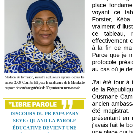
place fondamen
voyant ce tab
Forster, Kéb
vraiment d'illu
ce tableau, 
effectivement 
à la fin de ma
Parce que je me
protocole prési
au cas où je de
Médecin de formation, ministre à plusieurs reprises depuis les
J’ai été tour à
années 2000, Coumba Bâ porte la candidature de la Mauritanie
au poste de secrétaire générale de l'Organisation internationale
de la République
Ousmane Camar
ancien ambassad
été magistrat.
DISCOURS DU PR PAPA FARY
présentant en 
SEYE : QUAND LA PAROLE
j'avais fait le 
ÉDUCATIVE DEVIENT UNE
une place qui fa