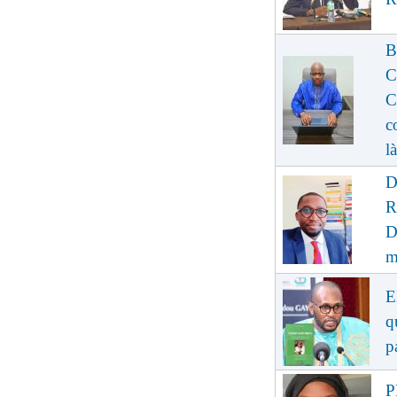
B
C
C
c
là
D
R
D
m
E
q
p
P