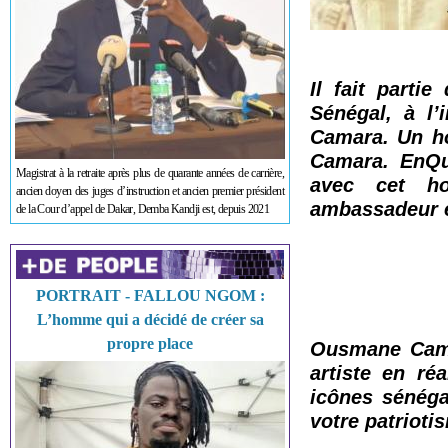
Il fait parti
Sénégal, à l’
Camara. Un ho
Camara. EnQuê
Magistrat à la retraite après plus de quarante années de carrière,
avec cet ho
ancien doyen des juges d’instruction et ancien premier président
ambassadeur e
de la Cour d’appel de Dakar, Demba Kandji est, depuis 2021
PORTRAIT - FALLOU NGOM :
L’homme qui a décidé de créer sa
propre place
Ousmane Cama
artiste en réa
icônes sénéga
votre patrioti