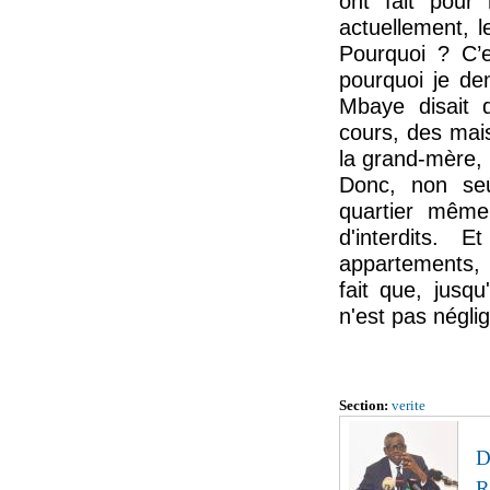
ont fait pour
actuellement, l
Pourquoi ? C’e
pourquoi je de
Mbaye disait 
cours, des maiso
la grand-mère, 
Donc, non seu
quartier même
d'interdits.
appartements, 
fait que, jusq
n'est pas négli
Section:
verite
D
R