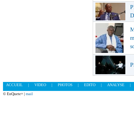
P
D
M
m
s
P
ACCUEIL
|
VIDEO
|
PHOTOS
|
EDITO
|
ANALYSE
|
© EnQuete+ |
mail