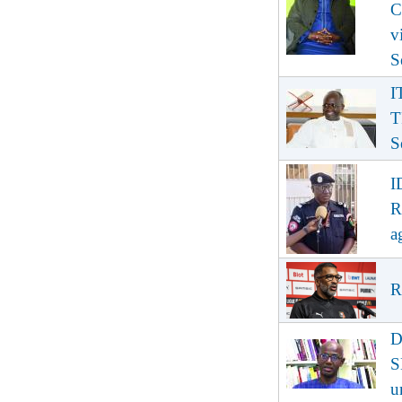
C
v
S
I
T
S
I
R
a
R
D
S
u