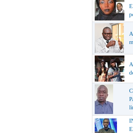
E
p
A
m
A
d
C
P
l
I
E