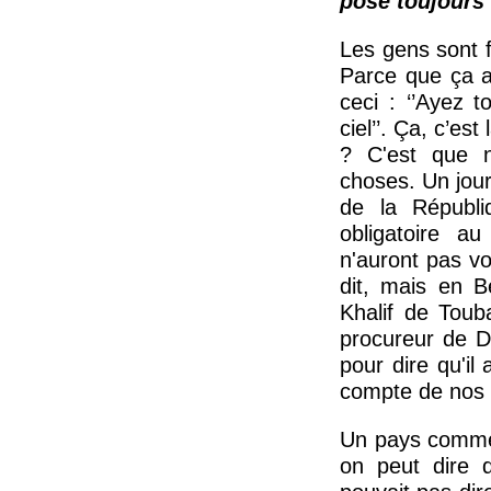
pose toujours 
Les gens sont f
Parce que ça a
ceci : ‘’Ayez 
ciel’’. Ça, c’est
? C'est que n
choses. Un jour
de la Républiq
obligatoire 
n'auront pas vo
dit, mais en B
Khalif de Toub
procureur de D
pour dire qu'il 
compte de nos r
Un pays comme 
on peut dire q