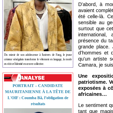
D'abord, à mon
avaient complè
été celle-là. C
sensible au ge
surtout que ce
international,
présence du tab
grande place. J
d'hommes et d
Du miroir de son adolescence à l'univers de Fang, le jeune
qu'un artiste 
créateur sénégalais transforme le vêtement en langage, la mode
en récit et l'identité en œuvre collective.
Camara, je suis 
Une exposit
patriotisme. V
PORTRAIT – CANDIDATE
exposées à cô
MAURITANIENNE À LA TÊTE DE
africaines…
L'OIF : Coumba Bâ, l’obligation de
résultats
Le sentiment qu
tant que magis