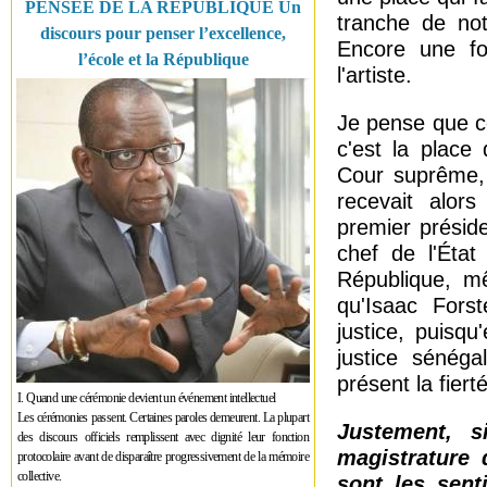
PENSÉE DE LA RÉPUBLIQUE Un
tranche de not
discours pour penser l’excellence,
Encore une foi
l’école et la République
l'artiste.
Je pense que ce
c'est la place 
Cour suprême, 
recevait alors
premier préside
chef de l'État
République, m
qu'Isaac Forst
justice, puisqu
justice sénéga
présent la fiert
I. Quand une cérémonie devient un événement intellectuel
Les cérémonies passent. Certaines paroles demeurent. La plupart
Justement, s
des discours officiels remplissent avec dignité leur fonction
magistrature 
protocolaire avant de disparaître progressivement de la mémoire
collective.
sont les sent