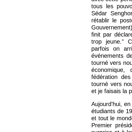
tous les pouv
Sédar Sengho
rétablir le po
Gouvernement)
finit par décla
trop jeune." 
parfois on ar
événements de 
tourné vers nou
économique, 
fédération des
tourné vers nou
et je faisais la 
Aujourd'hui, e
étudiants de 1
et tout le mon
Premier prési