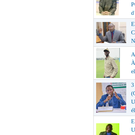
P
d
E
C
N
A
À
e
3
(
U
é
E
U