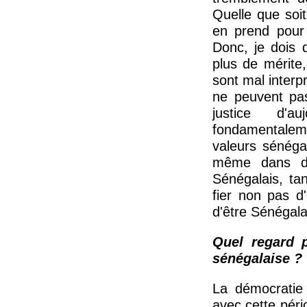
Quelle que soi
en prend pour 
Donc, je dois d
plus de mérite,
sont mal interpr
ne peuvent pas
justice d'a
fondamentalemen
valeurs sénéga
même dans d'a
Sénégalais, ta
fier non pas d
d'être Sénégala
Quel regard p
sénégalaise ?
La démocratie
avec cette péri