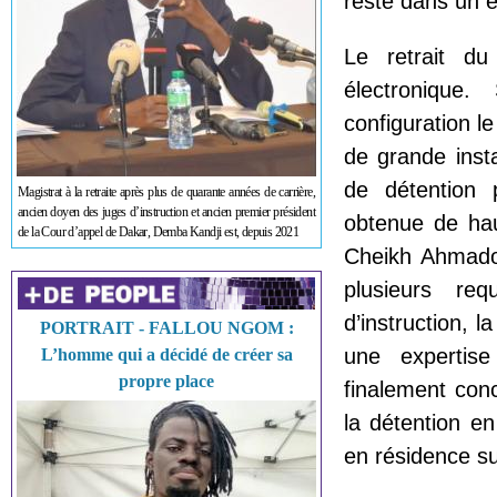
reste dans un é
Le retrait du
électronique
configuration l
de grande inst
de détention 
Magistrat à la retraite après plus de quarante années de carrière,
ancien doyen des juges d’instruction et ancien premier président
obtenue de hau
de la Cour d’appel de Dakar, Demba Kandji est, depuis 2021
Cheikh Ahmado
plusieurs re
d’instruction, 
PORTRAIT - FALLOU NGOM :
une expertise
L’homme qui a décidé de créer sa
propre place
finalement con
la détention en
en résidence su