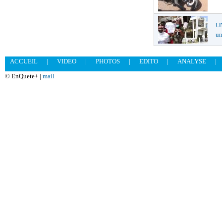
U
un
ACCUEIL
|
VIDEO
|
PHOTOS
|
EDITO
|
ANALYSE
|
© EnQuete+ |
mail