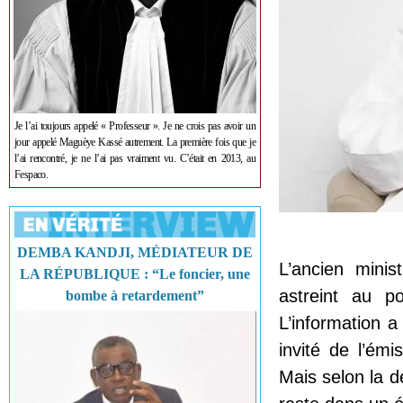
Je l’ai toujours appelé « Professeur ». Je ne crois pas avoir un
jour appelé Maguèye Kassé autrement. La première fois que je
l’ai rencontré, je ne l’ai pas vraiment vu. C’était en 2013, au
Fespaco.
DEMBA KANDJI, MÉDIATEUR DE
L’ancien minis
LA RÉPUBLIQUE : “Le foncier, une
astreint au p
bombe à retardement”
L’information 
invité de l’ém
Mais selon la 