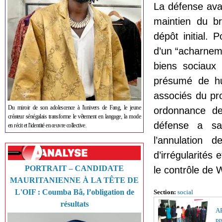
La défense avai
maintien du br
dépôt initial. 
d’un “acharnem
biens sociaux
présumé de hui
associés du pr
Du miroir de son adolescence à l'univers de Fang, le jeune
ordonnance de
créateur sénégalais transforme le vêtement en langage, la mode
défense a sa
en récit et l'identité en œuvre collective.
l’annulation d
d’irrégularités
PORTRAIT – CANDIDATE
le contrôle de
MAURITANIENNE À LA TÊTE DE
L'OIF : Coumba Bâ, l’obligation de
Section:
social
résultats
AF
pr