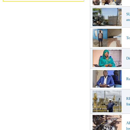
S
an
Te
Dé
Re
R
fr
A
lo