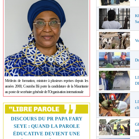
K
Sa
Vo
Dr
L
Médecin de formation, ministre à plusieurs reprises depuis les
DI
années 2000, Coumba Bâ porte la candidature de la Mauritanie
au poste de secrétaire générale de l'Organisation internationale
LI
cl
DISCOURS DU PR PAPA FARY
GR
SEYE : QUAND LA PAROLE
un
ÉDUCATIVE DEVIENT UNE