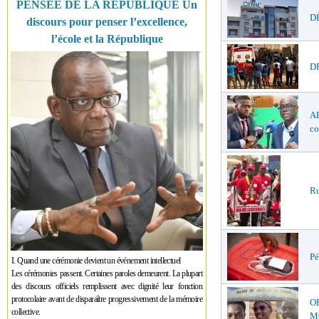
PENSÉE DE LA RÉPUBLIQUE Un
DÉ
discours pour penser l’excellence,
l’école et la République
DR
AF
co
Ru
Pé
I. Quand une cérémonie devient un événement intellectuel
Les cérémonies passent. Certaines paroles demeurent. La plupart
des discours officiels remplissent avec dignité leur fonction
protocolaire avant de disparaître progressivement de la mémoire
O
collective.
MŒ