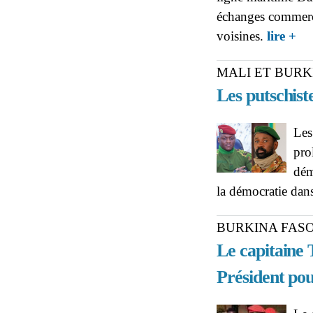
échanges commercia
abo
voisines.
lire +
une 
MALI ET BURK
Les putschist
Les
pro
dém
la démocratie dan
BURKINA FAS
Le capitaine
Président pou