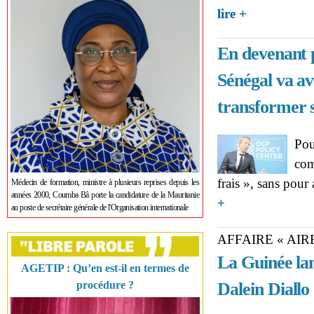
about Burkina Fa
lire +
Sankara
En devenant p
Sénégal va a
transformer 
Pou
com
frais », sans pour
Médecin de formation, ministre à plusieurs reprises depuis les
années 2000, Coumba Bâ porte la candidature de la Mauritanie
about En devenant pro
+
au poste de secrétaire générale de l'Organisation internationale
transformer son écon
AFFAIRE « AIR
La Guinée la
AGETIP : Qu’en est-il en termes de
procédure ?
Dalein Diallo