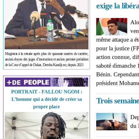
exige la libé
Alo
ven
même attaque a ét
pour la justice (FP
Magistrat à la retraite après plus de quarante années de carrière,
action connue, dif
ancien doyen des juges d’instruction et ancien premier président
saboté dimanche 1
de la Cour d’appel de Dakar, Demba Kandji est, depuis 2021
Bénin. Cependant,
président Moha
PORTRAIT - FALLOU NGOM :
Trois semaine
L’homme qui a décidé de créer sa
propre place
Dep
du 