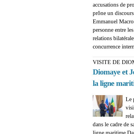
accusations de pro
prône un discours
Emmanuel Macron, 
personne entre les
relations bilatéra
concurrence inter
VISITE DE DI
Diomaye et J
la ligne mari
Le 
vis
rel
dans le cadre de sa
ligne maritime Dak