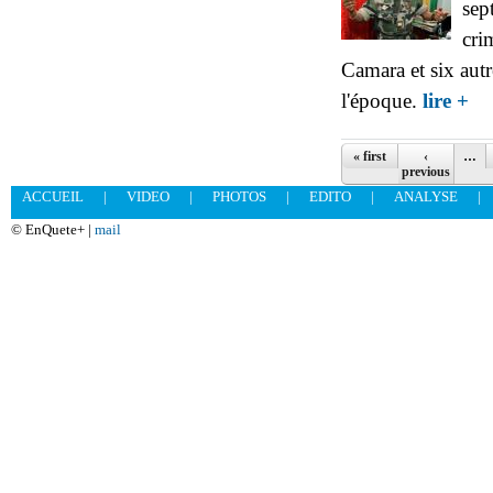
sep
cri
Camara et six aut
abo
l'époque.
lire +
Pages
« first
‹
…
previous
ACCUEIL
|
VIDEO
|
PHOTOS
|
EDITO
|
ANALYSE
|
© EnQuete+ |
mail