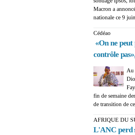
sondage Ipsos, lo
Macron a annoncé, 
nationale ce 9 ju
Cédéao
«On ne peut p
contrôle pas»
Au 
Dio
Fay
fin de semaine der
de transition de c
AFRIQUE DU S
L'ANC perd s