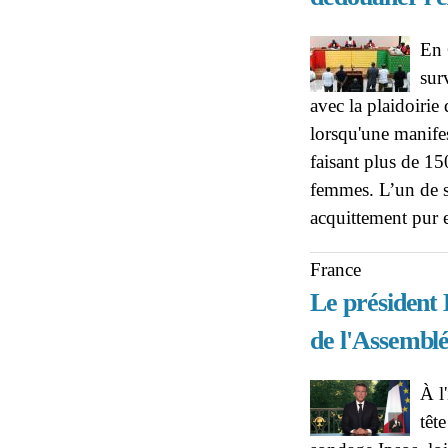
En 
sur
avec la plaidoirie
lorsqu'une manifes
faisant plus de 15
femmes. L’un de s
acquittement pur 
France
Le président
de l'Assemblé
À l
têt