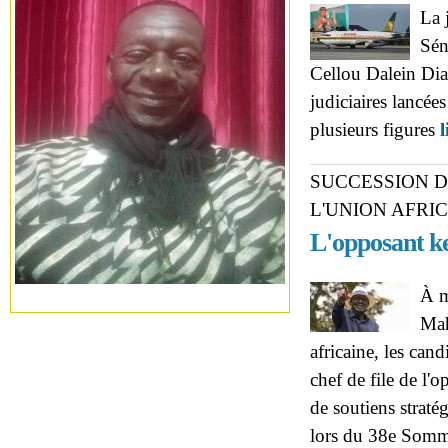
La 
Sén
Cellou Dalein Dial
judiciaires lancé
plusieurs figures
l
SUCCESSION D
L'UNION AFRI
L'opposant ke
À m
Mah
africaine, les can
chef de file de l'
de soutiens straté
lors du 38e Somme