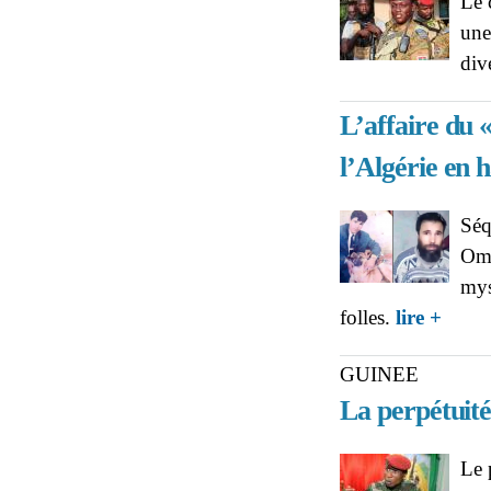
Le 
une
div
L’affaire du «
l’Algérie en h
Séq
Oma
mys
about L’
folles.
lire +
GUINEE
La perpétuit
Le 