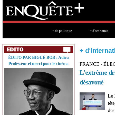
Sk
ma
co
+ de politique
+ d'economie
+ d'internat
ÉDITO PAR BIGUÉ BOB : Adieu
Professeur et merci pour le cinéma
FRANCE - ÉLE
L'extrême dr
désavoué
Le 
têt
des