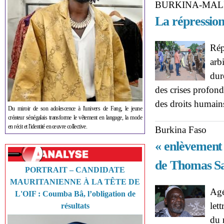
BURKINA-MAL
La répressio
Rép
arb
dur
des crises profond
des droits humain
Du miroir de son adolescence à l'univers de Fang, le jeune
créateur sénégalais transforme le vêtement en langage, la mode
en récit et l'identité en œuvre collective.
Burkina Faso
« enlèvement 
de Thomas S
PORTRAIT – CANDIDATE
MAURITANIENNE À LA TÊTE DE
Agé
L'OIF : Coumba Bâ, l’obligation de
let
résultats
du 