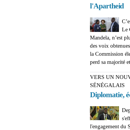
l'Apartheid
C’e
Le 
Mandela, n’est pl
des voix obtenues 
la Commission éle
perd sa majorité e
VERS UN NOUV
SÉNÉGALAIS
Diplomatie, 
Dep
s'e
l'engagement du Sé