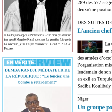
289 des 577 siège
deuxième positio
DES SUITES 
L’ancien chef
Je l’ai toujours appelé « Professeur ». Je ne crois pas avoir un
jour appelé Maguèye Kassé autrement. La première fois que je
La 
l’ai rencontré, je ne l’ai pas vraiment vu. C’était en 2013, au
Fespaco.
en 
des armées d’oct
l’organisation m
DEMBA KANDJI, MÉDIATEUR DE
lendemain de son 
LA RÉPUBLIQUE : “Le foncier, une
en exil en Turqui
bombe à retardement”
Sadiba Koulibaly
Niger
Un groupe pol