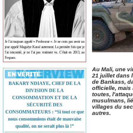
Je l’ai toujours appelé « Professeur ». Je ne crois pas avoir un
jour appelé Maguèye Kassé autrement. La première fois que je
l’ai rencontré, je ne l’ai pas vraiment vu. C’était en 2013, au
Fespaco.
Au Mali, une v
21 juillet dan
de Bankass, da
BAKARY NDIAYE, CHEF DE LA
officielle, mai
DIVISION DE LA
toutes, l'attaq
CONSOMMATION ET DE LA
musulmans, lié
SÉCURITÉ DES
villages du se
CONSOMMATEURS : “Si tout ce que
autres.
nous consommions était de mauvaise
qualité, on ne serait plus là !”