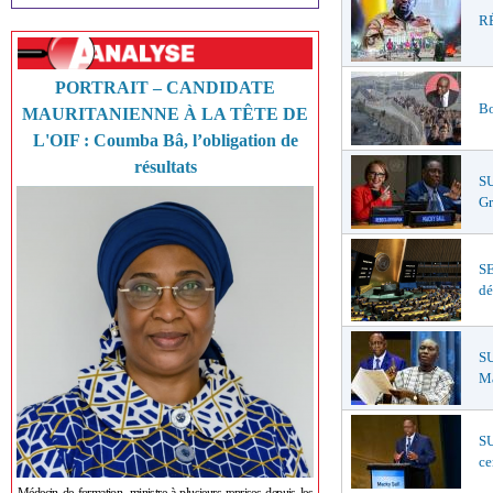
RÉ
PORTRAIT – CANDIDATE
Bo
MAURITANIENNE À LA TÊTE DE
L'OIF : Coumba Bâ, l’obligation de
résultats
S
Gr
S
dé
SU
Ma
SU
ce