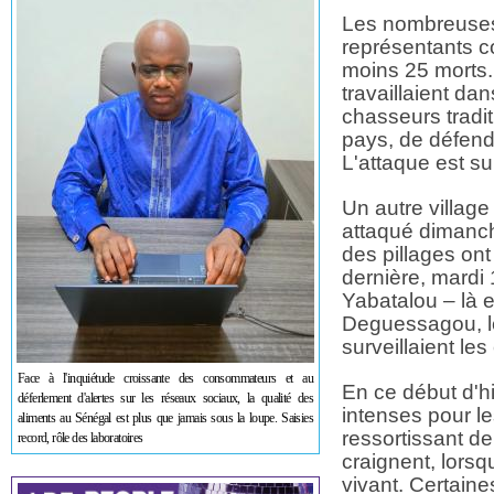
Les nombreuses 
représentants c
moins 25 morts. P
travaillaient da
chasseurs tradit
pays, de défendr
L'attaque est su
Un autre villag
attaqué dimanch
des pillages on
dernière, mardi 
Yabatalou – là e
Deguessagou, le
surveillaient le
Face à l'inquiétude croissante des consommateurs et au
En ce début d'h
déferlement d'alertes sur les réseaux sociaux, la qualité des
intenses pour l
aliments au Sénégal est plus que jamais sous la loupe. Saisies
ressortissant d
record, rôle des laboratoires
craignent, lorsq
vivant. Certain