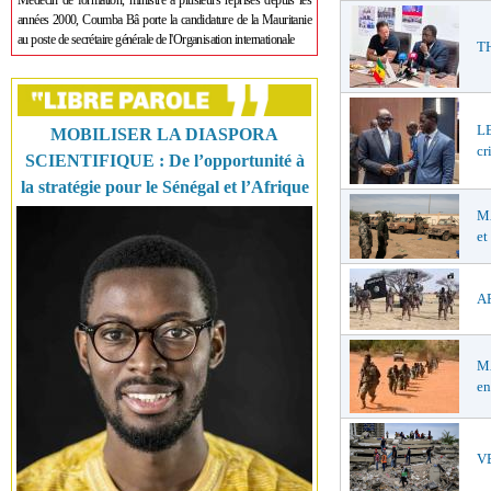
Médecin de formation, ministre à plusieurs reprises depuis les
années 2000, Coumba Bâ porte la candidature de la Mauritanie
au poste de secrétaire générale de l'Organisation internationale
TH
LE
MOBILISER LA DIASPORA
cr
SCIENTIFIQUE : De l’opportunité à
la stratégie pour le Sénégal et l’Afrique
MA
et
AF
MA
en
VE