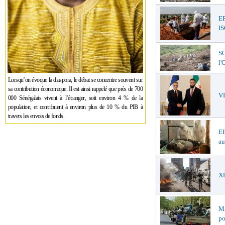
E
I
SO
l
Lorsqu’on évoque la diaspora, le débat se concentre souvent sur
sa contribution économique. Il est ainsi rappelé que près de 700
V
000 Sénégalais vivent à l’étranger, soit environ 4 % de la
population, et contribuent à environ plus de 10 % du PIB à
travers les envois de fonds.
EB
au
XÉ
MA
po