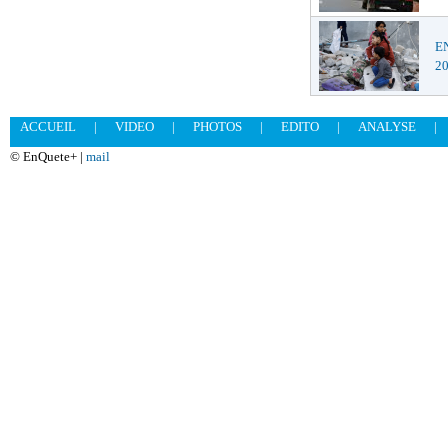
EN
2
ACCUEIL
|
VIDEO
|
PHOTOS
|
EDITO
|
ANALYSE
|
© EnQuete+ |
mail