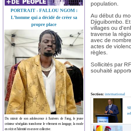
population.
PORTRAIT - FALLOU NGOM :
Au début du mois
L’homme qui a décidé de créer sa
Djiguibombo. Et s
propre place
villages ou d'en
traverse la régi
avec de nombre
actes de violenc
règles.
Sollicités par R
souhaité apport
Section:
international
S
re
Du miroir de son adolescence à l'univers de Fang, le jeune
créateur sénégalais transforme le vêtement en langage, la mode
en récit et l'identité en œuvre collective.