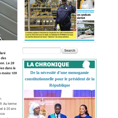
Search
Search form
laré
s des
son. Le 28
ées dans la
De la nécessité d’une monogamie
Au moins 109
constitutionnelle pour le président de la
République
n
9. Au terme
at à 20 ans
ssa