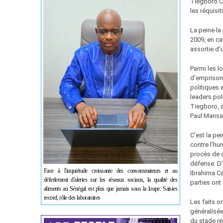
Tiegboro Ca
les réquisit
La peine la
2009, en ca
assortie d'
Parmi les l
d'emprisonn
politiques 
leaders pol
Tiegboro, 
Paul Mansa 
C'est la pe
contre l'hu
procès de di
défense. D'
Face à l'inquiétude croissante des consommateurs et au
Ibrahima Ca
déferlement d'alertes sur les réseaux sociaux, la qualité des
parties ont 
aliments au Sénégal est plus que jamais sous la loupe. Saisies
record, rôle des laboratoires
Les faits o
généralisée
du stade ré