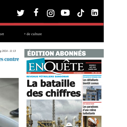
ort
+ de culture
ug 2024 - 11:13
s contre