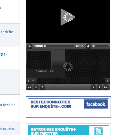
s
t défie
00:00
00:00
NU au
Sample Title
r fond de
dantistes