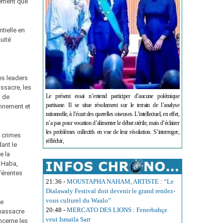
lément que
tielle en
uité
es leaders
assacre, les
Le présent essai n’entend participer d’aucune polémique
s de
partisane. Il se situe résolument sur le terrain de l’analyse
nnement et
rationnelle, à l’écart des querelles oiseuses. L’intellectuel, en effet,
n’a pas pour vocation d’alimenter le débat stérile, mais d’éclairer
les problèmes collectifs en vue de leur résolution. S’interroger,
r crimes
réfléchir,
ant le
e la
l Haba,
férentes
21:36
-
MOUSTAPHA NAHAM, ARTISTE : “Le
Dialawaly Festival doit devenir le grand rendez-
vous culturel du Waalo”
ue
20:48
-
MERCATO DES LIONS : Fenerbahçe
 massacre
veut Ismaïla Sarr
ncerne les