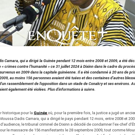
s Camara, qui a dirigé la Guinée pendant 12 mois entre 2008 et 2009, a été déc
 « crimes contre l’humanité » ce 31 juillet 2024 à Dixinn dans le cadre du procè
urvenus en 2009 dans la capitale guinéenne. Il a été condamné à 20 ans de pri
009, au moins 156 personnes avaient été tuées et des centaines d’autres bless
d'un rassemblement de l'opposition dans un stade de Conakry et ses environs. 
ent également été violées. Plus d'informations à suivre.
ur historique pour la
Guinée
où, pour la première fois, la justice a jugé un ancie
 Moussa Dadis Camara, qui a dirigé le pays pendant 12 mois, entre 2008 et 200
d'audience, le tribunal criminel de Dixinn a décidé de condamner l'ex-chef d'Ét
pour le massacre de 156 manifestants le 28 septembre 2009, tout comme Mou