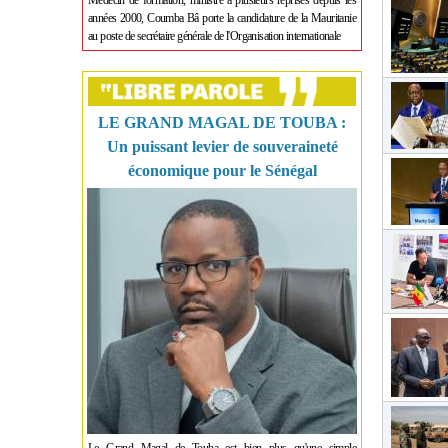
Médecin de formation, ministre à plusieurs reprises depuis les
années 2000, Coumba Bâ porte la candidature de la Mauritanie
au poste de secrétaire générale de l'Organisation internationale
LE GRAND MAGAL DE TOUBA :
Un puissant levier de souveraineté
économique pour le Sénégal