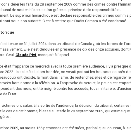
 considérer les faits du 28 septembre 2009 comme des crimes contre l’human
ribunal de soutenir l’accusation grâce au principe de la responsabilité du
nt. Le supérieur hiérarchique est déclaré responsable des crimes commis p
sont sous son autorité. C'est à ce titre que Dadis Camara a été condamné.
storique
s’est tenue ce 31 juillet 2024 dans un tribunal de Conakry, où les forces de l'or
massivement. Elle s’est déroulée en présence de dix des onze accusés, dont
ra. Seul,
Claude Pivi
,
manquait à l'appel.
ce était frappante ce mercredi avec la toute première audience, il y a presque d
e 2022 : la salle était alors bondée, on voyait partout les boubous colorés de
 beaucoup ont décidé, la mort dans l'âme, de rester chez elles et de regarder le
procès hors norme à la télévision. À l'approche du verdict, la peur s'est empar
, pendant des mois, ont témoigné contre les accusés, tous militaire et d'ancien
 de l'État.
 victimes ont salué, à la sortie de l'audience, la décision du tribunal, certaines
st le cas de cet homme, blessé au stade le 28 septembre 2009, qui estime que 
égères.
mbre 2009, au moins 156 personnes ont été tuées, par balle, au couteau, à la