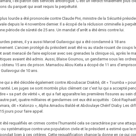
mara, l'ex-patron des services antidrogue. C'est un verdict finalement plus c
ions du parquet qui avait requis la perpétuité.
 plus lourde a été prononcée contre Claude Pivi, ministre de la Sécurité présiden
vale depuis le 4 novembre dernier. Il a écopé de la réclusion criminelle à perpét
une période de sûreté de 25 ans. Un mandat d’arrêt a été émis contre lui.
ourdes peines, il y a aussi Marcel Guilavogui qui a été condamné à 18 ans
ement. L'ancien protégé du président avait été vu au stade rouant de coups l
et avait menacé de faire exploser avec ses grenades la clinique où, après le m
itiques avaient été admis. Aussi, Blaise Goumou, un gendarme sous les ordre
a obtenu 15 ans de prison. Mamadou Aliou Keita a écopé de 11 ans d’empriso
Guilavogui de 10 ans.
ine qui a été décidée également contre Aboubacar Diakité, dit « Toumba » pou
manité. Les juges se sont montrés plus clément car c'est lui qui a accepté pend
re « sa part de vérité », et qui a fait apparaître les premières fissures au sein d
autre part, quatre militaires et gendarmes ont eux été acquittés : Cécé Raphaë
mara, dit « Kalonzo », Alpha Amadou Baldé et Abdoulaye Chérif Diaby. Les dif
15 jours pour faire appel.
nt été requalifiés en crimes contre l'humanité cela se caractérise par une attaq
 ou systématique contre une population civile et le président a estimé que le
pondait bien à ces critères. Cette requalification change la donne en ce qui co