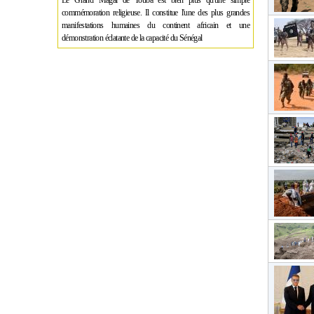
Le Grand Magal de Touba est bien plus qu'une simple
commémoration religieuse. Il constitue l'une des plus grandes
manifestations humaines du continent africain et une
démonstration éclatante de la capacité du Sénégal