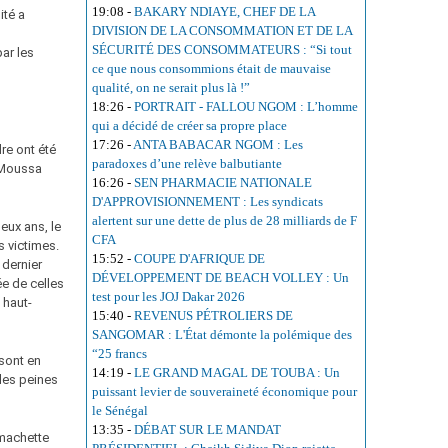
19:08
-
BAKARY NDIAYE, CHEF DE LA
ité a
DIVISION DE LA CONSOMMATION ET DE LA
SÉCURITÉ DES CONSOMMATEURS : “Si tout
ar les
ce que nous consommions était de mauvaise
qualité, on ne serait plus là !”
18:26
-
PORTRAIT - FALLOU NGOM : L’homme
qui a décidé de créer sa propre place
17:26
-
ANTA BABACAR NGOM : Les
dre ont été
paradoxes d’une relève balbutiante
 Moussa
16:26
-
SEN PHARMACIE NATIONALE
D'APPROVISIONNEMENT : Les syndicats
alertent sur une dette de plus de 28 milliards de F
eux ans, le
CFA
s victimes.
15:52
-
COUPE D'AFRIQUE DE
 dernier
DÉVELOPPEMENT DE BEACH VOLLEY : Un
ée de celles
test pour les JOJ Dakar 2026
 haut-
15:40
-
REVENUS PÉTROLIERS DE
SANGOMAR : L'État démonte la polémique des
“25 francs
 sont en
14:19
-
LE GRAND MAGAL DE TOUBA : Un
les peines
puissant levier de souveraineté économique pour
le Sénégal
13:35
-
DÉBAT SUR LE MANDAT
 machette