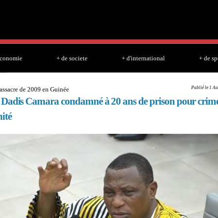
Skip to
main
content
economie
+ de societe
+ d'international
+ de sp
Publié le 1 A
assacre de 2009 en Guinée
Dadis Camara condamné à 20 ans de prison pour crime
ité