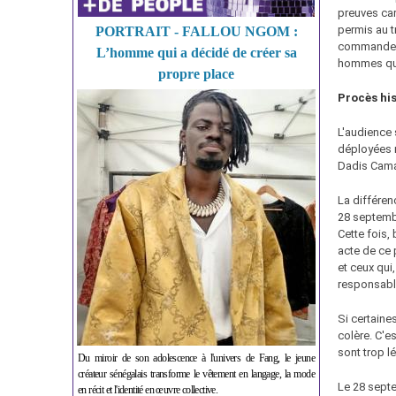
preuves car
permis au t
PORTRAIT - FALLOU NGOM :
commandeme
L’homme qui a décidé de créer sa
hommes qui 
propre place
Procès hi
L'audience 
déployées 
Dadis Cama
La différen
28 septembr
Cette fois,
acte de ce 
et ceux qui
responsable
Si certaines
colère. C'e
sont trop l
Du miroir de son adolescence à l'univers de Fang, le jeune
créateur sénégalais transforme le vêtement en langage, la mode
Le 28 septe
en récit et l'identité en œuvre collective.