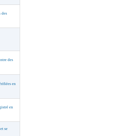
n des
ntre des
ifiées en
istré en
et se