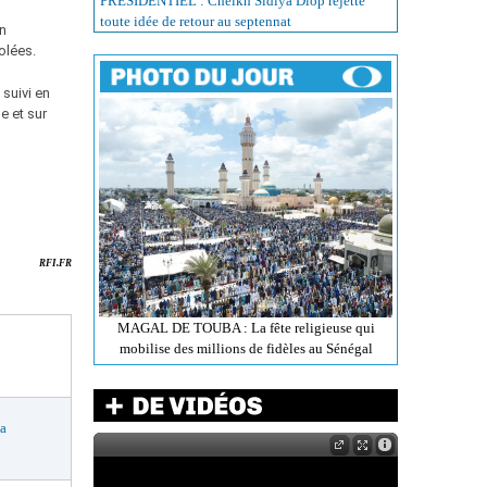
PRÉSIDENTIEL : Cheikh Sidiya Diop rejette
toute idée de retour au septennat
on
olées.
s suivi en
e et sur
RFI.FR
MAGAL DE TOUBA : La fête religieuse qui
mobilise des millions de fidèles au Sénégal
a