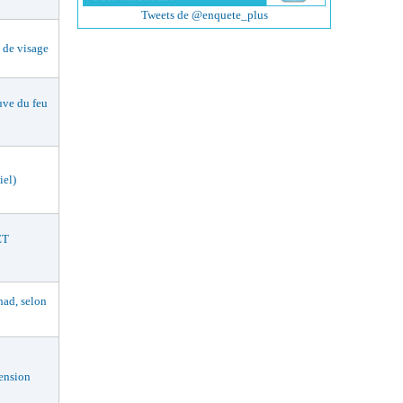
Tweets de @enquete_plus
de visage
ve du feu
iel)
ET
had, selon
ension