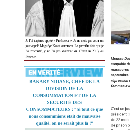
Je l’ai toujours appelé « Professeur ». Je ne crois pas avoir un
jour appelé Maguèye Kassé autrement. La première fois que je
l’ai rencontré, je ne l’ai pas vraiment vu. C’était en 2013, au
Fespaco.
Moussa Dadi
coupable de
massacres s
septembre 2
répression 
BAKARY NDIAYE, CHEF DE LA
femmes avai
DIVISION DE LA
CONSOMMATION ET DE LA
SÉCURITÉ DES
C’est un jo
CONSOMMATEURS : “Si tout ce que
président :
nous consommions était de mauvaise
de 22 mois 
qualité, on ne serait plus là !”
de prison 