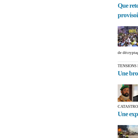
Que rete
provisoi
de décryptag
TENSIONS 
Une brou
CATASTRO
Une expl