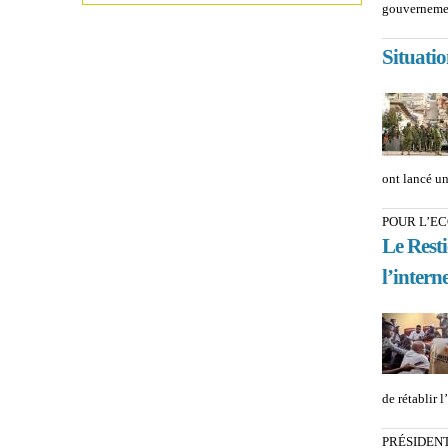
gouvernemen
Situati
ont lancé un
POUR L’EC
Le Resti
l’intern
de rétablir l
PRÉSIDEN