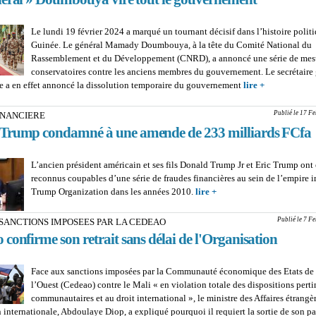
Le lundi 19 février 2024 a marqué un tournant décisif dans l’histoire politi
Guinée. Le général Mamady Doumbouya, à la tête du Comité National du
Rassemblement et du Développement (CNRD), a annoncé une série de mes
conservatoires contre les anciens membres du gouvernement. Le secrétaire 
ce a en effet annoncé la dissolution temporaire du gouvernement
lire +
about GUIN
général » D
vire tout le
Publié le 17 Fe
INANCIERE
gouverneme
Trump condamné à une amende de 233 milliards FCfa
L’ancien président américain et ses fils Donald Trump Jr et Eric Trump ont 
reconnus coupables d’une série de fraudes financières au sein de l’empire 
Trump Organization dans les années 2010.
lire +
about FRAUDE FINANC
Donald Trump condamné
amende de 233 milliards
Publié le 7 F
 SANCTIONS IMPOSEES PAR LA CEDEAO
onfirme son retrait sans délai de l'Organisation
Face aux sanctions imposées par la Communauté économique des Etats de 
l’Ouest (Cedeao) contre le Mali « en violation totale des dispositions pert
communautaires et au droit international », le ministre des Affaires étrangèr
internationale, Abdoulaye Diop, a expliqué pourquoi il requiert la sortie de son p