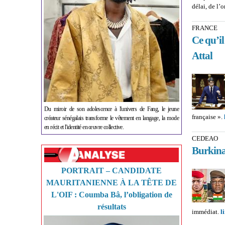
délai, de l’
FRANCE
Ce qu’il
Attal
Du miroir de son adolescence à l'univers de Fang, le jeune
française ».
créateur sénégalais transforme le vêtement en langage, la mode
en récit et l'identité en œuvre collective.
CEDEAO
Burkina 
PORTRAIT – CANDIDATE
MAURITANIENNE À LA TÊTE DE
L'OIF : Coumba Bâ, l’obligation de
résultats
immédiat.
l