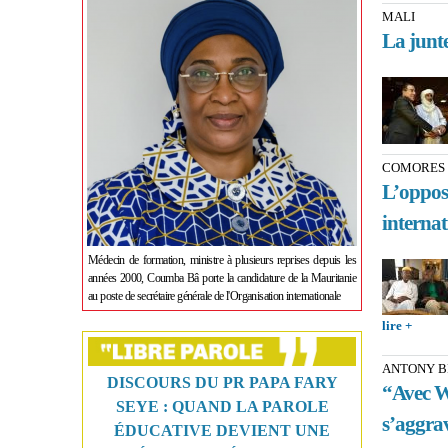
MALI
La junt
COMORES
L’opposi
internat
Médecin de formation, ministre à plusieurs reprises depuis les
années 2000, Coumba Bâ porte la candidature de la Mauritanie
au poste de secrétaire générale de l'Organisation internationale
lire +
about 
intern
ANTONY B
DISCOURS DU PR PAPA FARY
“Avec Wa
SEYE : QUAND LA PAROLE
s’aggra
ÉDUCATIVE DEVIENT UNE