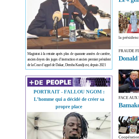
la présiden
FRAUDE F
Magistrat à la retraite après plus de quarante années de carrière,
Donald 
ancien doyen des juges d’instruction et ancien premier président
de la Cour d’appel de Dakar, Demba Kandji est, depuis 2021
PORTRAIT - FALLOU NGOM :
FACE AUX
L’homme qui a décidé de créer sa
Bamako c
propre place
Coopération 