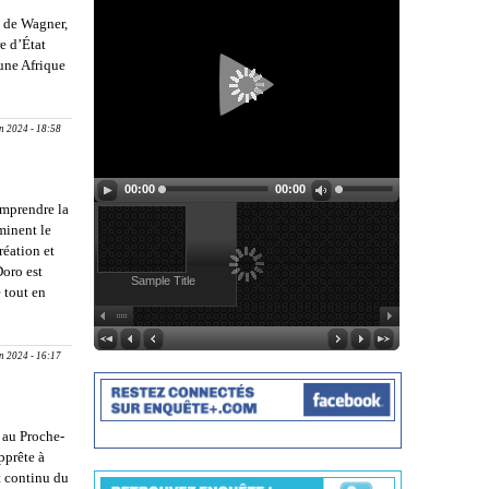
s de Wagner,
e d’État
eune Afrique
 Mali, la
an 2024 - 18:58
00:00
00:00
omprendre la
minent le
réation et
Doro est
Sample Title
 tout en
uer dans le
 affaires en
ncophone :
an 2024 - 16:17
Doro, une
irante
 au Proche-
pprête à
t continu du