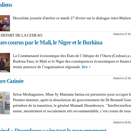
aliens
Deuxième journée d'atelier ce mardi 27 février sur le dialogue inter-Malien
Publié le 27 Fe
 DEPART DE LA CEDEAO
ues courus par le Mali, le Niger et le Burkina
La Communauté économique des États de l’Afrique de l’Ouest (Cedeao) a a
Burkina Faso, le Mali et le Niger des conséquences économiques et financi
retrait annoncé de l’organisation régionale.
lire +
about EN CAS DE DEP
CEDEAO : Les risques c
le Mali, le Niger et le B
Publié le 22 Fe
re Guinée
Selon Mediaguinee, Mme Sy Mariama Satina est pressentie pour occuper le
Premier ministre, après la dissolution du gouvernement du Dr Bernard Gou
président de la transition, le général Mamadi Doumbouya. ‘’Intellectuelle
assise, moralement et socialement très recommandable, c’est connu de tou
Publié le 20 Fe
néral » Doumbouya vire tout le gouvernement