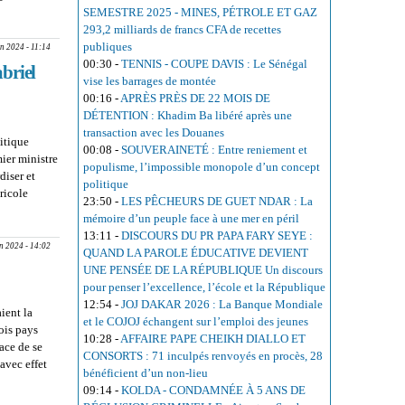
 CEDEAO :
SEMESTRE 2025 - MINES, PÉTROLE ET GAZ
ation
293,2 milliards de francs CFA de recettes
publiques
an 2024 - 11:14
00:30
-
TENNIS - COUPE DAVIS : Le Sénégal
abriel
vise les barrages de montée
00:16
-
APRÈS PRÈS DE 22 MOIS DE
DÉTENTION : Khadim Ba libéré après une
transaction avec les Douanes
itique
00:08
-
SOUVERAINETÉ : Entre reniement et
ier ministre
populisme, l’impossible monopole d’un concept
diser et
politique
ricole
23:50
-
LES PÊCHEURS DE GUET NDAR : La
le de
mémoire d’un peuple face à une mer en péril
13:11
-
DISCOURS DU PR PAPA FARY SEYE :
an 2024 - 14:02
QUAND LA PAROLE ÉDUCATIVE DEVIENT
UNE PENSÉE DE LA RÉPUBLIQUE Un discours
pour penser l’excellence, l’école et la République
12:54
-
JOJ DAKAR 2026 : La Banque Mondiale
ient la
et le COJOJ échangent sur l’emploi des jeunes
ois pays
10:28
-
AFFAIRE PAPE CHEIKH DIALLO ET
ace de se
CONSORTS : 71 inculpés renvoyés en procès, 28
 avec effet
bénéficient d’un non-lieu
09:14
-
KOLDA - CONDAMNÉE À 5 ANS DE