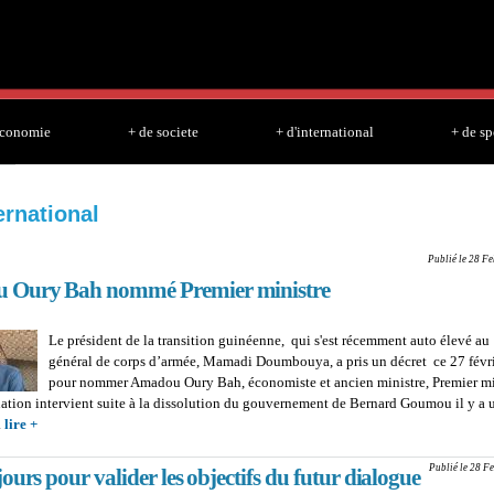
Skip to
main
content
economie
+ de societe
+ d'international
+ de sp
ernational
Publié le 28 Fe
 Oury Bah nommé Premier ministre
Le président de la transition guinéenne, qui s'est récemment auto élevé au
général de corps d’armée, Mamadi Doumbouya, a pris un décret ce 27 févr
pour nommer Amadou Oury Bah, économiste et ancien ministre, Premier mi
ation intervient suite à la dissolution du gouvernement de Bernard Goumou il y a 
.
lire +
about GUINEE : Amadou Oury Bah nommé Premier ministre
Publié le 28 F
ours pour valider les objectifs du futur dialogue