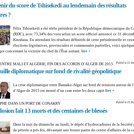
nir du score de Tshisekedi au lendemain des résultats
res ?
Félix Tshisekedi a été réélu président de la République démocratique du 
(RDC), avec 73,34% des voix selon un score officiel annoncé ce 31 décem
Kinshasa. En attendant les résultats définitifs de cette présidentielle et ceu
élections législatives, provinciales et communales partielles, voici quelqu
es concernant la victoire du chef de l'État sortant.
lire +
about PRÉSIDENTIELLE
Que retenir du score de T
lendemain des résultats p
Publié le 31 De
ENTRE MALI ET ALGÉRIE, FIN DES ACCORDS D’ALGER DE 2015
ille diplomatique sur fond de rivalité géopolitique
La crise diplomatique entre Bamako-Alger sur fond de tensions autour de l
d’Alger de 2015 est monté d’un cran entre les deux capit
lire +
about TEN
ENTRE MA
ALGÉRIE, 
Publié le 23 De
PHE DANS UN PORT DE CONAKRY
ACCORDS
osion fait 13 morts et des centaines de blessés
DE 2015 : U
diplomatiqu
Dans la nuit du dimanche au lundi, le dépôt d’hydrocarbures de la Société
de rivalité 
de pétrole a pris feu, dévastant une bonne partie du centre d'affaires de la c