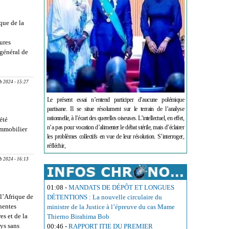
que de la
ures
général de
EE Le «
oumbouya
b 2024 - 15:27
nt
Le présent essai n’entend participer d’aucune polémique
partisane. Il se situe résolument sur le terrain de l’analyse
rationnelle, à l’écart des querelles oiseuses. L’intellectuel, en effet,
été
n’a pas pour vocation d’alimenter le débat stérile, mais d’éclairer
immobilier
les problèmes collectifs en vue de leur résolution. S’interroger,
IERE :
réfléchir,
 à une
 FCfa
eb 2024 - 16:13
01:08
-
MANDATS DE DÉPÔT ET LONGUES
l’Afrique de
DÉTENTIONS : La nouvelle circulaire du
inentes
ministre de la Justice à l’épreuve du cas Mame
es et de la
Thierno Birahima Bob
ays sans
00:46
-
RAPPORT ITIE DU PREMIER