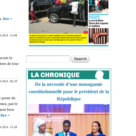
s.
lire +
about
Quatre
jours
pour
b 2024 - 15:08
valider
les
objectifs
verti le
Search
du futur
Search form
ères de leur
dialogue
ART DE LA
inter-
ourus par
Maliens
urkina
b 2024 - 06:29
De la nécessité d’une monogamie
constitutionnelle pour le président de la
 poste de
République
mou, par le
ment bien
s
lire +
about
Primature
Guinée
b 2024 - 15:58