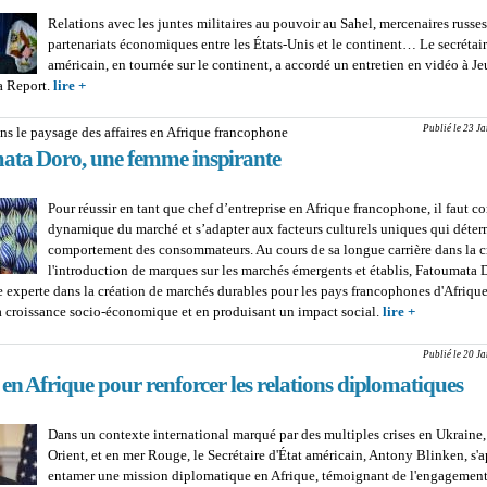
Relations avec les juntes militaires au pouvoir au Sahel, mercenaires russe
partenariats économiques entre les États-Unis et le continent… Le secrétair
américain, en tournée sur le continent, a accordé un entretien en vidéo à J
a Report.
lire +
about ANTONY BLINKEN : “Avec Wagner, au Burkina Faso et au
violence et l’extrémisme s’aggravent”
Publié le 23 J
ns le paysage des affaires en Afrique francophone
ata Doro, une femme inspirante
Pour réussir en tant que chef d’entreprise en Afrique francophone, il faut c
dynamique du marché et s’adapter aux facteurs culturels uniques qui déter
comportement des consommateurs. Au cours de sa longue carrière dans la c
l'introduction de marques sur les marchés émergents et établis, Fatoumata 
 experte dans la création de marchés durables pour les pays francophones d'Afrique
a croissance socio-économique et en produisant un impact social.
lire +
about Navig
paysage des
Afrique fra
Publié le 20 J
Fatoumata 
en Afrique pour renforcer les relations diplomatiques
femme insp
Dans un contexte international marqué par des multiples crises en Ukraine,
Orient, et en mer Rouge, le Secrétaire d'État américain, Antony Blinken, s'a
entamer une mission diplomatique en Afrique, témoignant de l'engagemen