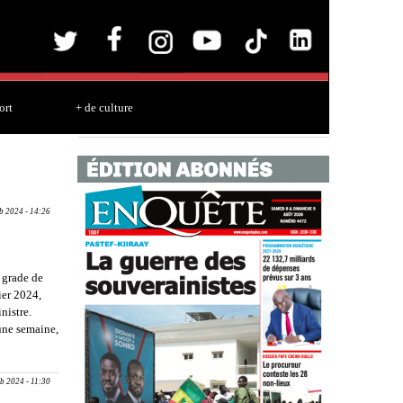
ort
+ de culture
b 2024 - 14:26
 grade de
ier 2024,
nistre.
une semaine,
eb 2024 - 11:30