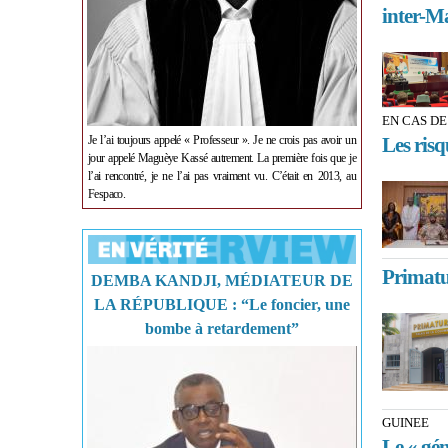
inter-M
EN CAS DE
Je l’ai toujours appelé « Professeur ». Je ne crois pas avoir un
Les risq
jour appelé Maguèye Kassé autrement. La première fois que je
l’ai rencontré, je ne l’ai pas vraiment vu. C’était en 2013, au
Fespaco.
Primatu
DEMBA KANDJI, MÉDIATEUR DE
LA RÉPUBLIQUE : “Le foncier, une
bombe à retardement”
GUINEE
Le « gé