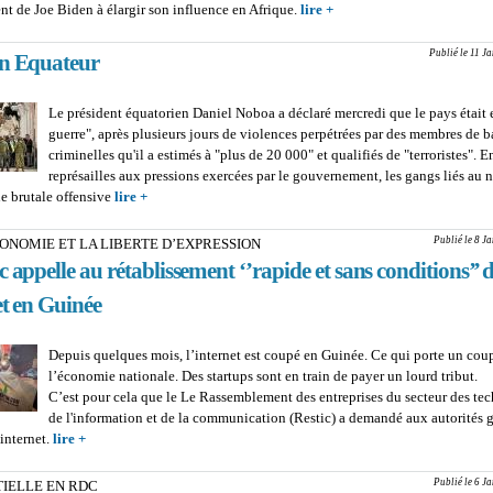
t de Joe Biden à élargir son influence en Afrique.
lire +
about USA : Blinken en A
renforcer les relations d
Publié le 11 J
on Equateur
Le président équatorien Daniel Noboa a déclaré mercredi que le pays était 
guerre", après plusieurs jours de violences perpétrées par des membres de 
criminelles qu'il a estimés à "plus de 20 000" et qualifiés de "terroristes". E
représailles aux pressions exercées par le gouvernement, les gangs liés au n
e brutale offensive
lire +
about Situation Equateur
Publié le 8 J
ONOMIE ET LA LIBERTE D’EXPRESSION
c appelle au rétablissement ‘’rapide et sans conditions’’ 
et en Guinée
Depuis quelques mois, l’internet est coupé en Guinée. Ce qui porte un cou
l’économie nationale. Des startups sont en train de payer un lourd tribut.
C’est pour cela que le Le Rassemblement des entreprises du secteur des te
de l'information et de la communication (Restic) a demandé aux autorités
’internet.
lire +
about POUR L’ECONOMIE ET LA LIBERTE D’EXPRESSION : L
appelle au rétablissement ‘’rapide et sans conditions’’ de l’interne
Publié le 6 J
TIELLE EN RDC