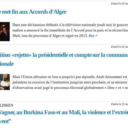
Publié le 26 J
e met fin aux Accords d’Alger
Dans une déclaration diffusée à la télévision nationale jeudi soir, le gouv
malien a annoncé la fin immédiate de l’Accord pour la paix et la réconcilia
Mali, issu du processus d’Alger et signé en 2015.
lire +
about MALI : La ju
aux Accords d’Alg
Publié le 26 J
tion «rejette» la présidentielle et compte sur la commu
ionale
Mais l'Union africaine ne leur a jusqu'ici pas répondu. Azali Assoumani est
président en exercice de l’institution jusqu'au mois prochain, et sa mission
d'observation avait jugé le processus électoral globalement « libre » et « tr
COMORES: L’opposition «rejette» la présidentielle et compte sur la communau
ationale
Publié le 25 J
LINKEN
gner, au Burkina Faso et au Mali, la violence et l’extr
vent”