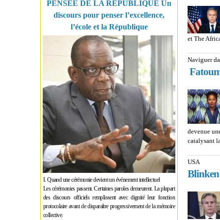
PENSÉE DE LA RÉPUBLIQUE Un
discours pour penser l’excellence,
l’école et la République
et The Afric
Naviguer da
Fatoum
devenue une
catalysant l
USA
Blinken 
I. Quand une cérémonie devient un événement intellectuel
Les cérémonies passent. Certaines paroles demeurent. La plupart
des discours officiels remplissent avec dignité leur fonction
protocolaire avant de disparaître progressivement de la mémoire
collective.