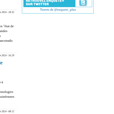
frique pour
iplomatiques
Tweets de @enquete_plus
an 2024 - 18:32
en "état de
bandes
n
arcotrafic
an 2024 - 16:29
de
p à
chnologies
 guinéennes
e Restic
t en Guinée
an 2024 - 08:12