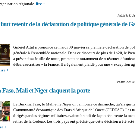
organisation régionale.
lire +
about FACE AUX SANCTIONS IMPOSEES PAR LA
Bamako confirme son retrait sans délai de l'Organis
Publié le 31 J
 faut retenir de la déclaration de politique générale de G
Gabriel Attal a prononcé ce mardi 30 janvier sa première déclaration de pol
générale à l'Assemblée nationale. Dans ce discours de plus de 1h20, le Prem
a présenté sa feuille de route, promettant notamment de « réarmer, désmicar
débureaucratiser » la France. Il a également plaidé pour une « exception ag
lire +
about FRANCE : Ce qu’il faut retenir de la déclaration de politique généra
Gabriel Attal
Publié le 28 J
Faso, Mali et Niger claquent la porte
Le Burkina Faso, le Mali et le Niger ont annoncé ce dimanche, qu’ils quitta
Communauté économique des Etats d'Afrique de l'Ouest (CEDEAO). Les tr
dirigés par des régimes militaires avaient brandi de façon récurrente la men
retirer de la Cedeao. Les trois pays ont précisé que cette décision a été acté
ire +
about CEDEAO : Burkina Faso, Mali et Niger claquent la porte