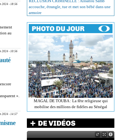
RÉCLUSION CRIMINELLE : Aissatou Samb
an 2024 - 18:56
accouche, étrangle, tue et met son bébé dans une
armoire
ernement
tion au
nte met fin
er
an 2024 - 10:56
nauté
 encore
ansparent ».
MAGAL DE TOUBA : La fête religieuse qui
té
mobilise des millions de fidèles au Sénégal
an 2024 - 14:57
émisme