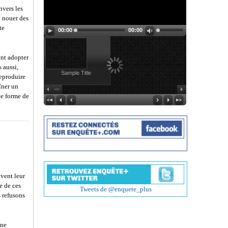
nvers les
à nouer des
te
00:00
00:00
ent adopter
 aussi,
Sample Title
reproduire
îner un
te forme de
uvent leur
e de ces
Tweets de @enquete_plus
s refusons
 ne