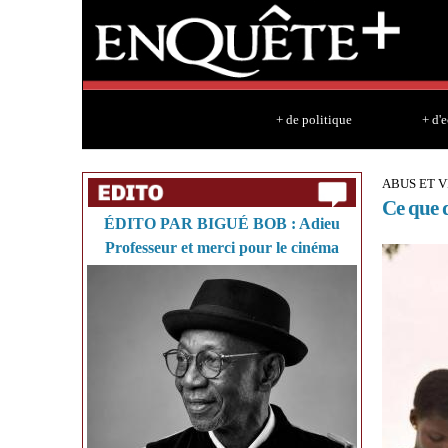
+ de politique
+ d'
ABUS ET 
Ce que d
ÉDITO PAR BIGUÉ BOB : Adieu
Professeur et merci pour le cinéma