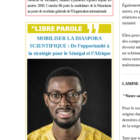
Médecin de formation, ministre à plusieurs reprises depuis les
Également,
années 2000, Coumba Bâ porte la candidature de la Mauritanie
autres, en
au poste de secrétaire générale de l'Organisation internationale
relations 
intimité.
Elles peuv
MOBILISER LA DIASPORA
des compor
SCIENTIFIQUE : De l’opportunité à
devenir mè
la stratégie pour le Sénégal et l’Afrique
un schéma 
stress int
maltraitan
LAMINE 
‘’Notre so
Pour le so
origine da
dernières 
de la soig
Tant que n