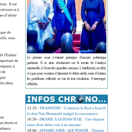
ion. Il est
prévenir et à
es d’alerte
nque de
elle, tous
de l'Enfant
Le présent essai n’entend participer d’aucune polémique
important de
partisane. Il se situe résolument sur le terrain de l’analyse
réparer, à
rationnelle, à l’écart des querelles oiseuses. L’intellectuel, en effet,
t de
n’a pas pour vocation d’alimenter le débat stérile, mais d’éclairer
 pas
les problèmes collectifs en vue de leur résolution. S’interroger,
 les abus
réfléchir,
12:35
-
TRANSFERT : Comment le Real a bouclé
le deal Yan Diomandé malgré la concurrence
out
10:59
-
DRAME À GUINAW RAIL : Une dispute
s droits et
entre deux frères vire à un meurtre
enfance.
10:06
-
AFFAIRE ASER–AEE POWER : Thierno