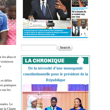
Search
Search form
e les abus et
e violences
e
De la nécessité d’une monogamie
constitutionnelle pour le président de la
République
 et délits
les pratiques
 sur les
ionales. Le
que la Charte