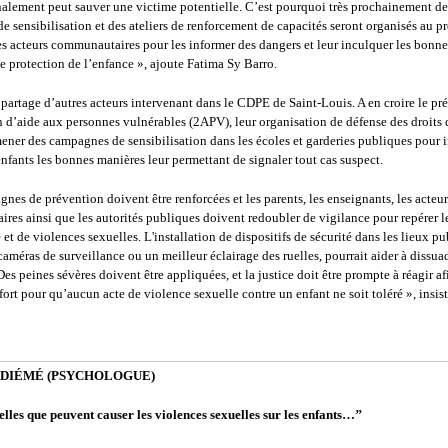
alement peut sauver une victime potentielle. C’est pourquoi très prochainement de
 sensibilisation et des ateliers de renforcement de capacités seront organisés au pr
es acteurs communautaires pour les informer des dangers et leur inculquer les bonne
e protection de l’enfance », ajoute Fatima Sy Barro.
partage d’autres acteurs intervenant dans le CDPE de Saint-Louis. A en croire le pr
n d’aide aux personnes vulnérables (2APV), leur organisation de défense des droits 
ener des campagnes de sensibilisation dans les écoles et garderies publiques pour 
nfants les bonnes manières leur permettant de signaler tout cas suspect.
nes de prévention doivent être renforcées et les parents, les enseignants, les acteur
es ainsi que les autorités publiques doivent redoubler de vigilance pour repérer l
 et de violences sexuelles. L'installation de dispositifs de sécurité dans les lieux pu
méras de surveillance ou un meilleur éclairage des ruelles, pourrait aider à dissuad
Des peines sévères doivent être appliquées, et la justice doit être prompte à réagir a
ort pour qu’aucun acte de violence sexuelle contre un enfant ne soit toléré », insi
 DIÉMÉ (PSYCHOLOGUE)
elles que peuvent causer les violences sexuelles sur les enfants…’’