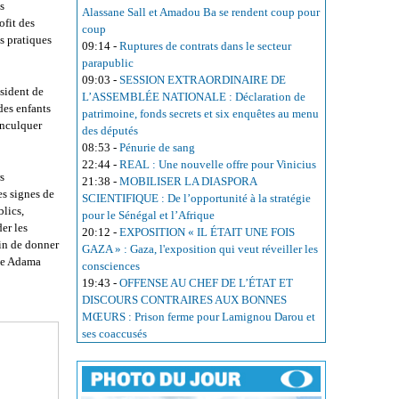
s
Alassane Sall et Amadou Ba se rendent coup pour
ofit des
coup
s pratiques
09:14
-
Ruptures de contrats dans le secteur
parapublic
09:03
-
SESSION EXTRAORDINAIRE DE
ésident de
L’ASSEMBLÉE NATIONALE : Déclaration de
des enfants
patrimoine, fonds secrets et six enquêtes au menu
inculquer
des députés
08:53
-
Pénurie de sang
22:44
-
REAL : Une nouvelle offre pour Vinicius
s
21:38
-
MOBILISER LA DIASPORA
es signes de
SCIENTIFIQUE : De l’opportunité à la stratégie
blics,
pour le Sénégal et l’Afrique
er les
20:12
-
EXPOSITION « IL ÉTAIT UNE FOIS
fin de donner
GAZA » : Gaza, l'exposition qui veut réveiller les
ste Adama
consciences
19:43
-
OFFENSE AU CHEF DE L’ÉTAT ET
DISCOURS CONTRAIRES AUX BONNES
MŒURS : Prison ferme pour Lamignou Darou et
ses coaccusés