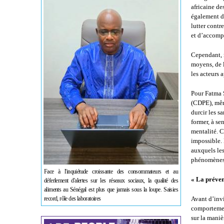
africaine de
également dé
lutter contr
et d’accomp
Cependant, m
moyens, de l
les acteurs 
Pour Fatma S
(CDPE), même
durcir les s
former, à se
mentalité. C
impossible. 
auxquels les
phénomènes d
Face à l'inquiétude croissante des consommateurs et au
« La prévent
déferlement d'alertes sur les réseaux sociaux, la qualité des
aliments au Sénégal est plus que jamais sous la loupe. Saisies
record, rôle des laboratoires
Avant d’invi
comportement
sur la maniè