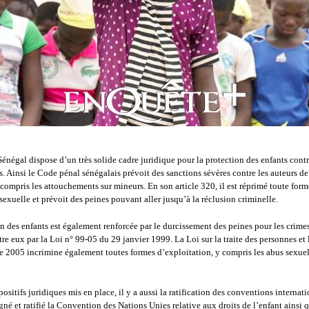
Sénégal dispose d’un très solide cadre juridique pour la protection des enfants contr
s. Ainsi le Code pénal sénégalais prévoit des sanctions sévères contre les auteurs d
 compris les attouchements sur mineurs. En son article 320, il est réprimé toute form
sexuelle et prévoit des peines pouvant aller jusqu’à la réclusion criminelle.
n des enfants est également renforcée par le durcissement des peines pour les crimes
e eux par la Loi n° 99-05 du 29 janvier 1999. La Loi sur la traite des personnes et 
e 2005 incrimine également toutes formes d’exploitation, y compris les abus sexuels
positifs juridiques mis en place, il y a aussi la ratification des conventions internat
gné et ratifié la Convention des Nations Unies relative aux droits de l’enfant ainsi 