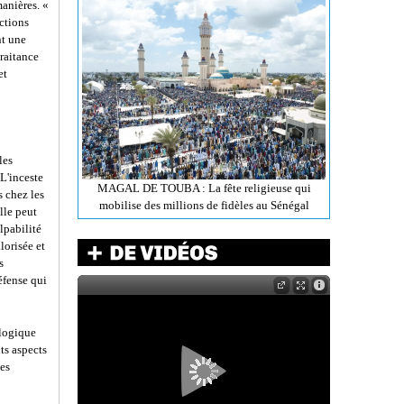
anières. «
ctions
nt une
traitance
et
les
L'inceste
MAGAL DE TOUBA : La fête religieuse qui
s chez les
mobilise des millions de fidèles au Sénégal
lle peut
lpabilité
lorisée et
s
éfense qui
ologique
ts aspects
es