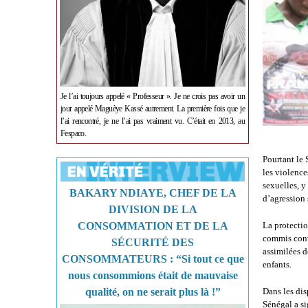
Je l’ai toujours appelé « Professeur ». Je ne crois pas avoir un
jour appelé Maguèye Kassé autrement. La première fois que je
l’ai rencontré, je ne l’ai pas vraiment vu. C’était en 2013, au
Fespaco.
Pourtant le 
les violence
sexuelles, y
BAKARY NDIAYE, CHEF DE LA
d’agression 
DIVISION DE LA
CONSOMMATION ET DE LA
La protectio
commis contr
SÉCURITÉ DES
assimilées d
CONSOMMATEURS : “Si tout ce que
enfants.
nous consommions était de mauvaise
qualité, on ne serait plus là !”
Dans les dis
Sénégal a si