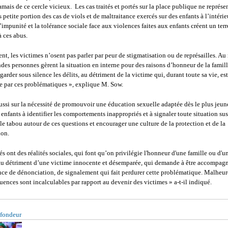
jamais de ce cercle vicieux. Les cas traités et portés sur la place publique ne représe
 petite portion des cas de viols et de maltraitance exercés sur des enfants à l’intérie
L’impunité et la tolérance sociale face aux violences faites aux enfants créent un ter
à ces abus.
nt, les victimes n’osent pas parler par peur de stigmatisation ou de représailles. 
ndes personnes gèrent la situation en interne pour des raisons d’honneur de la famil
garder sous silence les délits, au détriment de la victime qui, durant toute sa vie, est
e par ces problématiques », explique M. Sow.
 aussi sur la nécessité de promouvoir une éducation sexuelle adaptée dès le plus jeun
 enfants à identifier les comportements inappropriés et à signaler toute situation sus
r le tabou autour de ces questions et encourager une culture de la protection et de la
ion.
és ont des réalités sociales, qui font qu’on privilégie l'honneur d'une famille ou d'u
u détriment d’une victime innocente et désemparée, qui demande à être accompagn
nce de dénonciation, de signalement qui fait perdurer cette problématique. Malheu
uences sont incalculables par rapport au devenir des victimes » a-t-il indiqué.
fondeur