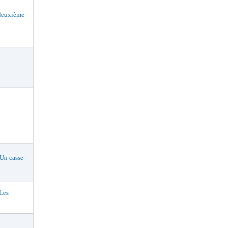
deuxième
n casse-
Les