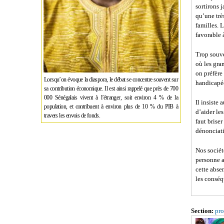
sortirons 
qu’une très
familles. 
favorable 
Trop souve
où les gra
on préfère 
Lorsqu’on évoque la diaspora, le débat se concentre souvent sur
handicapé
sa contribution économique. Il est ainsi rappelé que près de 700
000 Sénégalais vivent à l’étranger, soit environ 4 % de la
Il insiste
population, et contribuent à environ plus de 10 % du PIB à
d’aider les
travers les envois de fonds.
faut brise
dénonciat
Nos sociét
personne a
cette abse
les conséq
Section:
pro