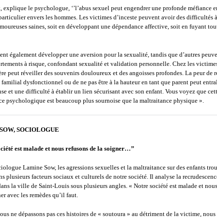
 explique le psychologue, ‘’l’abus sexuel peut engendrer une profonde méfiance e
 particulier envers les hommes. Les victimes d’inceste peuvent avoir des difficultés 
amoureuses saines, soit en développant une dépendance affective, soit en fuyant tou
ent également développer une aversion pour la sexualité, tandis que d’autres peuv
tements à risque, confondant sexualité et validation personnelle. Chez les victimes
re peut réveiller des souvenirs douloureux et des angoisses profondes. La peur de 
familial dysfonctionnel ou de ne pas être à la hauteur en tant que parent peut entra
ense et une difficulté à établir un lien sécurisant avec son enfant. Vous voyez que cet
ce psychologique est beaucoup plus sournoise que la maltraitance physique ».
SOW, SOCIOLOGUE
ciété est malade et nous refusons de la soigner…’’
ciologue Lamine Sow, les agressions sexuelles et la maltraitance sur des enfants tro
ns plusieurs facteurs sociaux et culturels de notre société. Il analyse la recrudescenc
dans la ville de Saint-Louis sous plusieurs angles. « Notre société est malade et nou
ner avec les remèdes qu’il faut.
ous ne dépassons pas ces histoires de « soutoura » au détriment de la victime, nous