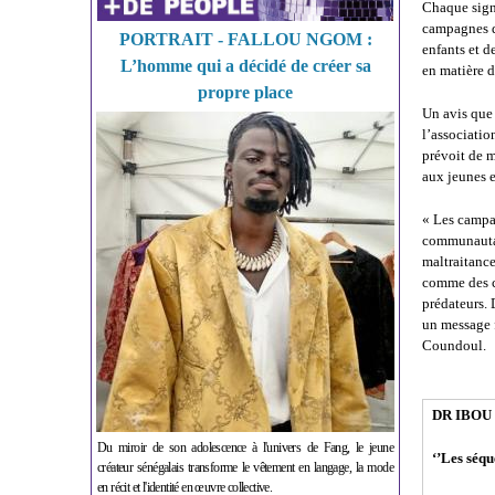
Chaque sign
campagnes de
PORTRAIT - FALLOU NGOM :
enfants et d
L’homme qui a décidé de créer sa
en matière d
propre place
Un avis que 
l’associatio
prévoit de m
aux jeunes e
« Les campag
communautair
maltraitance
comme des ca
prédateurs. 
un message f
Coundoul.
DR IBOU
Du miroir de son adolescence à l'univers de Fang, le jeune
‘’Les séqu
créateur sénégalais transforme le vêtement en langage, la mode
en récit et l'identité en œuvre collective.