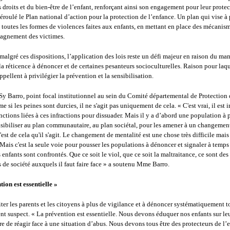
s droits et du bien-être de l’enfant, renforçant ainsi son engagement pour leur protect
roulé le Plan national d’action pour la protection de l’enfance. Un plan qui vise à 
e toutes les formes de violences faites aux enfants, en mettant en place des mécanism
agnement des victimes.
algré ces dispositions, l’application des lois reste un défi majeur en raison du ma
a réticence à dénoncer et de certaines pesanteurs socioculturelles. Raison pour laqu
appellent à privilégier la prévention et la sensibilisation.
y Barro, point focal institutionnel au sein du Comité départemental de Protection 
 si les peines sont durcies, il ne s'agit pas uniquement de cela. « C'est vrai, il est 
anctions liées à ces infractions pour dissuader. Mais il y a d’abord une population à p
nsibiliser au plan communautaire, au plan sociétal, pour les amener à un changemen
'est de cela qu'il s'agit. Le changement de mentalité est une chose très difficile mais
Mais c'est la seule voie pour pousser les populations à dénoncer et signaler à temps
 enfants sont confrontés. Que ce soit le viol, que ce soit la maltraitance, ce sont des
e société auxquels il faut faire face » a soutenu Mme Barro.
ion est essentielle »
ter les parents et les citoyens à plus de vigilance et à dénoncer systématiquement t
 suspect. « La prévention est essentielle. Nous devons éduquer nos enfants sur leur
re de réagir face à une situation d’abus. Nous devons tous être des protecteurs de l’