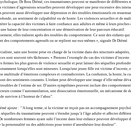
sychologue, Dr Ibou Diémé, ces traumatismes peuvent se manifester de différentes m
s victimes d’agressions sexuelles peuvent développer une peur excessive des intera
Ils peuvent aussi développer une dépression et des troubles émotionnels en ressenta
profonde, un sentiment de culpabilité ou de honte. Les violences sexuelles et de mal
térer la capacité des victimes à faire confiance aux adultes et même à leurs proches 
une baisse de leur concentration et une démotivation de leur parcours éducatif.
ement, elles traînent après des troubles du comportement. Ce sont des enfants qui
t des comportements agressifs ou se replient sur eux-mêmes », signale Dr Diémé.
écialiste, sans une bonne prise en charge de la victime dans des structures adaptées, 
es sont souvent très fâcheuses. « Prenons l’exemple du cas des victimes d’inceste. 
des formes les plus graves de violence sexuelle et peut laisser des séquelles profonde
notamment lorsqu'elles sont mineures. Lorsqu'une jeune fille est victime d’inceste, e
une multitude d’émotions complexes et contradictoires. La confusion, la honte, la cu
 sont des sentiments courants. L'enfant peut développer une image d’elle-même déva
e troubles de l’estime de soi. D’autres symptômes peuvent inclure des comportement
cteurs comme l’automutilation, une dissociation émotionnelle, un mécanisme de d
de survivre à l’horreur de l’abus’’.
émé ajoute : ‘’A long terme, si la victime ne reçoit pas un accompagnement psych
s séquelles du traumatisme peuvent s’étendre jusqu’à l’âge adulte et affecter différen
 De nombreuses femmes ayant subi l’inceste dans leur enfance peuvent développer d
e la personnalité ou des addictions pour tenter d’anesthésier leur douleur’’.