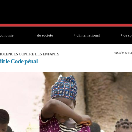
Skip to
main
content
economie
+ de societe
+ d'international
+ de sp
Publié le 17 Ma
VIOLENCES CONTRE LES ENFANTS
it le Code pénal