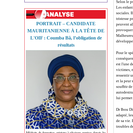
Selon le p
Les enfant
sociales. 
tristesse 
PORTRAIT – CANDIDATE
peuvent al
provoquer 
MAURITANIENNE À LA TÊTE DE
Malheureus
L'OIF : Coumba Bâ, l’obligation de
développen
résultats
Pour le sp
conséquenc
est l'une 
victimes, 
ressentir 
et la peur
souffrir d
autodestru
lui permet 
Dr Ibou Di
adapté, le
de sa vie.
troubles d