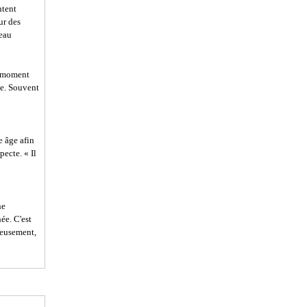
ntent
ur des
reau
Au moment
le. Souvent
e âge afin
pecte. « Il
ne
ée. C'est
reusement,