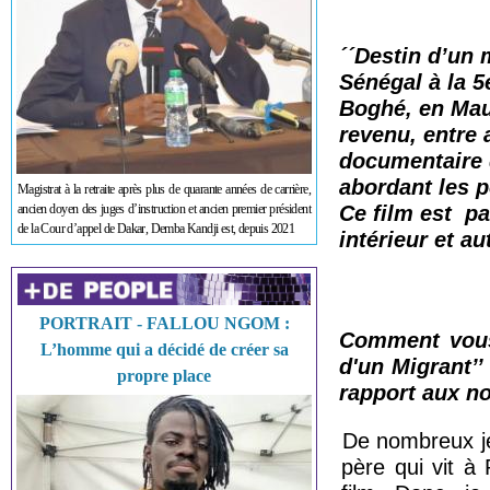
´´Destin d’un 
Sénégal à la 5
Boghé, en Maur
revenu, entre 
documentaire q
abordant les po
Magistrat à la retraite après plus de quarante années de carrière,
ancien doyen des juges d’instruction et ancien premier président
Ce film est pa
de la Cour d’appel de Dakar, Demba Kandji est, depuis 2021
intérieur et 
PORTRAIT - FALLOU NGOM :
Comment vous 
L’homme qui a décidé de créer sa
d'un Migrant’’
propre place
rapport aux no
De nombreux j
père qui vit à 