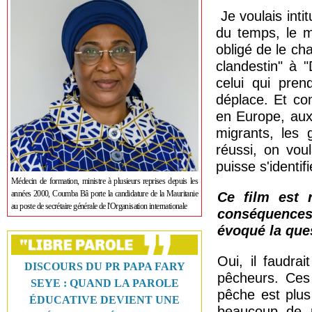
Je voulais intit
du temps, le m
obligé de le ch
clandestin" à 
celui qui pren
déplace. Et com
en Europe, aux 
migrants, les
réussi, on vou
puisse s'identifi
Médecin de formation, ministre à plusieurs reprises depuis les
années 2000, Coumba Bâ porte la candidature de la Mauritanie
Ce film est 
au poste de secrétaire générale de l'Organisation internationale
conséquences 
évoqué la que
Oui, il faudrai
DISCOURS DU PR PAPA FARY
pêcheurs. Ces
SEYE : QUAND LA PAROLE
pêche est plus
ÉDUCATIVE DEVIENT UNE
beaucoup de p