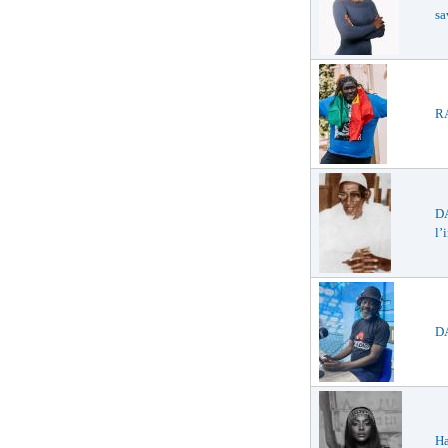
sa
RA
D
l’
DA
Ha