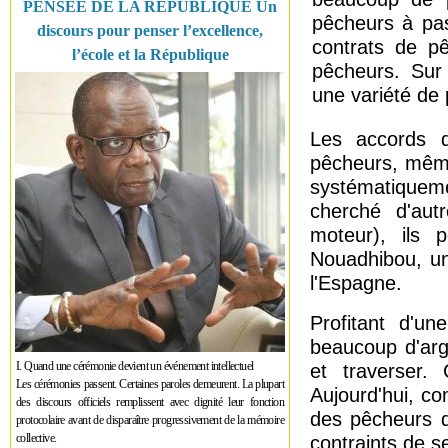
PENSÉE DE LA RÉPUBLIQUE Un
pêcheurs à pas
discours pour penser l’excellence,
contrats de p
l’école et la République
pêcheurs. Sur 
une variété de 
Les accords 
pêcheurs, même
systématiqueme
cherché d'aut
moteur), ils 
Nouadhibou, un
l'Espagne.
Profitant d'un
beaucoup d'arg
I. Quand une cérémonie devient un événement intellectuel
et traverser
Les cérémonies passent. Certaines paroles demeurent. La plupart
Aujourd'hui, co
des discours officiels remplissent avec dignité leur fonction
des pêcheurs q
protocolaire avant de disparaître progressivement de la mémoire
collective.
contraints de se