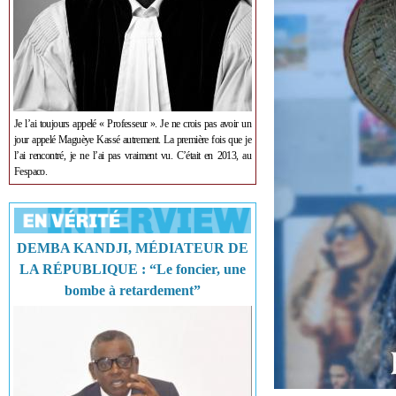
Je l’ai toujours appelé « Professeur ». Je ne crois pas avoir un
jour appelé Maguèye Kassé autrement. La première fois que je
l’ai rencontré, je ne l’ai pas vraiment vu. C’était en 2013, au
Fespaco.
DEMBA KANDJI, MÉDIATEUR DE
LA RÉPUBLIQUE : “Le foncier, une
bombe à retardement”