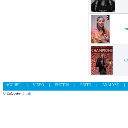
NE
CO
ACCUEIL
|
VIDEO
|
PHOTOS
|
EDITO
|
ANALYSE
|
© EnQuete+ |
mail