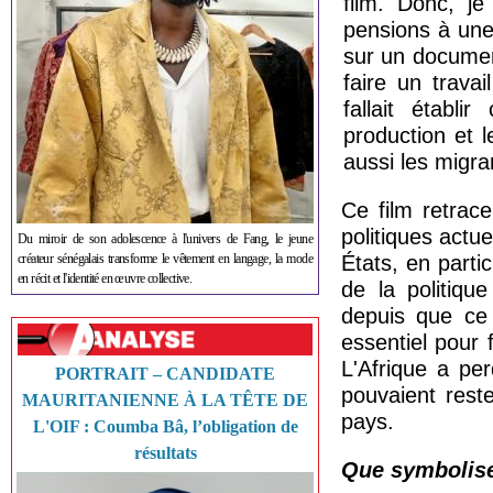
film. Donc, je
pensions à une
sur un document
faire un trava
fallait établi
production et 
aussi les migra
Ce film retrac
politiques actuel
Du miroir de son adolescence à l'univers de Fang, le jeune
créateur sénégalais transforme le vêtement en langage, la mode
États, en parti
en récit et l'identité en œuvre collective.
de la politiqu
depuis que ce 
essentiel pour f
L'Afrique a pe
PORTRAIT – CANDIDATE
pouvaient reste
MAURITANIENNE À LA TÊTE DE
pays.
L'OIF : Coumba Bâ, l’obligation de
résultats
Que symbolise 