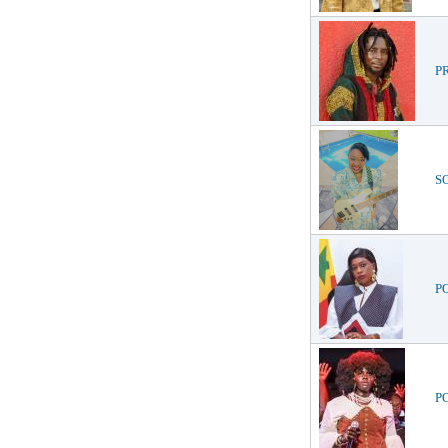
PR
SO
PO
PO