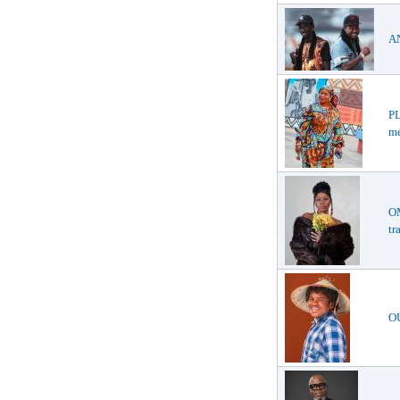
AN
PL
mé
O
tr
O