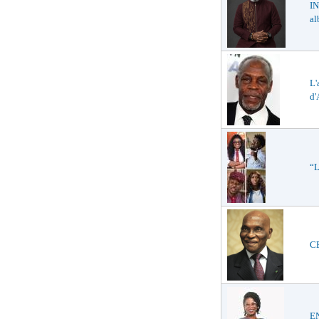
IN
a
L'
d'
“L
CE
E