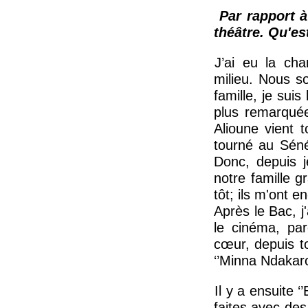
Par rapport à
théâtre. Qu'e
J’ai eu la cha
milieu. Nous so
famille, je suis
plus remarquée
Alioune vient t
tourné au Sén
Donc, depuis j
notre famille g
tôt; ils m'ont en
Après le Bac, j
le cinéma, pa
cœur, depuis t
‘’Minna Ndakaro
Il y a ensuite 
faites avec des