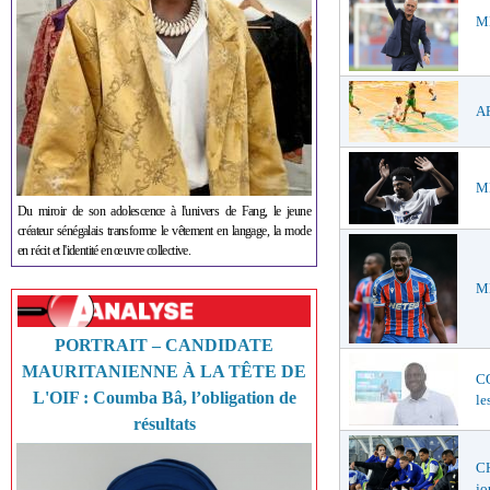
ME
AF
ME
Du miroir de son adolescence à l'univers de Fang, le jeune
créateur sénégalais transforme le vêtement en langage, la mode
en récit et l'identité en œuvre collective.
ME
PORTRAIT – CANDIDATE
MAURITANIENNE À LA TÊTE DE
C
L'OIF : Coumba Bâ, l’obligation de
le
résultats
CH
jo