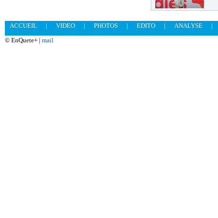
ACCUEIL
|
VIDEO
|
PHOTOS
|
EDITO
|
ANALYSE
|
© EnQuete+ |
mail