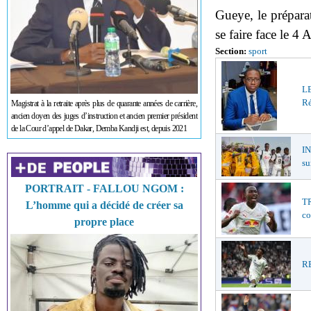
Gueye, le prépara
se faire face le 4 
Section:
sport
LE
Ré
Magistrat à la retraite après plus de quarante années de carrière,
ancien doyen des juges d’instruction et ancien premier président
de la Cour d’appel de Dakar, Demba Kandji est, depuis 2021
I
su
PORTRAIT - FALLOU NGOM :
TR
L’homme qui a décidé de créer sa
co
propre place
RE