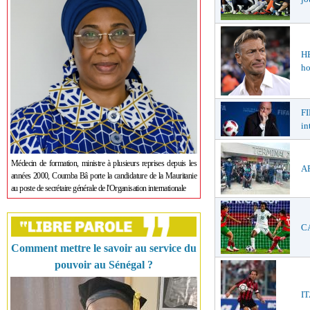
H
ho
FI
in
Médecin de formation, ministre à plusieurs reprises depuis les
AF
années 2000, Coumba Bâ porte la candidature de la Mauritanie
au poste de secrétaire générale de l'Organisation internationale
CA
Comment mettre le savoir au service du
pouvoir au Sénégal ?
IT