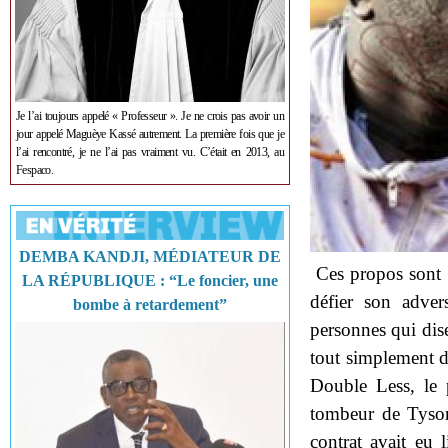
Je l’ai toujours appelé « Professeur ». Je ne crois pas avoir un
jour appelé Maguèye Kassé autrement. La première fois que je
l’ai rencontré, je ne l’ai pas vraiment vu. C’était en 2013, au
Fespaco.
DEMBA KANDJI, MÉDIATEUR DE
Ces propos sont 
LA RÉPUBLIQUE : “Le foncier, une
défier son adver
bombe à retardement”
personnes qui dis
tout simplement de
Double Less, le 
tombeur de Tyson
contrat avait eu 