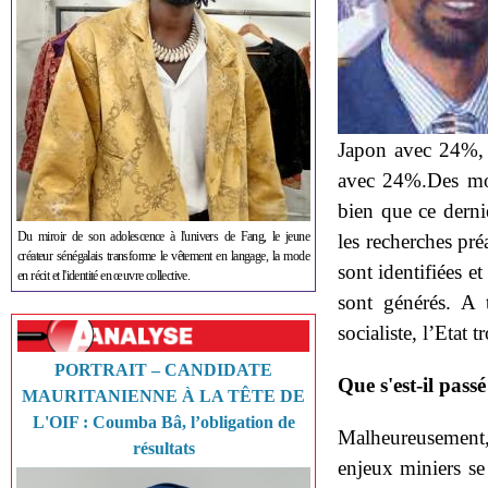
Japon avec 24%, 
avec 24%.Des mont
bien que ce derni
Du miroir de son adolescence à l'univers de Fang, le jeune
les recherches pré
créateur sénégalais transforme le vêtement en langage, la mode
sont identifiées e
en récit et l'identité en œuvre collective.
sont générés. A 
socialiste, l’Etat 
PORTRAIT – CANDIDATE
Que s'est-il pas
MAURITANIENNE À LA TÊTE DE
L'OIF : Coumba Bâ, l’obligation de
Malheureusement,
résultats
enjeux miniers se 