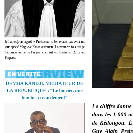
Je l’ai toujours appelé « Professeur ». Je ne crois pas avoir un
jour appelé Maguèye Kassé autrement. La première fois que je
l’ai rencontré, je ne l’ai pas vraiment vu. C’était en 2013, au
Fespaco.
DEMBA KANDJI, MÉDIATEUR DE
LA RÉPUBLIQUE : “Le foncier, une
bombe à retardement”
Le chiffre donne
dans les 1 000 mi
de Kédougou. Év
Guy Alain Preir