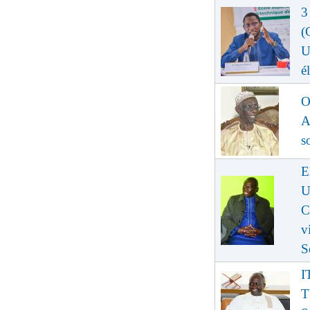
3
(
U
é
O
A
s
E
U
C
v
S
I
T