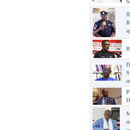
S
I
R
a
R
D
S
u
P
D
M
m
s