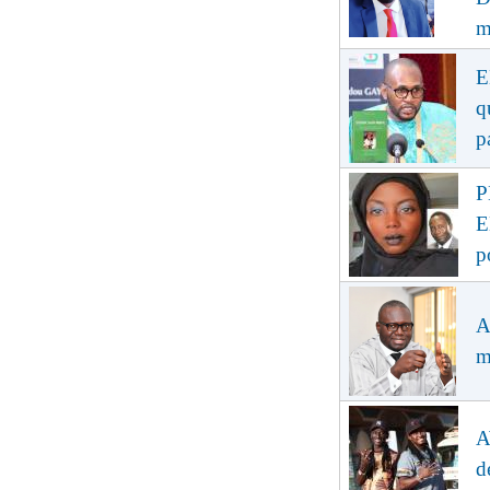
m
E
q
p
P
E
p
A
m
A
d