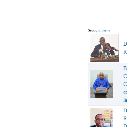
Section:
verite
D
R
B
C
C
c
là
D
R
D