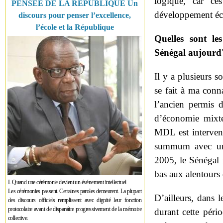
logique, car ce
PENSÉE DE LA RÉPUBLIQUE Un
développement é
discours pour penser l’excellence,
l’école et la République
Quelles sont le
Sénégal aujourd
Il y a plusieurs s
se fait à ma con
l’ancien permis 
d’économie mixte
MDL est intervenu
summum avec une
2005, le Sénégal n
bas aux alentours
I. Quand une cérémonie devient un événement intellectuel
Les cérémonies passent. Certaines paroles demeurent. La plupart
D’ailleurs, dans 
des discours officiels remplissent avec dignité leur fonction
protocolaire avant de disparaître progressivement de la mémoire
durant cette pério
collective.