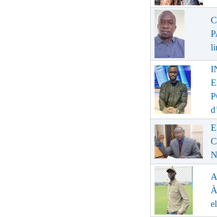
C
P
l
I
E
P
d
E
C
N
A
À
e