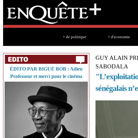
Sk
ma
co
+ de politique
+ d'economie
GUY ALAIN PR
SABODALA
ÉDITO PAR BIGUÉ BOB : Adieu
"L’exploitati
Professeur et merci pour le cinéma
sénégalais n’