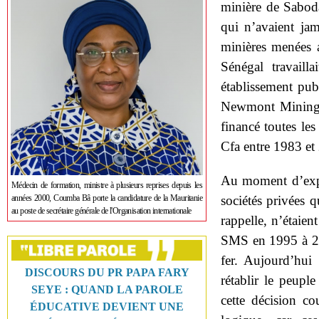
minière de Saboda
qui n’avaient jam
minières menées 
Sénégal travaill
établissement publ
Newmont Miningun
financé toutes le
Cfa entre 1983 et
Au moment d’exploi
Médecin de formation, ministre à plusieurs reprises depuis les
années 2000, Coumba Bâ porte la candidature de la Mauritanie
sociétés privées q
au poste de secrétaire générale de l'Organisation internationale
rappelle, n’étaie
SMS en 1995 à 2,5
fer. Aujourd’hui 
DISCOURS DU PR PAPA FARY
rétablir le peupl
SEYE : QUAND LA PAROLE
cette décision co
ÉDUCATIVE DEVIENT UNE