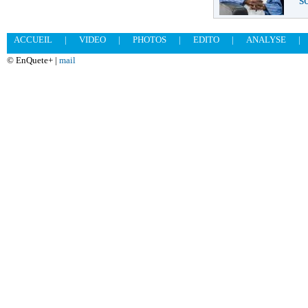
ACCUEIL
|
VIDEO
|
PHOTOS
|
EDITO
|
ANALYSE
|
© EnQuete+ |
mail