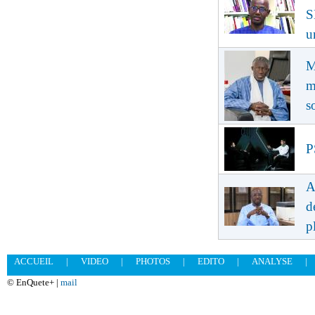
S
u
M
m
s
P
A
d
p
ACCUEIL
|
VIDEO
|
PHOTOS
|
EDITO
|
ANALYSE
|
© EnQuete+ |
mail