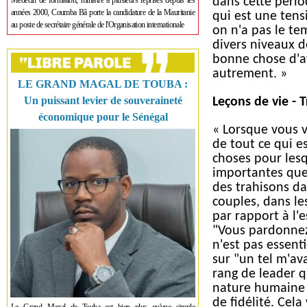
Médecin de formation, ministre à plusieurs reprises depuis les
dans cette périod
années 2000, Coumba Bâ porte la candidature de la Mauritanie
qui est une tens
au poste de secrétaire générale de l'Organisation internationale
on n'a pas le tem
divers niveaux d
bonne chose d'av
autrement. »
LE GRAND MAGAL DE TOUBA :
Un puissant levier de souveraineté
Leçons de vie - T
économique pour le Sénégal
« Lorsque vous v
de tout ce qui 
choses pour lesq
importantes que l
des trahisons dan
couples, dans le
par rapport à l'
"Vous pardonnez 
n'est pas essenti
sur "un tel m'ava
rang de leader q
nature humaine es
de fidélité. Cel