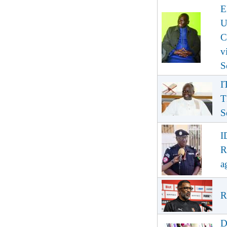
E
U
C
v
S
I
T
S
I
R
a
R
D