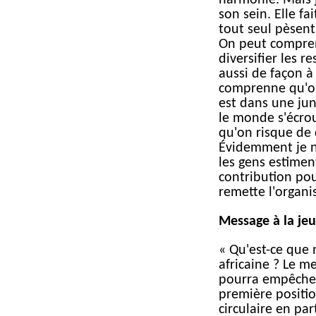
harmonie. Mais j
son sein. Elle fa
tout seul pèsent
On peut comprend
diversifier les r
aussi de façon 
comprenne qu'on
est dans une jung
le monde s'écrou
qu'on risque de 
Évidemment je ne
les gens estime
contribution pou
remette l'organi
Message à la je
« Qu'est-ce que n
africaine ? Le m
pourra empêcher 
première posit
circulaire en par