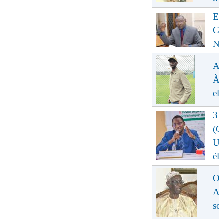
E
C
N
A
À
e
3
(
U
é
O
A
s