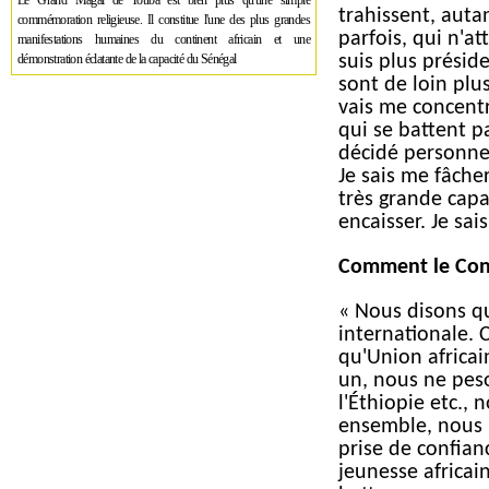
Le Grand Magal de Touba est bien plus qu'une simple
trahissent, auta
commémoration religieuse. Il constitue l'une des plus grandes
parfois, qui n'a
manifestations humaines du continent africain et une
démonstration éclatante de la capacité du Sénégal
suis plus présid
sont de loin plu
vais me concentr
qui se battent p
décidé personnel
Je sais me fâche
très grande capa
encaisser. Je sai
Comment le Conti
« Nous disons qu'
internationale. 
qu'Union africain
un, nous ne pes
l'Éthiopie etc.
ensemble, nous p
prise de confian
jeunesse africai