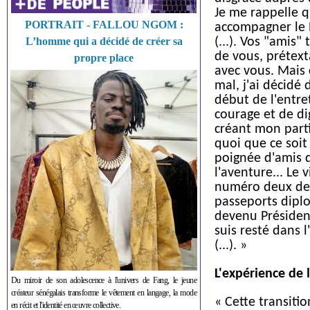
Je me rappelle q
PORTRAIT - FALLOU NGOM :
accompagner le Pr
L’homme qui a décidé de créer sa
(...). Vos "amis
de vous, prétext
propre place
avec vous. Mais 
mal, j'ai décidé
début de l'entre
courage et de di
créant mon parti
quoi que ce soit 
poignée d'amis 
l'aventure... Le 
numéro deux de l
passeports diplo
devenu Présiden
suis resté dans 
(...). »
L'expérience de 
Du miroir de son adolescence à l'univers de Fang, le jeune
créateur sénégalais transforme le vêtement en langage, la mode
« Cette transitio
en récit et l'identité en œuvre collective.