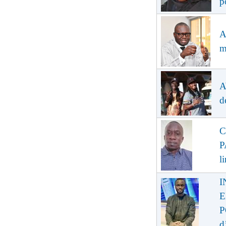
p
A
m
A
d
C
P
l
I
E
P
d