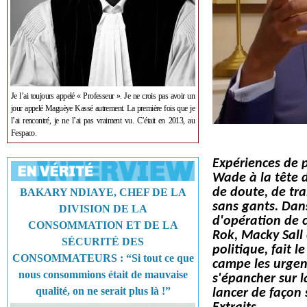
Je l’ai toujours appelé « Professeur ». Je ne crois pas avoir un
jour appelé Maguèye Kassé autrement. La première fois que je
l’ai rencontré, je ne l’ai pas vraiment vu. C’était en 2013, au
Fespaco.
Expériences de 
Wade à la tête 
de doute, de tra
BAKARY NDIAYE, CHEF DE LA
sans gants. Dans
DIVISION DE LA
d'opération de 
CONSOMMATION ET DE LA
Rok, Macky Sall 
SÉCURITÉ DES
politique, fait l
CONSOMMATEURS : “Si tout ce que
campe les urgenc
nous consommions était de mauvaise
s'épancher sur l
qualité, on ne serait plus là !”
lancer de façon 