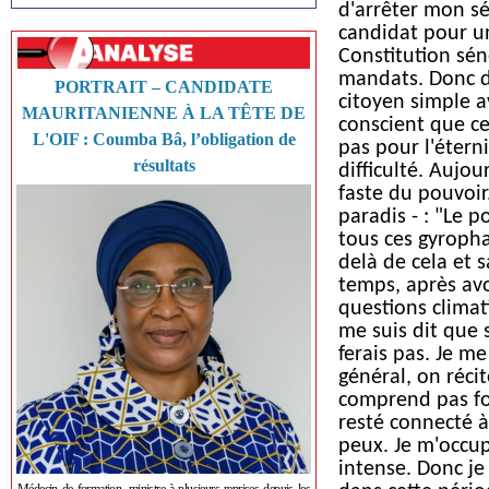
d'arrêter mon sé
candidat pour un
Constitution sén
mandats. Donc d
PORTRAIT – CANDIDATE
citoyen simple a
MAURITANIENNE À LA TÊTE DE
conscient que c
L'OIF : Coumba Bâ, l’obligation de
pas pour l'éterni
résultats
difficulté. Aujou
faste du pouvoir.
paradis - : "Le p
tous ces gyrophar
delà de cela et 
temps, après avo
questions clima
me suis dit que s
ferais pas. Je m
général, on réci
comprend pas for
resté connecté à
peux. Je m'occup
intense. Donc je