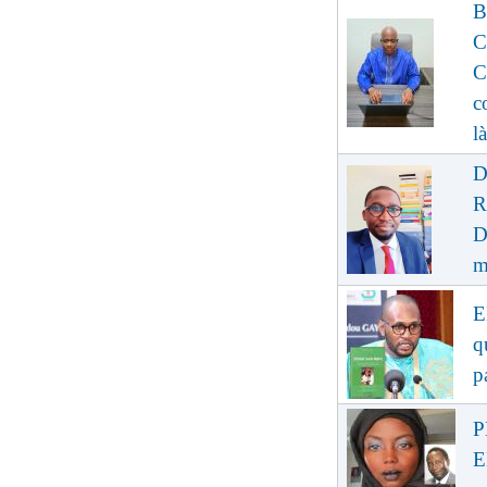
B
C
C
c
là
D
R
D
m
E
q
p
P
E