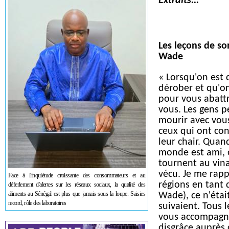
Extraits...
Les leçons de s
Wade
« Lorsqu'on est 
dérober et qu'on
pour vous abatt
vous. Les gens p
mourir avec vous
ceux qui ont co
leur chair. Quan
monde est ami, 
tournent au vinai
vécu. Je me rapp
Face à l'inquiétude croissante des consommateurs et au
régions en tant
déferlement d'alertes sur les réseaux sociaux, la qualité des
aliments au Sénégal est plus que jamais sous la loupe. Saisies
Wade), ce n'étai
record, rôle des laboratoires
suivaient. Tous 
vous accompagne
disgrâce auprès 