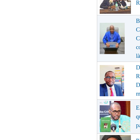
R
B
C
C
c
là
D
R
D
m
E
q
p