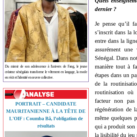
Quels enseignemen
dernier ?
Je pense qu’il f
s’inscrit dans la
entre dans la lign
assurément une v
Sénégal. Dans not
manière tout à fa
Du miroir de son adolescence à l'univers de Fang, le jeune
créateur sénégalais transforme le vêtement en langage, la mode
étapes dans un pays
en récit et l'identité en œuvre collective.
de la routinisat
routinisation où
facteur non pas 
PORTRAIT – CANDIDATE
régénération de l
MAURITANIENNE À LA TÊTE DE
même quelques part
L'OIF : Coumba Bâ, l’obligation de
résultats
qui a produit son 
la lisibilité du je