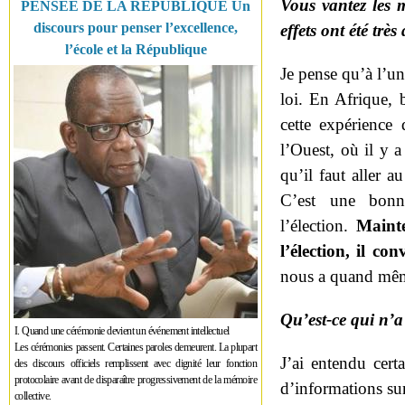
Vous vantez les m
PENSÉE DE LA RÉPUBLIQUE Un
discours pour penser l’excellence,
effets ont été très
l’école et la République
Je pense qu’à l’una
loi. En Afrique, 
cette expérience
l’Ouest, où il y 
qu’il faut aller 
C’est une bonne
l’élection.
Mainte
l’élection, il co
nous a quand même
Qu’est-ce qui n’a
I. Quand une cérémonie devient un événement intellectuel
Les cérémonies passent. Certaines paroles demeurent. La plupart
J’ai entendu cert
des discours officiels remplissent avec dignité leur fonction
protocolaire avant de disparaître progressivement de la mémoire
d’informations sur
collective.