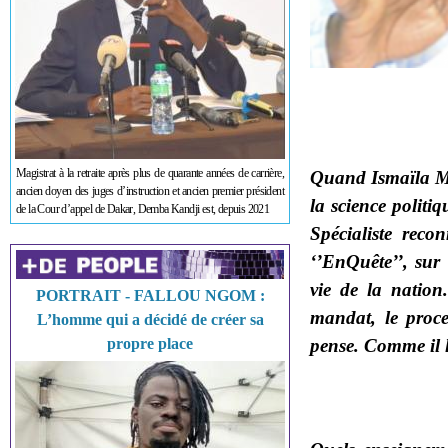
Magistrat à la retraite après plus de quarante années de carrière,
Quand Ismaïla Ma
ancien doyen des juges d’instruction et ancien premier président
la science politi
de la Cour d’appel de Dakar, Demba Kandji est, depuis 2021
Spécialiste recon
‘’EnQuête’’, sur 
vie de la nation
PORTRAIT - FALLOU NGOM :
mandat, le proces
L’homme qui a décidé de créer sa
propre place
pense. Comme il l