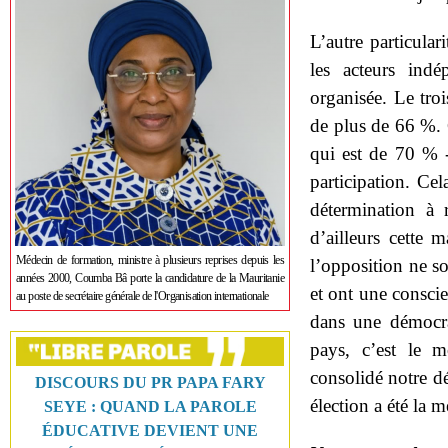
L’autre particular
les acteurs indé
organisée. Le troi
de plus de 66 %. 
qui est de 70 % 
participation. Cel
détermination à r
d’ailleurs cette 
Médecin de formation, ministre à plusieurs reprises depuis les
l’opposition ne so
années 2000, Coumba Bâ porte la candidature de la Mauritanie
et ont une consci
au poste de secrétaire générale de l'Organisation internationale
dans une démocra
pays, c’est le m
consolidé notre dé
DISCOURS DU PR PAPA FARY
élection a été la m
SEYE : QUAND LA PAROLE
ÉDUCATIVE DEVIENT UNE