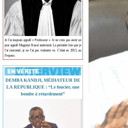
Je l’ai toujours appelé « Professeur ». Je ne crois pas avoir un
jour appelé Maguèye Kassé autrement. La première fois que je
l’ai rencontré, je ne l’ai pas vraiment vu. C’était en 2013, au
Fespaco.
DEMBA KANDJI, MÉDIATEUR DE
LA RÉPUBLIQUE : “Le foncier, une
bombe à retardement”