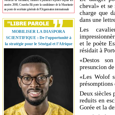
Médecin de formation, ministre à plusieurs reprises depuis les
cheval» et se 
années 2000, Coumba Bâ porte la candidature de la Mauritanie
au poste de secrétaire générale de l'Organisation internationale
charge que da
dans une lettr
Les cavali
MOBILISER LA DIASPORA
impressionnèr
SCIENTIFIQUE : De l’opportunité à
et le poète E
la stratégie pour le Sénégal et l’Afrique
résidait à Port
«Destos so
presuncion de 
«Les Wolof so
présomptions 
Deux siècles 
reduits en esc
Gorée et la de