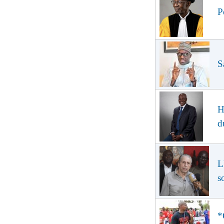
P
S
H
d
L
s
*