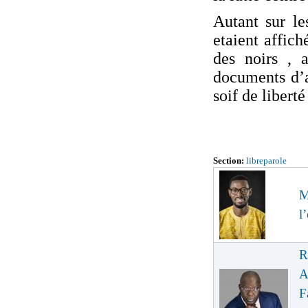
Autant sur l
etaient affic
des noirs , 
documents d’ar
soif de libert
Section:
libreparole
M
l
R
A
F