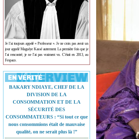
Je l’ai toujours appelé « Professeur ». Je ne crois pas avoir un
jour appelé Maguèye Kassé autrement. La première fois que je
l’ai rencontré, je ne l’ai pas vraiment vu. C’était en 2013, au
Fespaco.
BAKARY NDIAYE, CHEF DE LA
DIVISION DE LA
CONSOMMATION ET DE LA
SÉCURITÉ DES
CONSOMMATEURS : “Si tout ce que
nous consommions était de mauvaise
qualité, on ne serait plus là !”