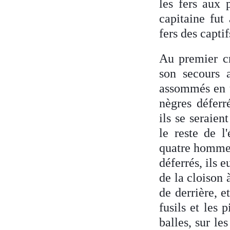
les fers aux 
capitaine fut
fers des captif
Au premier cri
son secours 
assommés en u
nègres déferré
ils se seraien
le reste de l
quatre hommes;
déferrés, ils e
de la cloison 
de derrière, e
fusils et les p
balles, sur le