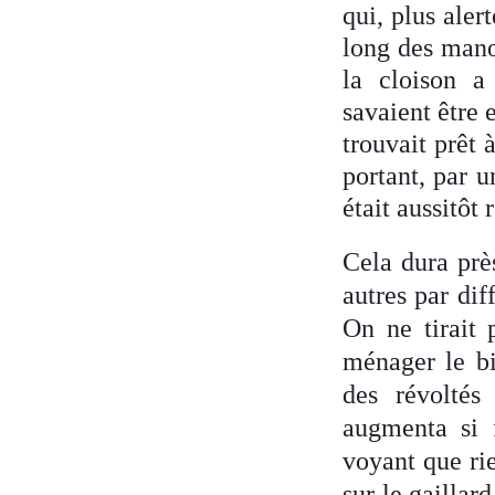
qui, plus aler
long des manœu
la cloison a 
savaient être 
trouvait prêt 
portant, par u
était aussitôt
Cela dura près
autres par dif
On ne tirait 
ménager le bi
des révoltés
augmenta si f
voyant que rie
sur le gaillar