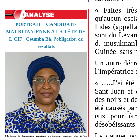
« Faites trè
qu'aucun escl
PORTRAIT – CANDIDATE
Indes (appell
MAURITANIENNE À LA TÊTE DE
sont du Levan
L'OIF : Coumba Bâ, l’obligation de
d. musulman]
résultats
Guinée, sans n
Un autre décr
l’impératrice 
« …..J’ai été
Sant Juan et 
des noirs et d
été causés par
eux pour êtr
désobéissants e
Le danger po