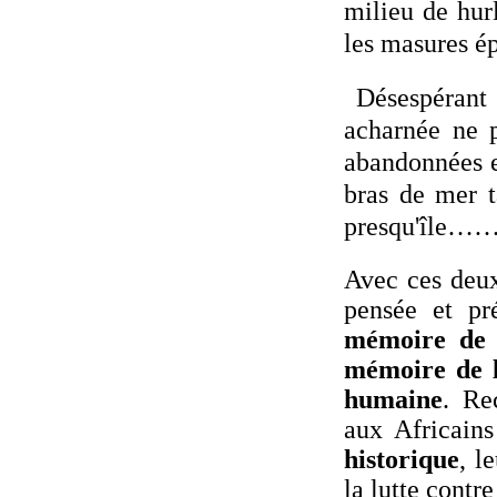
milieu de hurl
les masures ép
Désespérant d
acharnée ne p
abandonnées e
bras de mer ta
presqu'île……
Avec ces deux 
pensée et p
mémoire de l
mémoire de la
humaine
. Re
aux Africains
historique
, l
la lutte contre