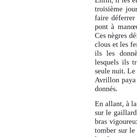
troisième jou
faire déferrer
pont à manœuv
Ces nègres dé
clous et les f
ils les donn
lesquels ils 
seule nuit. Le
Avrillon paya 
donnés.
En allant, à l
sur le gaillar
bras vigoureux
tomber sur le 