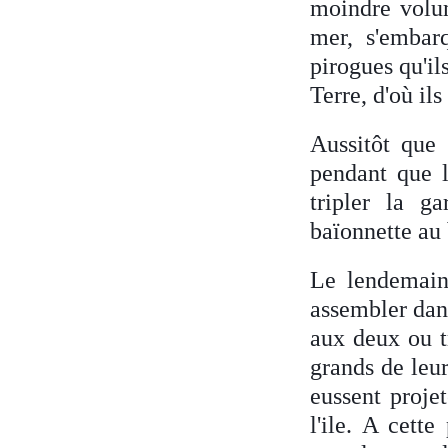
moindre volum
mer, s'embar
pirogues qu'il
Terre, d'où il
Aussitôt que 
pendant que le
tripler la g
baïonnette au 
Le lendemain 
assembler dans
aux deux ou tr
grands de leur
eussent projet
l'ile. A cette