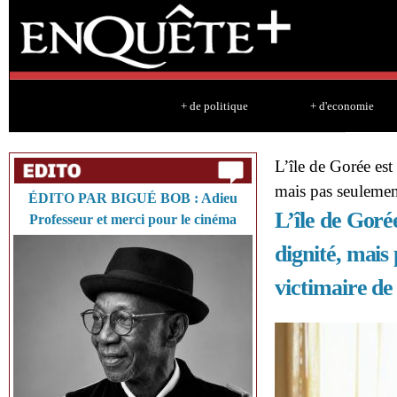
Sk
ma
co
+ de politique
+ d'economie
L’île de Gorée est 
mais pas seulemen
ÉDITO PAR BIGUÉ BOB : Adieu
L’île de Gorée
Professeur et merci pour le cinéma
dignité, mais
victimaire de