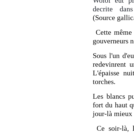
Wolof eut pl
decrite dan
(Source gallic
Cette même d
gouverneurs n
Sous l'un d'e
redevinrent u
L'épaisse nu
torches.
Les blancs pu
fort du haut 
jour-là mieux i
Ce soir-là, 