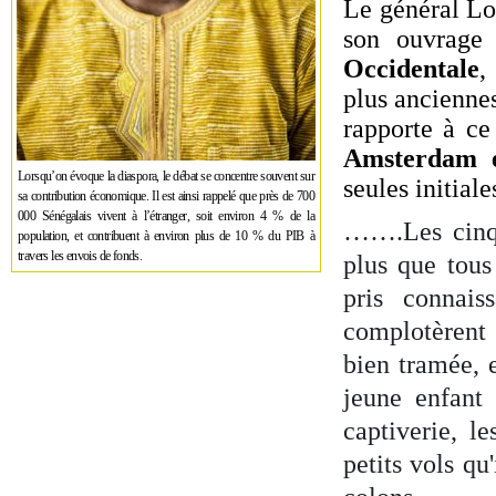
Le général Lou
son ouvrag
Occidentale
,
plus anciennes
rapporte à ce
Amsterdam 
Lorsqu’on évoque la diaspora, le débat se concentre souvent sur
seules initial
sa contribution économique. Il est ainsi rappelé que près de 700
000 Sénégalais vivent à l’étranger, soit environ 4 % de la
…….Les cinq c
population, et contribuent à environ plus de 10 % du PIB à
travers les envois de fonds.
plus que tous 
pris connai
complotèrent 
bien tramée, 
jeune enfant
captiverie, l
petits vols qu