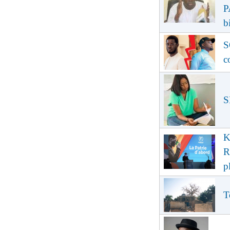
P
b
S
c
S
K
R
p
T