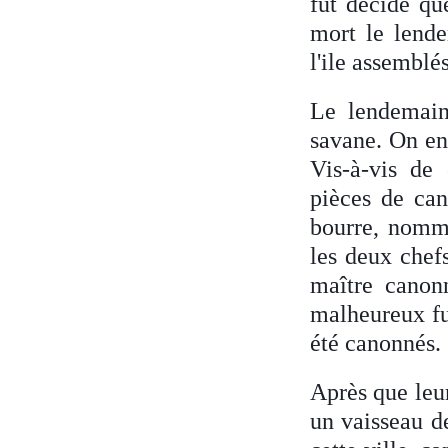
fut décidé qu
mort le lende
l'ile assemblé
Le lendemain,
savane. On en 
Vis-à-vis de 
pièces de can
bourre, nommé
les deux chefs
maître canonn
malheureux fur
été canonnés.
Après que leur
un vaisseau d