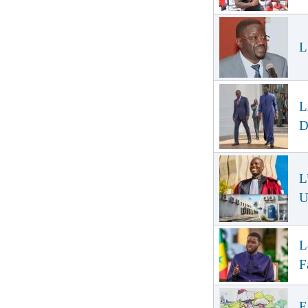
L
L
D
L
U
L
F
E