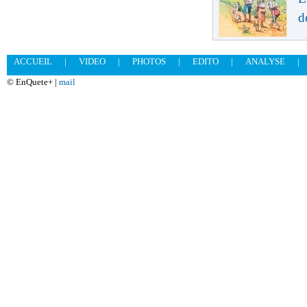
d
ACCUEIL
|
VIDEO
|
PHOTOS
|
EDITO
|
ANALYSE
|
© EnQuete+ |
mail