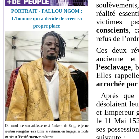
soulèvements,
PORTRAIT - FALLOU NGOM :
réalité essent
L’homme qui a décidé de créer sa
victimes p
propre place
conscients
, c
refus de l’ord
Ces deux rév
ancienne e
l’esclavage
, 
Elles rappell
arrachée par 
Après que le
désolaient le
et Empereur g
le 11 Mai 152
Du miroir de son adolescence à l'univers de Fang, le jeune
ses possession
créateur sénégalais transforme le vêtement en langage, la mode
suivante :
en récit et l'identité en œuvre collective.