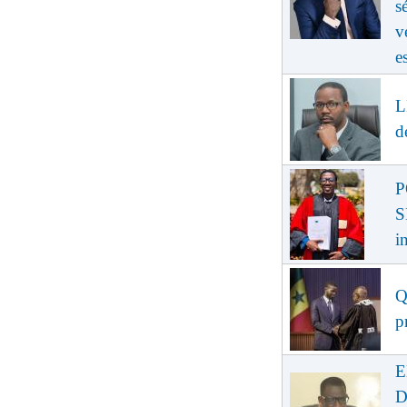
s
v
e
L
d
P
S
i
Q
p
E
D