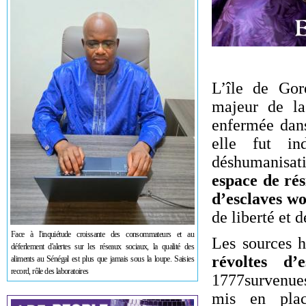
L’île de Go
majeur de la 
enfermée dan
elle fut in
déshumanisati
espace de rés
d’esclaves wo
de liberté et 
Face à l'inquiétude croissante des consommateurs et au
Les sources h
déferlement d'alertes sur les réseaux sociaux, la qualité des
révoltes d’
aliments au Sénégal est plus que jamais sous la loupe. Saisies
record, rôle des laboratoires
1777survenue
mis en plac