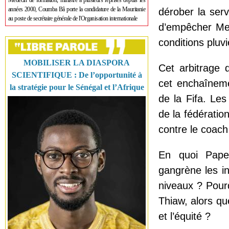
Médecin de formation, ministre à plusieurs reprises depuis les
années 2000, Coumba Bâ porte la candidature de la Mauritanie
dérober la ser
au poste de secrétaire générale de l'Organisation internationale
d’empêcher Men
conditions pluv
MOBILISER LA DIASPORA
Cet arbitrage 
SCIENTIFIQUE : De l’opportunité à
cet enchaîneme
la stratégie pour le Sénégal et l’Afrique
de la Fifa. Les
de la fédératio
contre le coac
En quoi Pape 
gangrène les in
niveaux ? Pour
Thiaw, alors qu
et l’équité ?