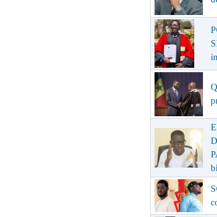
P
S
i
Q
p
E
D
P
b
S
c