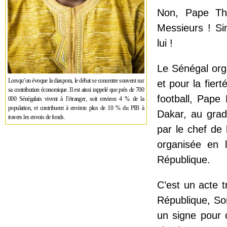
Non, Pape Thi
Messieurs ! Si
lui !
Le Sénégal orga
Lorsqu’on évoque la diaspora, le débat se concentre souvent sur
et pour la fier
sa contribution économique. Il est ainsi rappelé que près de 700
football, Pape
000 Sénégalais vivent à l’étranger, soit environ 4 % de la
population, et contribuent à environ plus de 10 % du PIB à
Dakar, au grad
travers les envois de fonds.
par le chef de 
organisée en l
République.
C’est un acte t
République, So
un signe pour c