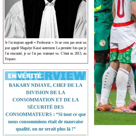
Je l’ai toujours appelé « Professeur ». Je ne crois pas avoir un
jour appelé Maguèye Kassé autrement. La première fois que je
l’ai rencontré, je ne l’ai pas vraiment vu. C’était en 2013, au
Fespaco.
BAKARY NDIAYE, CHEF DE LA
DIVISION DE LA
CONSOMMATION ET DE LA
SÉCURITÉ DES
CONSOMMATEURS : “Si tout ce que
nous consommions était de mauvaise
qualité, on ne serait plus là !”