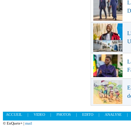
L
D
L
U
L
F
E
d
ACCUEIL
|
VIDEO
|
PHOTOS
|
EDITO
|
ANALYSE
|
© EnQuete+ |
mail