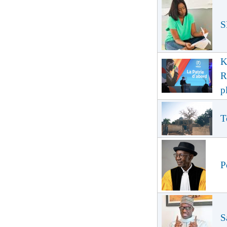
S
K
R
p
T
P
S