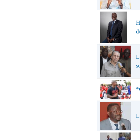
H
d
L
s
*
L