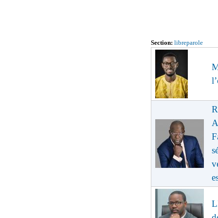
Section:
libreparole
M
l
R
A
F
s
v
e
L
d