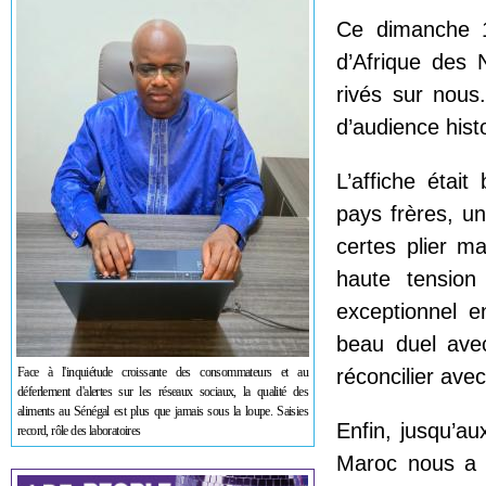
Ce dimanche 1
d’Afrique des 
rivés sur nous
d’audience histo
L’affiche était
pays frères, uni
certes plier 
haute tension
exceptionnel e
beau duel ave
Face à l'inquiétude croissante des consommateurs et au
réconcilier ave
déferlement d'alertes sur les réseaux sociaux, la qualité des
aliments au Sénégal est plus que jamais sous la loupe. Saisies
Enfin, jusqu’au
record, rôle des laboratoires
Maroc nous a r