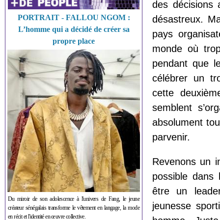
des décisions 
PORTRAIT - FALLOU NGOM :
désastreux. Mal
L’homme qui a décidé de créer sa
pays organisat
propre place
monde où trop 
pendant que le
célébrer un t
cette deuxième
semblent s’org
absolument tou
parvenir.
Revenons un in
possible dans
être un leade
Du miroir de son adolescence à l'univers de Fang, le jeune
jeunesse sport
créateur sénégalais transforme le vêtement en langage, la mode
en récit et l'identité en œuvre collective.