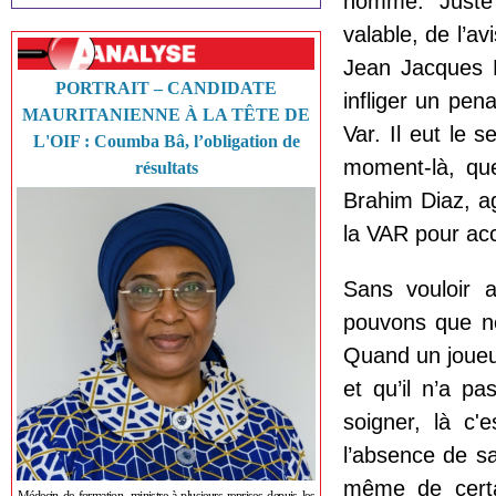
homme. Juste 
valable, de l’av
Jean Jacques N
PORTRAIT – CANDIDATE
infliger un pena
MAURITANIENNE À LA TÊTE DE
Var. Il eut le s
L'OIF : Coumba Bâ, l’obligation de
moment-là, que
résultats
Brahim Diaz, ag
la VAR pour acc
Sans vouloir 
pouvons que no
Quand un joueu
et qu’il n’a pa
soigner, là c'
l’absence de s
même de certa