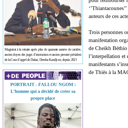
pour rembourser le
‘’Thiantacounes’’ 
auteurs de ces acte
Trois personnes on
manifestation organ
de Cheikh Béthio T
Magistrat à la retraite après plus de quarante années de carrière,
ancien doyen des juges d’instruction et ancien premier président
l’interpellation e
de la Cour d’appel de Dakar, Demba Kandji est, depuis 2021
manifestants s’ins
de Thiès à la MA
PORTRAIT - FALLOU NGOM :
L’homme qui a décidé de créer sa
propre place