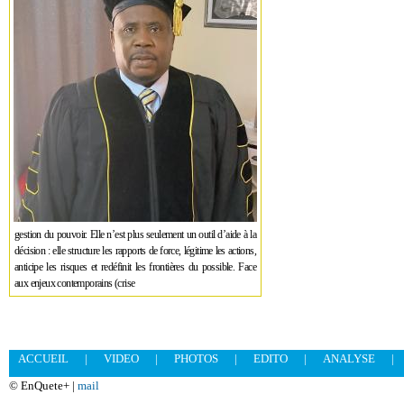
gestion du pouvoir. Elle n’est plus seulement un outil d’aide à la
décision : elle structure les rapports de force, légitime les actions,
anticipe les risques et redéfinit les frontières du possible. Face
aux enjeux contemporains (crise
ACCUEIL
|
VIDEO
|
PHOTOS
|
EDITO
|
ANALYSE
|
© EnQuete+ |
mail