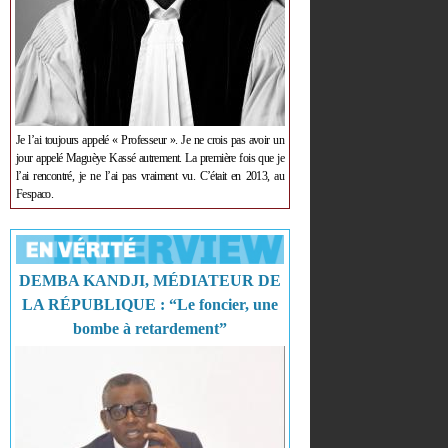
Je l’ai toujours appelé « Professeur ». Je ne crois pas avoir un
jour appelé Maguèye Kassé autrement. La première fois que je
l’ai rencontré, je ne l’ai pas vraiment vu. C’était en 2013, au
Fespaco.
DEMBA KANDJI, MÉDIATEUR DE
LA RÉPUBLIQUE : “Le foncier, une
bombe à retardement”