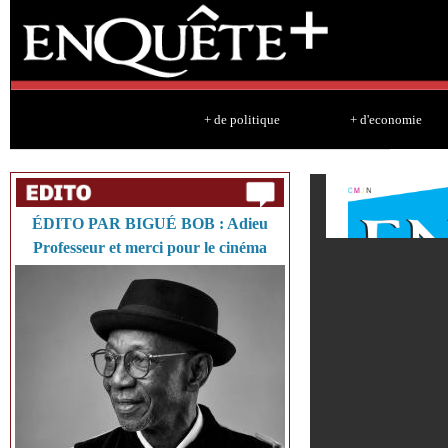
Sk
ma
co
+ de politique
+ d'economie
ÉDITO PAR BIGUÉ BOB : Adieu
Professeur et merci pour le cinéma