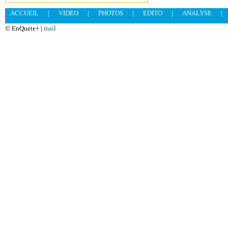
ACCUEIL
|
VIDEO
|
PHOTOS
|
EDITO
|
ANALYSE
|
© EnQuete+ |
mail