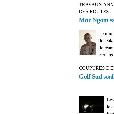
TRAVAUX ANNU
DES ROUTES
Mor Ngom sati
Le minis
de Dakar
de réam
certains
COUPURES D'É
Golf Sud souf
Les
le 
Sen