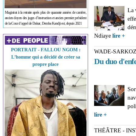
La 
Magistrat à la retraite après plus de quarante années de carrière,
eff
ancien doyen des juges d’instruction et ancien premier président
de la Cour d’appel de Dakar, Demba Kandji est, depuis 2021
dém
abou
Ndiaye
lire +
présid
PORTRAIT - FALLOU NGOM :
WADE-SARKOZ
L’homme qui a décidé de créer sa
Du duo d'enfe
propre place
Sor
nav
pol
about WADE-SAR
lire +
THÉÂTRE - IN