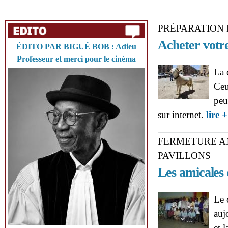
PRÉPARATION 
Acheter votr
ÉDITO PAR BIGUÉ BOB : Adieu
Professeur et merci pour le cinéma
La 
Ceu
peu
sur internet.
lire +
FERMETURE A
PAVILLONS
Les amicales
Le 
auj
et 