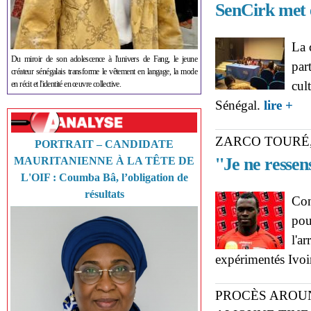
SenCirk met e
La 
Du miroir de son adolescence à l'univers de Fang, le jeune
par
créateur sénégalais transforme le vêtement en langage, la mode
cul
en récit et l'identité en œuvre collective.
abo
Sénégal.
lire +
''Th
ZARCO TOURÉ
PORTRAIT – CANDIDATE
''Je ne ressen
MAURITANIENNE À LA TÊTE DE
L'OIF : Coumba Bâ, l’obligation de
résultats
Con
pou
l'a
expérimentés Ivoi
PROCÈS AROUN