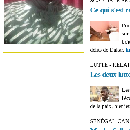
SCANDALE SEX
Ce qui s'est 
Pou
sur
boî
délits de Dakar.
li
LUTTE - RELA
Les deux lutt
Les
l'é
de la paix, hier 
SÉNÉGAL-CA