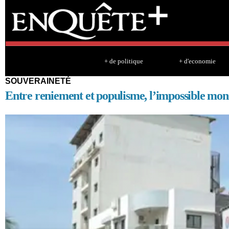
Sk
ma
co
+ de politique
+ d'economie
SOUVERAINETÉ
Entre reniement et populisme, l’impossible mon