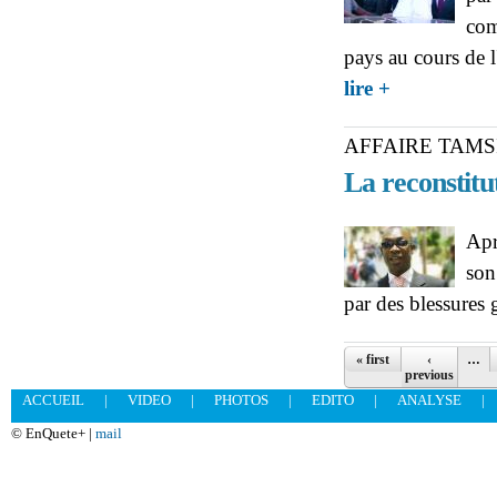
com
pays au cours de l
about BUDGET 20
lire +
AFFAIRE TAMS
La reconstitut
Apr
son
par des blessures 
Pages
« first
‹
…
previous
ACCUEIL
|
VIDEO
|
PHOTOS
|
EDITO
|
ANALYSE
|
© EnQuete+ |
mail