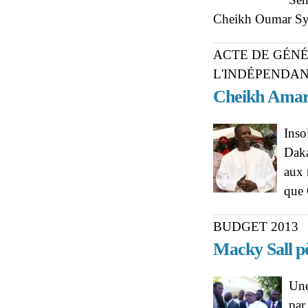
Cheikh Oumar Sy,
ACTE DE GÉNÉ
L'INDÉPENDA
Cheikh Amar 
Inso
Daka
aux 
que 
BUDGET 2013
Macky Sall pè
Une
par