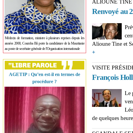
ALIOUNE TINE
Renvoyé au 2
Pré
cen
Médecin de formation, ministre à plusieurs reprises depuis les
Alioune Tine et S
années 2000, Coumba Bâ porte la candidature de la Mauritanie
au poste de secrétaire générale de l'Organisation internationale
about PROCÈS AROUN
+
VISITE PRÉSI
AGETIP : Qu’en est-il en termes de
François Hol
procédure ?
Le 
ven
Léo
de quelques heure