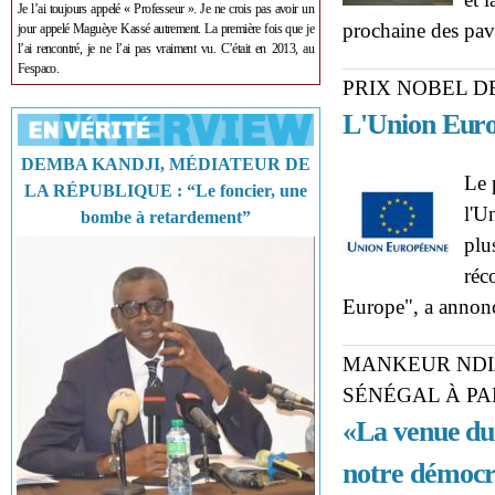
Je l’ai toujours appelé « Professeur ». Je ne crois pas avoir un
prochaine des pav
jour appelé Maguèye Kassé autrement. La première fois que je
l’ai rencontré, je ne l’ai pas vraiment vu. C’était en 2013, au
Fespaco.
PRIX NOBEL DE
L'Union Euro
DEMBA KANDJI, MÉDIATEUR DE
Le 
LA RÉPUBLIQUE : “Le foncier, une
l'U
bombe à retardement”
plu
réc
Europe", a annon
MANKEUR NDI
SÉNÉGAL À PA
«La venue du
notre démocr