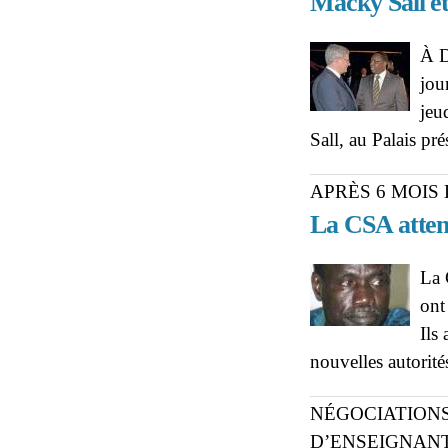
Macky Sall et
À D
jou
jeu
Sall, au Palais pré
APRÈS 6 MOI
La CSA atten
La 
ont
Ils
nouvelles autorité
NÉGOCIATION
D’ENSEIGNAN