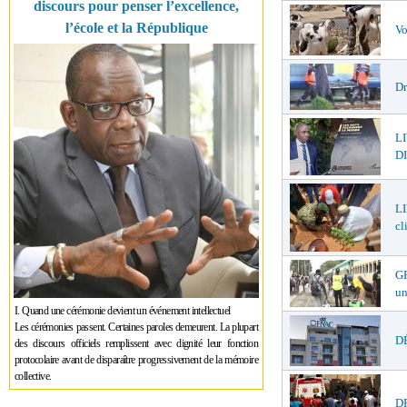
discours pour penser l’excellence,
l’école et la République
Vo
Dr
L
DI
LI
cl
GR
un
I. Quand une cérémonie devient un événement intellectuel
Les cérémonies passent. Certaines paroles demeurent. La plupart
DÉ
des discours officiels remplissent avec dignité leur fonction
protocolaire avant de disparaître progressivement de la mémoire
collective.
DR