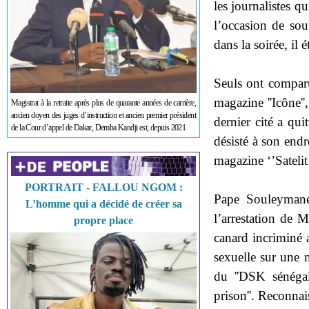
les journalistes q
l’occasion de sout
dans la soirée, il é
Seuls ont comparu 
magazine ''Icône
Magistrat à la retraite après plus de quarante années de carrière,
ancien doyen des juges d’instruction et ancien premier président
dernier cité a qui
de la Cour d’appel de Dakar, Demba Kandji est, depuis 2021
désisté à son endr
magazine ‘’Satelit
PORTRAIT - FALLOU NGOM :
Pape Souleymane 
L’homme qui a décidé de créer sa
l’arrestation de 
propre place
canard incriminé 
sexuelle sur une 
du ''DSK sénégal
prison''. Reconnais