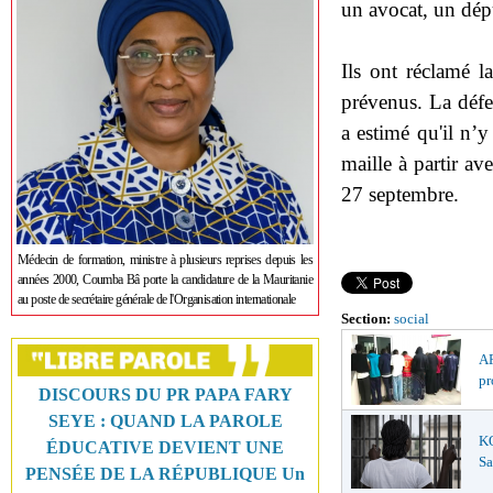
un avocat, un dép
Ils ont réclamé 
prévenus. La défe
a estimé qu'il n’y
maille à partir av
27 septembre.
Médecin de formation, ministre à plusieurs reprises depuis les
années 2000, Coumba Bâ porte la candidature de la Mauritanie
au poste de secrétaire générale de l'Organisation internationale
Section:
social
AF
pr
DISCOURS DU PR PAPA FARY
SEYE : QUAND LA PAROLE
K
ÉDUCATIVE DEVIENT UNE
Sa
PENSÉE DE LA RÉPUBLIQUE Un