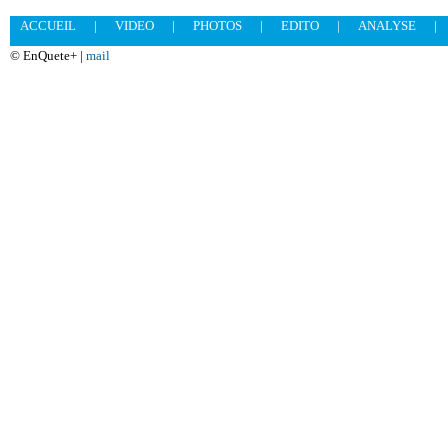
ACCUEIL
|
VIDEO
|
PHOTOS
|
EDITO
|
ANALYSE
|
© EnQuete+ |
mail