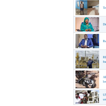
Te
Dé
Re
R
fr
A
lo
U
un