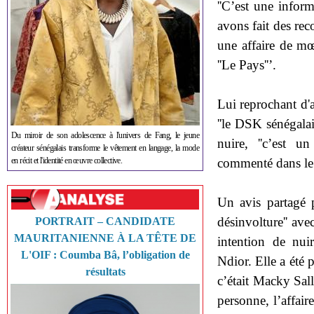
''C’est une infor
avons fait des re
une affaire de mœu
''Le Pays''’.
Lui reprochant d'
''le DSK sénégalais
Du miroir de son adolescence à l'univers de Fang, le jeune
nuire, ''c’est un
créateur sénégalais transforme le vêtement en langage, la mode
commenté dans le s
en récit et l'identité en œuvre collective.
Un avis partagé 
désinvolture'' av
PORTRAIT – CANDIDATE
MAURITANIENNE À LA TÊTE DE
intention de nui
L'OIF : Coumba Bâ, l’obligation de
Ndior. Elle a été
résultats
c’était Macky Sall 
personne, l’affair