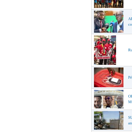
AF
co
Ru
Pé
O
MŒ
S
an