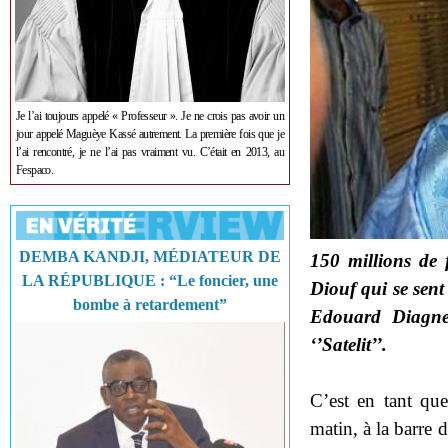
Je l’ai toujours appelé « Professeur ». Je ne crois pas avoir un
jour appelé Maguèye Kassé autrement. La première fois que je
l’ai rencontré, je ne l’ai pas vraiment vu. C’était en 2013, au
Fespaco.
DEMBA KANDJI, MÉDIATEUR DE
150 millions de
LA RÉPUBLIQUE : “Le foncier, une
Diouf qui se sent
bombe à retardement”
Edouard Diagne
‘’Satelit’’.
C’est en tant qu
matin, à la barre 