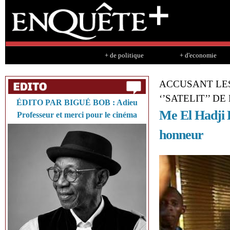
Sk
ma
co
+ de politique
+ d'economie
ACCUSANT LES 
‘’SATELIT’’ D
ÉDITO PAR BIGUÉ BOB : Adieu
Me El Hadji D
Professeur et merci pour le cinéma
honneur