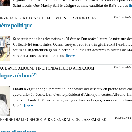
Saint-Louis. Que Macky Sall le désigne comme candidat de BBY ou pas
li
Publié le 26 Au
EYE, MINISTRE DES COLLECTIVITES TERRITORIALES
ètre politique
Sans pitié pour les adversaires qu’il écrase l’un après l’autre, le ministre de
Collectivité territoriales, Oumar Guèye, peut être très généreux à l’endroit 
soutiens. Ingénieur en génie électrique, il est l’un des rares ministres de M
survécu à tous les remaniements.
lire +
about OUMAR GUEYE, MINISTR
COLLECTIVITES TERRITORIAL
géomètre politique
Publié le 14 Au
ACE AVEC ALIOUNE TINE, FONDATEUR D’AFRIKAJOM
ogue a échoué’’
Enfant à Ziguinchor, il préférait aller chasser des oiseaux en pleine forêt c
que d’aller à l’école. Lui, c’est le président d’Afrikajom center, Alioune T
qui avait fondé le Vacarme Jazz, au lycée Gaston Berger, pour imiter la ba
Soceh.
lire +
about GRAND’PLACE AVEC ALIOUNE TINE, FONDATE
D’AFRIKAJOM : ‘’Le dialogue a échoué’’
Publié le 28 J
SEPHINE DIALLO, SECRETAIRE GENERALE DE L’ASSEMBLEE
E