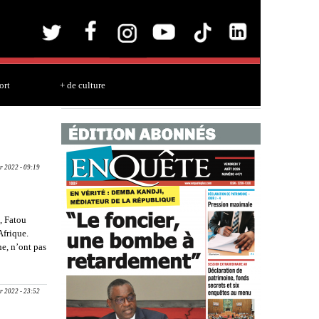
ort
+ de culture
r 2022 - 09:19
, Fatou
Afrique.
e, n’ont pas
LE 19) :
r 2022 - 23:52