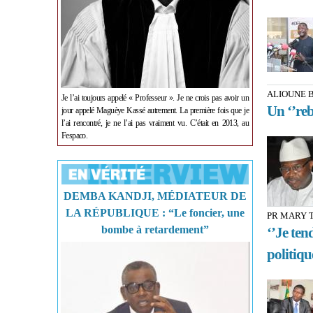
ALIOUNE B
Je l’ai toujours appelé « Professeur ». Je ne crois pas avoir un
Un ‘’reb
jour appelé Maguèye Kassé autrement. La première fois que je
l’ai rencontré, je ne l’ai pas vraiment vu. C’était en 2013, au
Fespaco.
DEMBA KANDJI, MÉDIATEUR DE
LA RÉPUBLIQUE : “Le foncier, une
PR MARY 
bombe à retardement”
‘’Je tend
politique