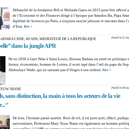
Débauché de la fondation Bill et Melinda Gates en 2015 pour être affecté a
de l’Economie et des Finances dirigé à l’époque par Amadou Ba, Papa Ama
diplômé de Sciences po Paris, a toujours suscité jalousie et rancœur dans l’
d’Etat.
lire +
about PAPA AMADOU SARR (EX DG DER/FJ) : Un as de la 
fonds
Publié le 31 Au
ADARA CISSE, 60 ANS, MEDIATEUR DE LA REPUBLIQUE
elle’’ dans la jungle APR
Né en 1958 à Guet Ndar à Saint-Louis, Alioune Badara est entré en politique 
Juriste, économiste, homme de Lettres, il avait tapé dans l’œil du pape du Sop
Abdoulaye Wade, qui ne tarissait pas d’éloges à son endroit.
lire +
about AL
BADARA C
ANS, ME
DE LA R
Publié le 28 Au
TEUW NIANE
: Un ‘’rebel
s, sans distinction, la main à tous les acteurs de la vie
jungle AP
...‘’
De loin, l’homme parait austère. Rien de tel, il est juste poli, effacé, pudiqu
universitaire, Professeur Mary Teuw Niane est également un homme politiqu
aujourd’hui à l’APR et compte se présenter aux prochaines locales pour êtr