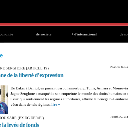
Skip to
main
content
economie
+ de societe
+ d'international
+ de sp
e
Publié le 16 Ma
NE SENGHORE (ARTICLE 19)
e de la liberté d’expression
De Dakar à Banjul, en passant par Johannesburg, Tunis, Asmara et Monrovia
Jagne Senghore a marqué de son empreinte le monde des droits humains en 
Ceux qui soutiennent les régimes autoritaires, affirme la Sénégalo-Gambienn
vécu dans de tels régimes.
lire +
about FATOU JAGNE SENGHORE (ARTIC
Gardienne de la liberté d’expression
Publié le 11 Ma
OU SARR (EX DG DER/FJ)
 la levée de fonds