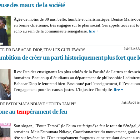
euse des maux de la société
Âgée de moins de 30 ans, belle, humble et charismatique, Denise Marie-Joe
en bonne chrétienne, très engagée sur le plan social. Ses appels trouvent t
écho au sein de la communauté sénégalaise.
lire +
about DR DENISE MA
NDIAYE : Guérisseuse 
la société
Publié le 4 J
CE DR BABACAR DIOP, FDS/ LES GUELEWARS
’ambition de créer un parti historiquement plus fort que l
Il est l’un des enseignants les plus adulés de la Faculté de Lettres et des sc
humaines. Beaucoup d’étudiants au département de philosophie l’admirent
Babacar Diop le leur rend bien. Passionné par l’enseignement, il l’est auta
l’engagement pour les causes justes. L’injustice l’horripile.
lire +
about G
DR BAB
DIOP, FD
Publié le 28 J
DE FATOUMATA NDIAYE ‘’FOUTA TAMPI’’
GUELEW
one au
temp
érament de feu
‘’J’ai l’a
créer un 
historiqu
Son slogan, ‘’Fouta Tampi’’ (le Fouta est fatigué) a fait le tour du Sénégal,
fort que l
semaines. Mais Fatoumata Ndiaye, Coordonnatrice du mouvement, garde t
tête sur les épaules. D’un tempérament fougueux et ne reculant devant auc