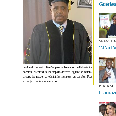
Guériss
GRAN’PLA
‘’J’ai l
gestion du pouvoir. Elle n’est plus seulement un outil d’aide à la
décision : elle structure les rapports de force, légitime les actions,
anticipe les risques et redéfinit les frontières du possible. Face
aux enjeux contemporains (crise
PORTRAIT 
L’amaz