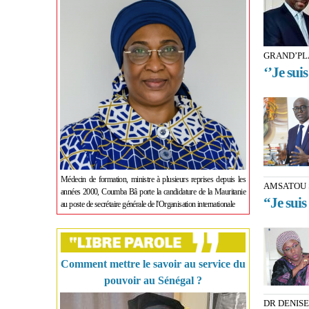
GRAND’PL
‘’Je sui
Médecin de formation, ministre à plusieurs reprises depuis les
AMSATOU S
années 2000, Coumba Bâ porte la candidature de la Mauritanie
“Je suis
au poste de secrétaire générale de l'Organisation internationale
Comment mettre le savoir au service du
pouvoir au Sénégal ?
DR DENISE