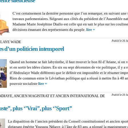
ence silencieuse
C’est certainement la dernière personne que l’on remarque, en suivant une 
travaux parlementaires. Siégeant aux côtés du président de l’Assemblée nat
Madame Marie Joséphine Diallo est celle qui en sait le plus sur les couliss
décisions émanant des représentants du peuple.
lire +
about MARIE JOS
DIALLO, SECRET
GENERALE DE
Publié le 26 J
LAYE WADE
L’ASSEMBLEE NA
es d’un politicien intemporel
L’expérience silenci
Quand un homme se fait labyrinthe, il faut trouver le bon fil d’Ariane, si on v
et en sortir les idées claires. En six ou sept décennies de vie politique, il y a 
d’Abdoulaye Wade différents que le définir est impossible et le résumer impr
Rien de commun entre le Léviathan politique qui a réussi à mettre fin à 40 a
pouvoir socialiste
lire +
about ME ABDOULAYE WADE : Péripéties d’un po
intemporel
Publié le 20 J
NDIAYE, ANCIEN MAGISTRAT ET ANCIEN INTERNATIONAL DE
L
ste’’, plus ‘’Vrai’’, plus ‘’Sport’’
La disparition de l’ancien président du Conseil constitutionnel et ancien sport
dirigeant émérite Youssou Ndiaye, à l’âge de 83 ans, a plongé la magistrature