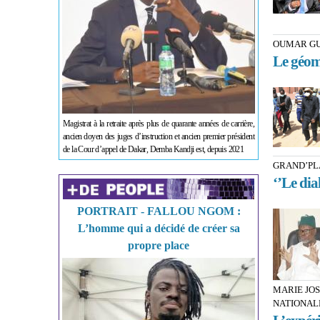
OUMAR GU
Le géom
Magistrat à la retraite après plus de quarante années de carrière,
ancien doyen des juges d’instruction et ancien premier président
de la Cour d’appel de Dakar, Demba Kandji est, depuis 2021
GRAND’PL
‘’Le dial
PORTRAIT - FALLOU NGOM :
L’homme qui a décidé de créer sa
propre place
MARIE JO
NATIONAL