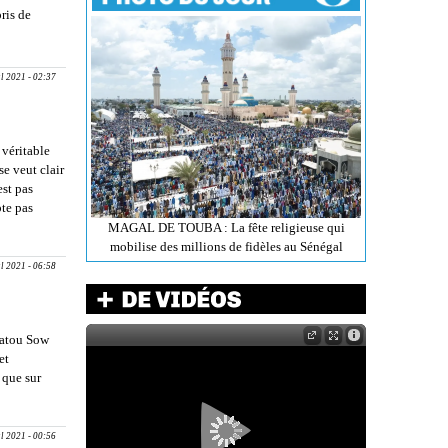
ris de
E, ANCIEN
EN
 FOOTBALL
ul 2021 - 02:37
i’’, plus
 véritable
e veut clair
est pas
pte pas
MAGAL DE TOUBA : La fête religieuse qui
’PLACE
mobilise des millions de fidèles au Sénégal
THIERNO
ul 2021 - 06:58
ANE SALL
uis contre
all’’
satou Sow
et
 que sur
́, LA
une belle
ul 2021 - 00:56