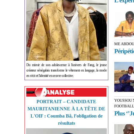
L’expéri
ME ABDOU
Péripéti
Du miroir de son adolescence à l'univers de Fang, le jeune
créateur sénégalais transforme le vêtement en langage, la mode
en récit et l'identité en œuvre collective.
YOUSSOU 
PORTRAIT – CANDIDATE
FOOTBAL
MAURITANIENNE À LA TÊTE DE
Plus ‘’Ju
L'OIF : Coumba Bâ, l’obligation de
résultats