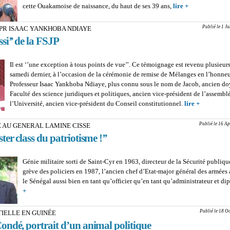
cette Ouakamoise de naissance, du haut de ses 39 ans,
lire +
about PORTR
FATOUMATA
‘’FOUTA TAMP
Publié le 1 J
 PR ISAAC YANKHOBA NDIAYE
L’amazone au
si’’ de la FSJP
tempérament d
Il est ‘’une exception à tous points de vue’’. Ce témoignage est revenu plusieurs
samedi dernier, à l’occasion de la cérémonie de remise de Mélanges en l’honne
Professeur Isaac Yankhoba Ndiaye, plus connu sous le nom de Jacob, ancien do
Faculté des science juridiques et politiques, ancien vice-président de l’assembl
l’Université, ancien vice-président du Conseil constitutionnel.
lire +
about TE
ISAAC Y
NDIAYE : L
Publié le 16 Ap
AU GENERAL LAMINE CISSE
de la FSJ
ter class du patriotisme !’’
Génie militaire sorti de Saint-Cyr en 1963, directeur de la Sécurité publiq
grève des policiers en 1987, l’ancien chef d’Etat-major général des armées
le Sénégal aussi bien en tant qu’officier qu’en tant qu’administrateur et d
+
about HOMMAGE AU GENERAL LAMINE CISSE : ‘’Le master class
patriotisme !’’
Publié le 18 O
TIELLE EN GUINÉE
ndé, portrait d’un animal politique