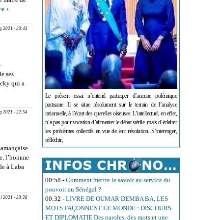
re +
about PR
MARY
TEUW
g 2021 - 23:43
NIANE :
‘’Je tends,
sans
s
distinction,
de ses
la main à
acky qui a
tous les
E DES
acteurs de
Le présent essai n’entend participer d’aucune polémique
ES : Le
la vie
partisane. Il se situe résolument sur le terrain de l’analyse
politique...‘’
g 2021 - 22:54
rationnelle, à l’écart des querelles oiseuses. L’intellectuel, en effet,
n’a pas pour vocation d’alimenter le débat stérile, mais d’éclairer
les problèmes collectifs en vue de leur résolution. S’interroger,
réfléchir,
asamançaise
ine, l’homme
nde à Laba
UR
00:58
-
Comment mettre le savoir au service du
pouvoir au Sénégal ?
ul 2021 - 23:28
00:32
-
LIVRE DE OUMAR DEMBA BA, LES
MOTS FAÇONNENT LE MONDE : DISCOURS
ET DIPLOMATIE Des paroles, des mots et une