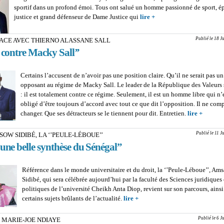
sportif dans un profond émoi. Tous ont salué un homme passionné de sport, ép
justice et grand défenseur de Dame Justice qui
lire +
about YOUSSOU NDIAY
MAGISTRAT ET ANCI
INTERNATIONAL DE
Publié le 18 J
ACE AVEC THIERNO ALASSANE SALL
: Plus ‘’Juste’’, plus ‘’Vra
s contre Macky Sall’’
‘’Sport’’
Certains l’accusent de n’avoir pas une position claire. Qu’il ne serait pas un
opposant au régime de Macky Sall. Le leader de la République des Valeurs s
: il est totalement contre ce régime. Seulement, il est un homme libre qui n’
obligé d’être toujours d’accord avec tout ce que dit l’opposition. Il ne com
changer. Que ses détracteurs se le tiennent pour dit. Entretien.
lire +
about
GRAND
AVEC 
Publié le 11 J
OW SIDIBÉ, LA ‘’PEULE-LÉBOUE’’
ALASS
 une belle synthèse du Sénégal”
: ‘’Je s
Macky S
Référence dans le monde universitaire et du droit, la ‘’Peule-Léboue’’, Am
Sidibé, qui sera célébrée aujourd’hui par la faculté des Sciences juridiques 
politiques de l’université Cheikh Anta Diop, revient sur son parcours, ainsi
certains sujets brûlants de l’actualité.
lire +
about AMSATOU SOW SIDIBE
‘’PEULE-LÉBOUE’’ : “Je suis 
synthèse du Sénégal”
Publié le 6 J
 MARIE-JOE NDIAYE