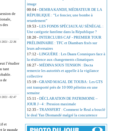
image
00:04
-
DEMBA KANDJI, MÉDIATEUR DE LA
session de
RÉPUBLIQUE : “Le foncier, une bombe à
ionale,
retardement”
es des
19:53
-
LES FONDS SPÉCIAUX AU SÉNÉGAL :
EPHINE
Une catégorie fantôme dans la République ?
AIRE
18:20
-
INTERCLUBS CAF - PREMIER TOUR
ul 2021 - 22:36
PRÉLIMINAIRE : TFC et Diambars fixés sur
TIONALE :
leurs adversaires
euse
17:12
-
LINGUÈRE : Les Daara Coraniques face à
la résilience aux changements climatiques
eut l’étudier
16:27
-
MÉDINA SOUS TENSION : Docta
eu tant
remercie les autorités et appelle à la vigilance
obable.
collective
ns de
15:19
-
GRAND MAGAL DE TOUBA : Les GTS
liticien
ont transporté près de 10 000 pèlerins en une
semaine
ul 2021 - 02:47
15:11
-
DÉCLARATION DE PATRIMOINE –
JOUR J - 4 : Pression maximale
12:35
-
TRANSFERT : Comment le Real a bouclé
le deal Yan Diomandé malgré la concurrence
if et
 et le monde