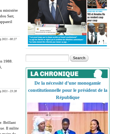
u ministère
dou Sarr,
appareil
levée de
g 2021 - 00:27
Search
Search form
en 1988.
i,
IOUNE
ISSE, 60
De la nécessité d’une monogamie
DIATEUR
EPUBLIQUE
constitutionnelle pour le président de la
g 2021 - 23:28
le’’ dans la
République
R
e. Brillant
e. Il milite
e maire de