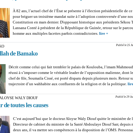
À 82 ans, l’actuel chef de l’État se présente à l’élection présidentielle de c
pour briguer un troisième mandat suite à l’adoption controversée d’une no
Constitution en mars dernier. D'opposant historique aux présidents Sékou 
Lansana Conté à président de la République de Guinée, retour sur le parco
homme aux multiples facettes parfois contradictoires.
lire +
about PRÉS
EN GUINÉE : 
Condé, portrai
Publié le 25 J
KO
animal politiq
llah de Bamako
Décrit comme celui qui fait trembler le palais de Koulouba, l’imam Mahmoud
réussi à s’imposer comme le véritable leader de l’opposition malienne, dont le
chef de file, Soumaila Cissé, est porté disparu depuis plusieurs mois. Retour su
trajectoire d’un wahhabite aux confluents de la religion et de la politique.
lir
Publié le 29 J
ALOYSE WALY DIOUF
r de toutes les causes
C’est aujourd’hui que le docteur Aloyse Waly Diouf quitte le ministère de l
Directeur de cabinet du ministre de la Santé Abdoulaye Diouf Sarr, depuis
deux ans, il va mettre ses compétences à la disposition de l’OMS. Personna