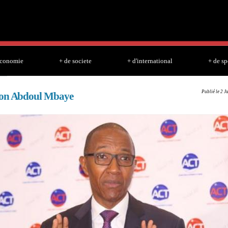
Skip to
main
content
economie
+ de societe
+ d'international
+ de sp
Publié le 2 J
ion Abdoul Mbaye