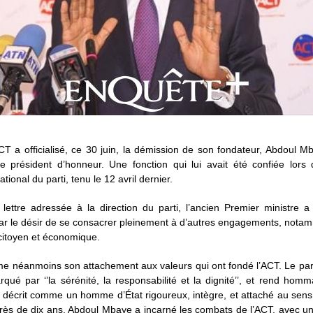
CT a officialisé, ce 30 juin, la démission de son fondateur, Abdoul M
de président d’honneur. Une fonction qui lui avait été confiée lors 
tional du parti, tenu le 12 avril dernier.
lettre adressée à la direction du parti, l’ancien Premier ministre a
par le désir de se consacrer pleinement à d’autres engagements, nota
citoyen et économique.
irme néanmoins son attachement aux valeurs qui ont fondé l’ACT. Le par
qué par ‘’la sérénité, la responsabilité et la dignité’’, et rend ho
il décrit comme un homme d’État rigoureux, intègre, et attaché au sens
ès de dix ans, Abdoul Mbaye a incarné les combats de l’ACT, avec un