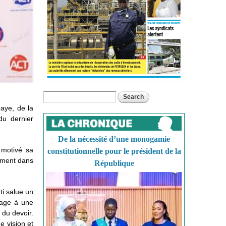
Search
Search form
baye, de la
du dernier
De la nécessité d’une monogamie
 motivé sa
constitutionnelle pour le président de la
mment dans
République
ti salue un
mmage à une
 du devoir.
e vision et