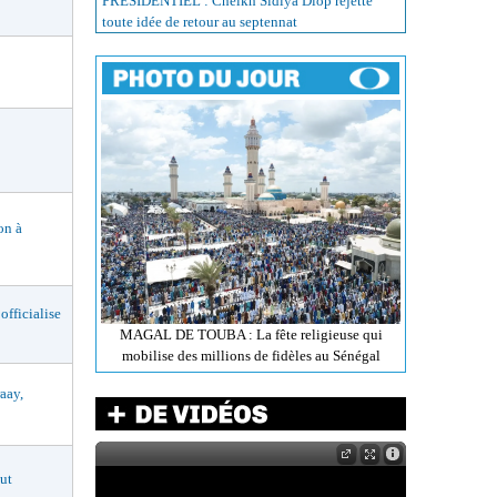
PRÉSIDENTIEL : Cheikh Sidiya Diop rejette
toute idée de retour au septennat
n à
ficialise
MAGAL DE TOUBA : La fête religieuse qui
mobilise des millions de fidèles au Sénégal
aay,
ut