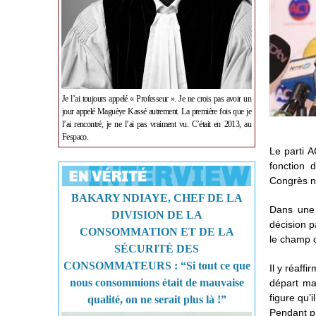
Je l’ai toujours appelé « Professeur ». Je ne crois pas avoir un
jour appelé Maguèye Kassé autrement. La première fois que je
l’ai rencontré, je ne l’ai pas vraiment vu. C’était en 2013, au
Fespaco.
Le parti A
fonction 
Congrès na
BAKARY NDIAYE, CHEF DE LA
Dans une 
DIVISION DE LA
décision 
CONSOMMATION ET DE LA
le champ 
SÉCURITÉ DES
CONSOMMATEURS : “Si tout ce que
Il y réaff
nous consommions était de mauvaise
départ mar
figure qu’
qualité, on ne serait plus là !”
Pendant pr