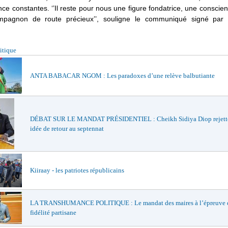
ce constantes. ‘’Il reste pour nous une figure fondatrice, une conscie
mpagnon de route précieux’’, souligne le communiqué signé par 
itique
ANTA BABACAR NGOM : Les paradoxes d’une relève balbutiante
DÉBAT SUR LE MANDAT PRÉSIDENTIEL : Cheikh Sidiya Diop rejette
idée de retour au septennat
Kiiraay - les patriotes républicains
LA TRANSHUMANCE POLITIQUE : Le mandat des maires à l’épreuve d
fidélité partisane