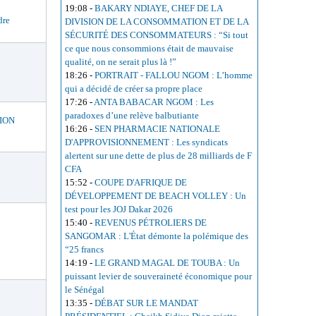
19:08
-
BAKARY NDIAYE, CHEF DE LA
dre
DIVISION DE LA CONSOMMATION ET DE LA
SÉCURITÉ DES CONSOMMATEURS : “Si tout
ce que nous consommions était de mauvaise
qualité, on ne serait plus là !”
18:26
-
PORTRAIT - FALLOU NGOM : L’homme
qui a décidé de créer sa propre place
17:26
-
ANTA BABACAR NGOM : Les
paradoxes d’une relève balbutiante
ION
16:26
-
SEN PHARMACIE NATIONALE
D'APPROVISIONNEMENT : Les syndicats
alertent sur une dette de plus de 28 milliards de F
CFA
15:52
-
COUPE D'AFRIQUE DE
DÉVELOPPEMENT DE BEACH VOLLEY : Un
test pour les JOJ Dakar 2026
15:40
-
REVENUS PÉTROLIERS DE
SANGOMAR : L'État démonte la polémique des
“25 francs
14:19
-
LE GRAND MAGAL DE TOUBA : Un
puissant levier de souveraineté économique pour
le Sénégal
13:35
-
DÉBAT SUR LE MANDAT