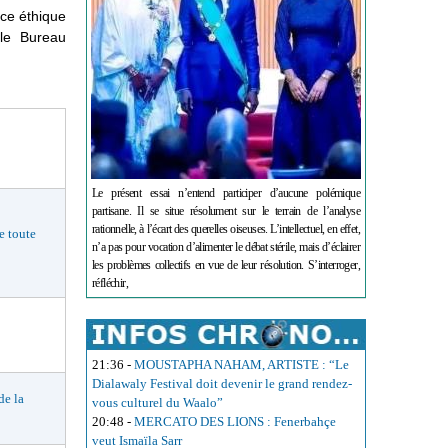
nce éthique
le Bureau
Le présent essai n’entend participer d’aucune polémique
partisane. Il se situe résolument sur le terrain de l’analyse
rationnelle, à l’écart des querelles oiseuses. L’intellectuel, en effet,
 toute
n’a pas pour vocation d’alimenter le débat stérile, mais d’éclairer
les problèmes collectifs en vue de leur résolution. S’interroger,
réfléchir,
21:36
-
MOUSTAPHA NAHAM, ARTISTE : “Le
Dialawaly Festival doit devenir le grand rendez-
e la
vous culturel du Waalo”
20:48
-
MERCATO DES LIONS : Fenerbahçe
veut Ismaïla Sarr