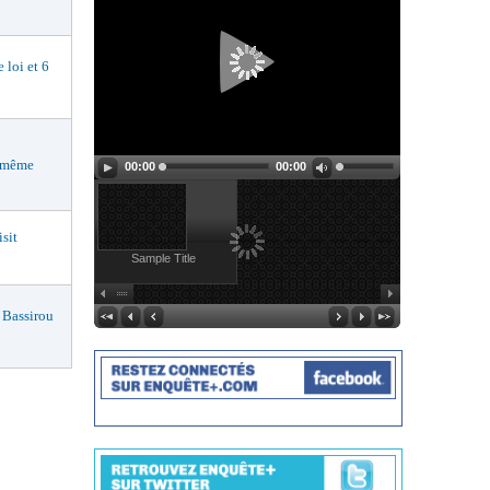
loi et 6
i-même
00:00
00:00
sit
Sample Title
Bassirou