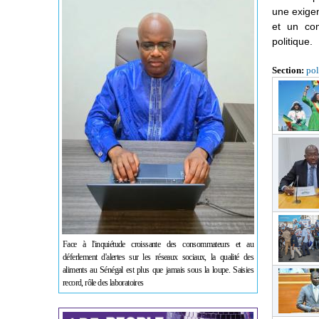
une exigen
et un co
politique.
Section:
pol
Face à l'inquiétude croissante des consommateurs et au
déferlement d'alertes sur les réseaux sociaux, la qualité des
aliments au Sénégal est plus que jamais sous la loupe. Saisies
record, rôle des laboratoires