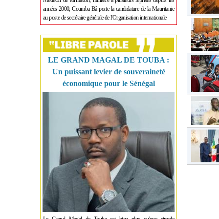
Médecin de formation, ministre à plusieurs reprises depuis les
années 2000, Coumba Bâ porte la candidature de la Mauritanie
au poste de secrétaire générale de l'Organisation internationale
LE GRAND MAGAL DE TOUBA :
Un puissant levier de souveraineté
économique pour le Sénégal